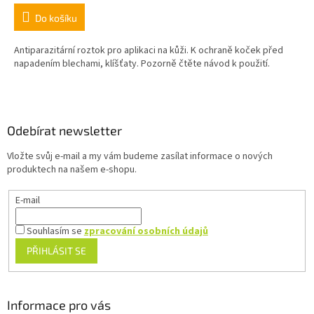
Do košíku
Antiparazitární roztok pro aplikaci na kůži. K ochraně koček před
napadením blechami, klíšťaty. Pozorně čtěte návod k použití.
Z
á
p
a
Odebírat newsletter
t
Vložte svůj e-mail a my vám budeme zasílat informace o nových
í
produktech na našem e-shopu.
E-mail
Souhlasím se
zpracování osobních údajů
PŘIHLÁSIT SE
Informace pro vás