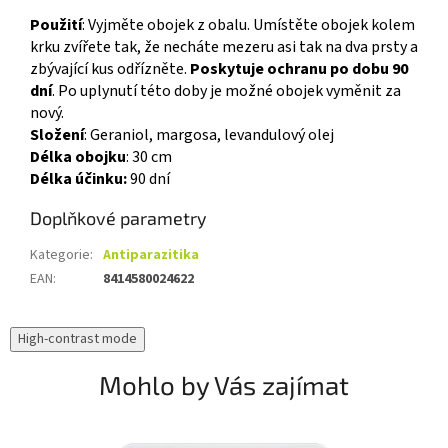
Použití
: Vyjměte obojek z obalu. Umístěte obojek kolem
krku zvířete tak, že necháte mezeru asi tak na dva prsty a
zbývající kus odřízněte.
Poskytuje ochranu po dobu 90
dní
. Po uplynutí této doby je možné obojek vyměnit za
nový.
Složení
: Geraniol, margosa, levandulový olej
Délka obojku
: 30 cm
Délka účinku:
90 dní
Doplňkové parametry
Kategorie
:
Antiparazitika
EAN
:
8414580024622
High-contrast mode
Mohlo by Vás zajímat