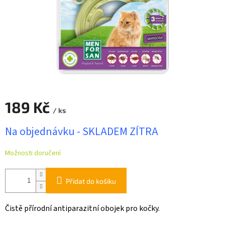
189 Kč
/ ks
Měrná
Na objednávku - SKLADEM ZÍTRA
cena:
Možnosti doručení
Přidat do košíku
Čistě přírodní antiparazitní obojek pro kočky.