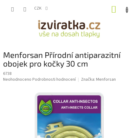
Přejít
NÁKUP
na
CZK
obsah
KOŠÍK
Menforsan Přírodní antiparazitní
obojek pro kočky 30 cm
6738
Průměrné
Neohodnoceno
Podrobnosti hodnocení
Značka:
Menforsan
hodnocení
produktu
je
0,0
z
5
hvězdiček.