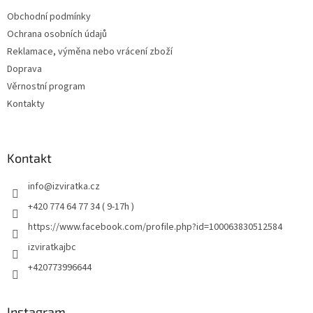
Obchodní podmínky
Ochrana osobních údajů
Reklamace, výměna nebo vrácení zboží
Doprava
Věrnostní program
Kontakty
Kontakt
info
@
izviratka.cz
+420 774 64 77 34 ( 9-17h )
https://www.facebook.com/profile.php?id=100063830512584
izviratkajbc
+420773996644
Instagram