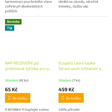
harmonizaci psychického stavu
ideální na závody, náročné
zvířete při dlouhodobých
tréninky, službu atp.
potížích.
Novinka
Tip
NAP RECOVERY psí
Ecopets Lesní kapka
proteinová tyčinka pro psy
Sérum proti klíšťatům a
- Hovězí 50g
blechám 10 ml
Skladem
(43 ks)
Skladem
(7 ks)
65 Kč
459 Kč
Do košíku
Do košíku
!!! NOVINKA !!! Dopřejte svému
100% přírodní