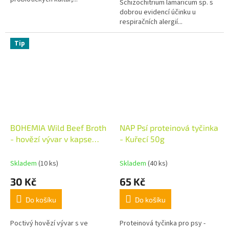
Schizochitrium lamaricum sp. s
dobrou evidencí účinku u
respiračních alergií...
Tip
BOHEMIA Wild Beef Broth
NAP Psí proteinová tyčinka
- hovězí vývar v kapse
- Kuřecí 50g
100ml
Skladem
(10 ks)
Skladem
(40 ks)
30 Kč
65 Kč
Do košíku
Do košíku
Poctivý hovězí vývar s ve
Proteinová tyčinka pro psy -