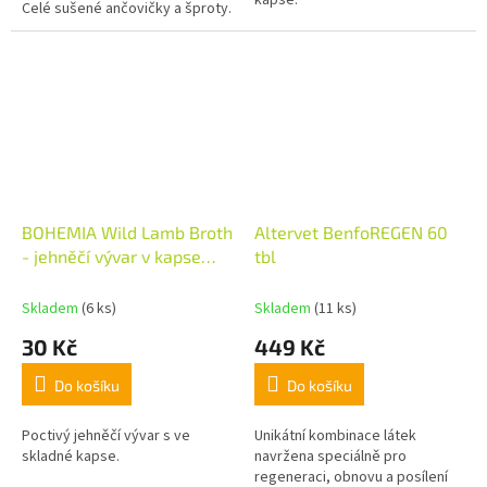
Celé sušené ančovičky a šproty.
BOHEMIA Wild Lamb Broth
Altervet BenfoREGEN 60
- jehněčí vývar v kapse
tbl
100ml
Skladem
(6 ks)
Skladem
(11 ks)
30 Kč
449 Kč
Do košíku
Do košíku
Poctivý jehněčí vývar s ve
Unikátní kombinace látek
skladné kapse.
navržena speciálně pro
regeneraci, obnovu a posílení