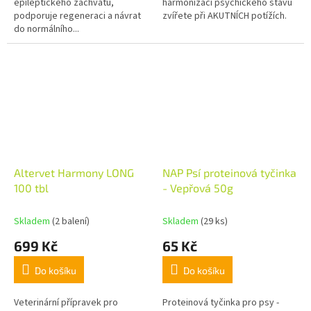
epileptického záchvatu,
harmonizaci psychického stavu
podporuje regeneraci a návrat
zvířete při AKUTNÍCH potížích.
do normálního...
Altervet Harmony LONG
NAP Psí proteinová tyčinka
100 tbl
- Vepřová 50g
Skladem
(2 balení)
Skladem
(29 ks)
699 Kč
65 Kč
Do košíku
Do košíku
Veterinární přípravek pro
Proteinová tyčinka pro psy -