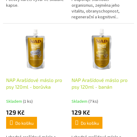
kapse.
organismus, zejména jeho
vitalitu, obranyschopnost,
regenerační a kognitivní...
NAP Arašídové máslo pro
NAP Arašídové máslo pro
psy 120ml - borůvka
psy 120ml - banán
Skladem
(1 ks)
Skladem
(7 ks)
129 Kč
129 Kč
Do košíku
Do košíku