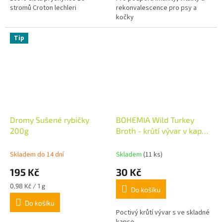
stromů Croton lechleri
rekonvalescence pro psy a
kočky
Tip
Dromy Sušené rybičky
BOHEMIA Wild Turkey
200g
Broth - krůtí vývar v kapse
100ml
Skladem do 14 dní
Skladem
(11 ks)
195 Kč
30 Kč
Měrná
0,98 Kč / 1 g
Do košíku
cena:
Do košíku
Poctivý krůtí vývar s ve skladné
kapse.