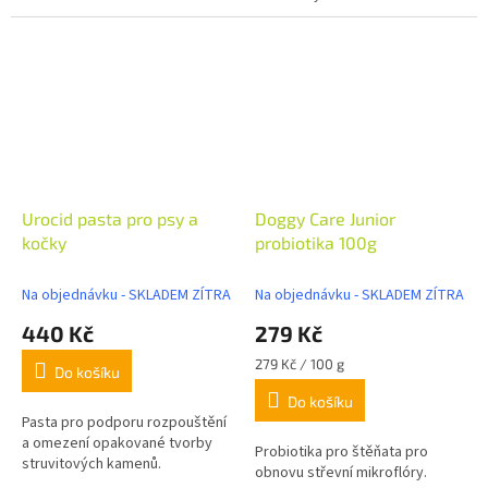
Urocid pasta pro psy a
Doggy Care Junior
kočky
probiotika 100g
Na objednávku - SKLADEM ZÍTRA
Na objednávku - SKLADEM ZÍTRA
440 Kč
279 Kč
Měrná
279 Kč / 100 g
Do košíku
cena:
Do košíku
Pasta pro podporu rozpouštění
a omezení opakované tvorby
Probiotika pro štěňata pro
struvitových kamenů.
obnovu střevní mikroflóry.