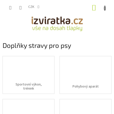
Přejít
NÁKUP
na
CZK
obsah
KOŠÍK
Doplňky stravy pro psy
Sportovní výkon,
Pohybový aparát
trénink