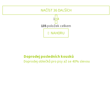
NAČÍST 36 DALŠÍCH
S
1
4
t
O
r
135
položek celkem
v
á
l
NAHORU
n
á
k
d
o
v
a
á
c
n
Doprodej posledních kousků
í
í
p
Doprodej oblečků pro psy až se 40% slevou
r
v
k
y
v
ý
p
i
s
u