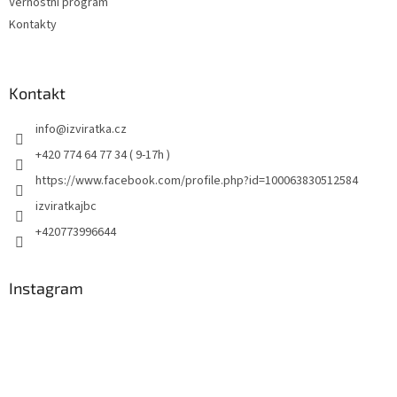
Věrnostní program
Kontakty
Kontakt
info
@
izviratka.cz
+420 774 64 77 34 ( 9-17h )
https://www.facebook.com/profile.php?id=100063830512584
izviratkajbc
+420773996644
Instagram