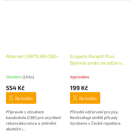
Altervet CARTILAN CBD+
Ecopets Parazit Plus
Bylinná směs na odčervení
100 g
Skladem
(10 ks)
Vyprodáno
554 Kč
199 Kč
Do košíku
Do košíku
Přípravek s obsahem
Přírodní odčervení pro psy.
kanabidiolu (CBD) pro urychlení
Neobsahuje umělé přísady.
rekonvalescence a zmírnění
Vyrobeno v České republice.
akutních i...