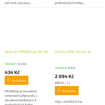
nervové soustavy...
probiotických kultur,...
Altervet PROBimun 60 tbl
Dromy DHA Vet oil 3l
Skladem
(12 ks)
Průměrné
Skladem
(3 ks)
hodnocení
434 Kč
produktu
2 094 Kč
je
Do košíku
5,0
Měrná
698 Kč / 1 l
z
cena:
Do košíku
5
PROBimun je inovativní
hvězdiček.
veterinární přípravek, s
obsahem kombinace 6
Olej z mořských řas
probiotických kultur,...