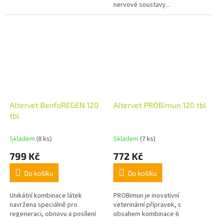
nervové soustavy...
Altervet BenfoREGEN 120
Altervet PROBimun 120 tbl
tbl
Skladem
(8 ks)
Skladem
(7 ks)
799 Kč
772 Kč
Do košíku
Do košíku
Unikátní kombinace látek
PROBimun je inovativní
navržena speciálně pro
veterinární přípravek, s
regeneraci, obnovu a posílení
obsahem kombinace 6