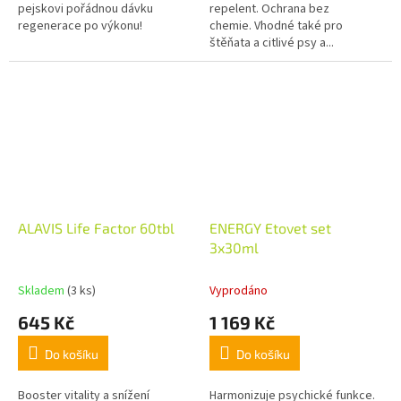
pejskovi pořádnou dávku
repelent. Ochrana bez
regenerace po výkonu!
chemie. Vhodné také pro
štěňata a citlivé psy a...
ALAVIS Life Factor 60tbl
ENERGY Etovet set
3x30ml
Skladem
(3 ks)
Vyprodáno
645 Kč
1 169 Kč
Do košíku
Do košíku
Booster vitality a snížení
Harmonizuje psychické funkce.