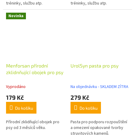
tréninky, službu atp.
tréninky, službu atp.
Novinka
Menforsan přírodní
UrolSyn pasta pro psy
zklidnňující obojek pro psy
Vyprodáno
Na objednávku - SKLADEM ZÍTRA
179 Kč
279 Kč
Do košíku
Do košíku
Přírodní zklidňující obojek pro
Pasta pro podporu rozpouštění
psy od 3 měsíců věku.
a omezení opakované tvorby
struvitových kamenů.