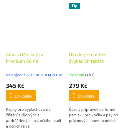
Tip
Alavis Oční kapky
Dia dog & cat 6ks
Premium 60 ml
žvýkacích tablet
Na objednávku - SKLADEM ZÍTRA
Skladem
(4 ks)
345 Kč
279 Kč
Do košíku
Do košíku
Kapky pro vyplachování a
Účinný přípravek ve formě
čištění svědivých a
pamlsku pro kočky a psy při
podrážděných očí, očního okolí
průjmových onemocněních.
a očních ran s...