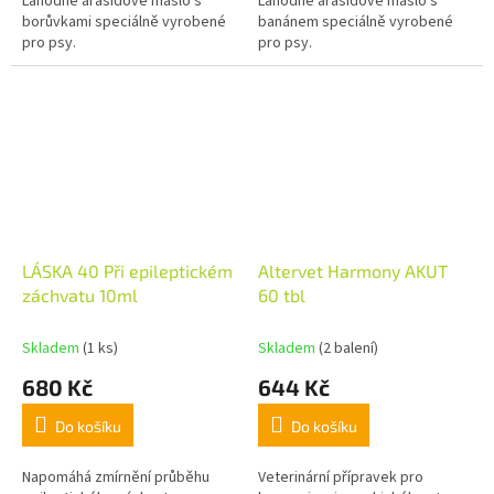
Lahodné arašídové máslo s
Lahodné arašídové máslo s
borůvkami speciálně vyrobené
banánem speciálně vyrobené
pro psy.
pro psy.
LÁSKA 40 Při epileptickém
Altervet Harmony AKUT
záchvatu 10ml
60 tbl
Skladem
(1 ks)
Skladem
(2 balení)
680 Kč
644 Kč
Do košíku
Do košíku
Napomáhá zmírnění průběhu
Veterinární přípravek pro