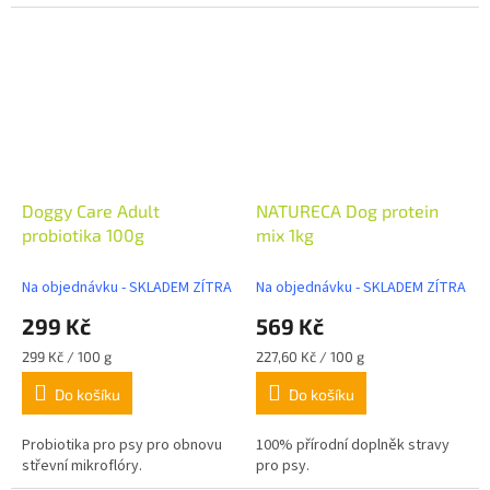
Doggy Care Adult
NATURECA Dog protein
probiotika 100g
mix 1kg
Na objednávku - SKLADEM ZÍTRA
Na objednávku - SKLADEM ZÍTRA
299 Kč
569 Kč
Měrná
Měrná
299 Kč / 100 g
227,60 Kč / 100 g
cena:
cena:
Do košíku
Do košíku
Probiotika pro psy pro obnovu
100% přírodní doplněk stravy
střevní mikroflóry.
pro psy.