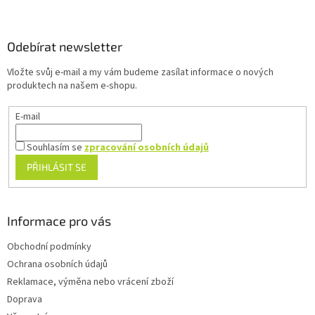
Z
á
p
a
Odebírat newsletter
t
Vložte svůj e-mail a my vám budeme zasílat informace o nových
í
produktech na našem e-shopu.
E-mail
Souhlasím se
zpracování osobních údajů
PŘIHLÁSIT SE
Informace pro vás
Obchodní podmínky
Ochrana osobních údajů
Reklamace, výměna nebo vrácení zboží
Doprava