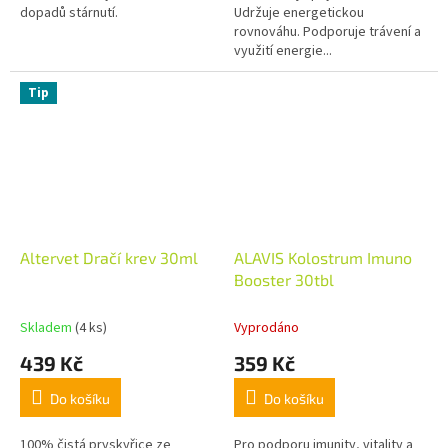
dopadů stárnutí.
Udržuje energetickou
rovnováhu. Podporuje trávení a
využití energie...
Tip
Altervet Dračí krev 30ml
ALAVIS Kolostrum Imuno
Booster 30tbl
Skladem
(4 ks)
Vyprodáno
439 Kč
359 Kč
Do košíku
Do košíku
100% čistá pryskyřice ze
Pro podporu imunity, vitality a