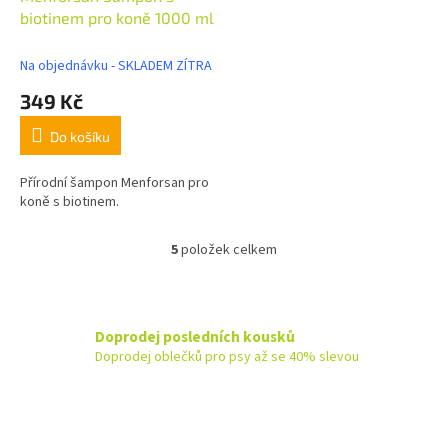
biotinem pro koně 1000 ml
Na objednávku - SKLADEM ZÍTRA
349 Kč
Do košíku
Přírodní šampon Menforsan pro
koně s biotinem.
5
položek celkem
O
v
l
á
d
Doprodej posledních kousků
a
Doprodej oblečků pro psy až se 40% slevou
c
í
p
r