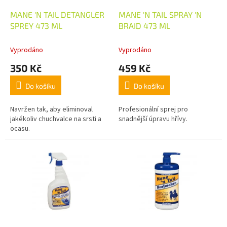
u
o
k
d
MANE 'N TAIL DETANGLER
MANE 'N TAIL SPRAY 'N
t
u
SPREY 473 ML
BRAID 473 ML
ů
k
t
Vyprodáno
Vyprodáno
ů
350 Kč
459 Kč
Do košíku
Do košíku
Navržen tak, aby eliminoval
Profesionální sprej pro
jakékoliv chuchvalce na srsti a
snadnější úpravu hřívy.
ocasu.