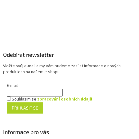
v
k
y
v
ý
p
Z
i
á
s
u
p
a
Odebírat newsletter
t
Vložte svůj e-mail a my vám budeme zasílat informace o nových
í
produktech na našem e-shopu.
E-mail
Souhlasím se
zpracování osobních údajů
PŘIHLÁSIT SE
Informace pro vás