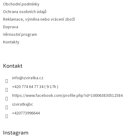
Obchodní podmínky
Ochrana osobních údajů
Reklamace, výměna nebo vrácení zboží
Doprava
Věrnostní program
Kontakty
Kontakt
info
@
izviratka.cz
+420 774 64 77 34 ( 9-17h )
https://www.facebook.com/profile.php?id=100063830512584
izviratkajbc
+420773996644
Instagram