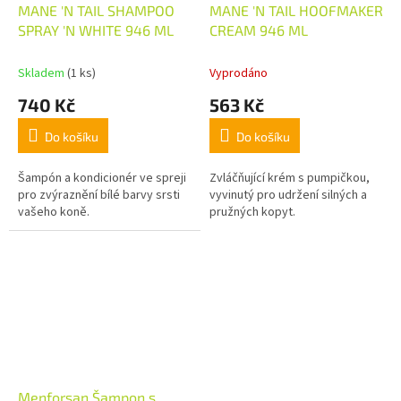
MANE 'N TAIL SHAMPOO
MANE 'N TAIL HOOFMAKER
SPRAY 'N WHITE 946 ML
CREAM 946 ML
Skladem
(1 ks)
Vyprodáno
740 Kč
563 Kč
Do košíku
Do košíku
Šampón a kondicionér ve spreji
Zvláčňující krém s pumpičkou,
pro zvýraznění bílé barvy srsti
vyvinutý pro udržení silných a
vašeho koně.
pružných kopyt.
Menforsan Šampon s