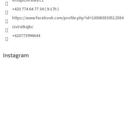
info
@
izviratka.cz
+420 774 64 77 34 ( 9-17h )
https://www.facebook.com/profile.php?id=100063830512584
izviratkajbc
+420773996644
Instagram