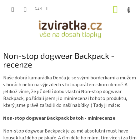
Přejít
NÁKUP
na
CZK
obsah
KOŠÍK
Non-stop dogwear Backpack -
recenze
Naše dobrá kamarádka Denča je se svými borderkami a mužem
v horách nebo na výjezdech s fotoaparátem skoro denně. A
jelikož víme, že již delší dobu vlastní Non-stop dogwear
Backpack, požádali jsem ji o minirecenzi tohoto produktu,
který jsme právě zařadili do naší nabídky :) Tady ji máte:
Non-stop dogwear Backpack batoh - minirecenze
Non-stop dogwear Backpack je za mě absolutní must have
kousek každého pejskaře. A čím déle ho mám, tím více si za tím