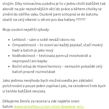
stojím. Díky rolovacímu uzávěru je to v jednu chvíli batůžek tak
akorát na pár nejnutnějších věcí do práce a během chvilky se
změní do obřího vaku. Osobně jsem schopná se do batohu
sbalit na celý víkend i s věcmi pro dva hafany ?!?!?!?
Moje osobní největší výhody:
Lehkost – sám o sobě neváží skoro nic
Omyvatelnost – to ocení asi každý pejskař, stačí mokrý
hadr a batoh je jako nový
Voděodolnost – testovala jsem už mnohokrát a
nepropustí ani kapku
Boční vstup do hlavní komory – nemusím pokaždé celý
batoh pracně rozmotávat
Jako jedinou nevýhodu bych možná uvedla jen základní
polstrování a pouze jeden zapínací pás, na celodenní trek bych
si tenhle batůžek nevzala.
Děkujeme Denče za recenzi a zde najdete onen
batoh:
www.izviratka.cz/non-stop-dogwear-pro-