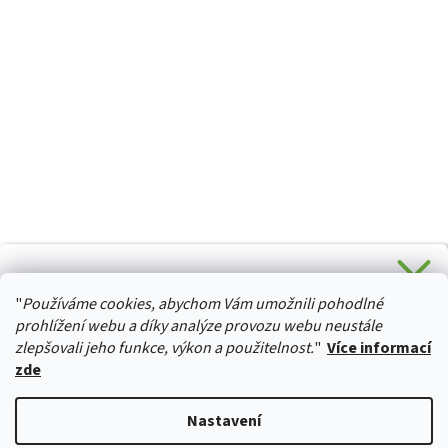
CHCETE SLEVU 5 % na Váš první nákup?
"
Používáme cookies, abychom Vám umožnili pohodlné
Stačí se přihlásit k odběru novinek z našeho obchodu a je
HURTTA-COLLECTION.CZ
Vaše :)
prohlížení webu a díky analýze provozu webu neustále
zlepšovali jeho funkce, výkon a použitelnost.
"
Více informací
zde
Ano, chci se přihlásit
Vytvořil Shoptet
Nastavení
Zásady zpracování osobních údajů