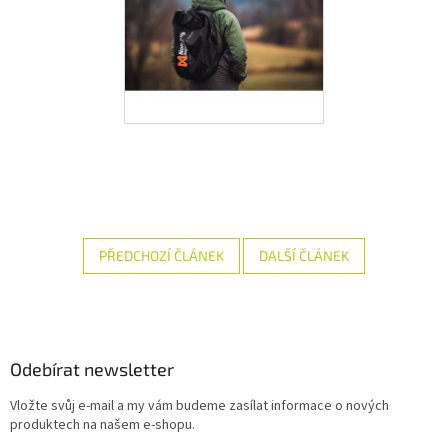
PŘEDCHOZÍ ČLÁNEK
DALŠÍ ČLÁNEK
Z
á
p
a
Odebírat newsletter
t
Vložte svůj e-mail a my vám budeme zasílat informace o nových
í
produktech na našem e-shopu.