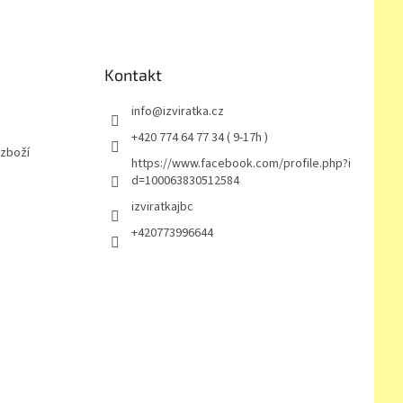
Kontakt
info
@
izviratka.cz
+420 774 64 77 34 ( 9-17h )
 zboží
https://www.facebook.com/profile.php?i
d=100063830512584
izviratkajbc
+420773996644