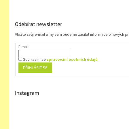
t
í
Odebírat newsletter
Vložte svůj e-mail a my vám budeme zasílat informace o nových 
E-mail
Souhlasím se
zpracování osobních údajů
PŘIHLÁSIT SE
Instagram