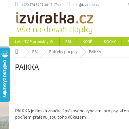
Přejít
+420 774 64 77 34 ( 9-17h )
info@izviratka.cz
na
obsah
Letní TOP produkty 🌞
PSI
KONĚ
KOČKY
Domů
PSI
Potřeby pro psy
PAIKKA
PAIKKA
PAIKKA je finská značka špičkového vybavení pro psy, která
podílem grafenu jsou toho důkazem.