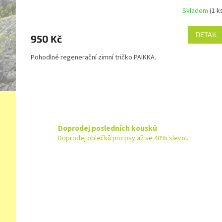
Skladem
(1 k
DETAIL
950 Kč
Pohodlné regenerační zimní tričko PAIKKA.
Doprodej posledních kousků
Doprodej oblečků pro psy až se 40% slevou
Z
á
p
a