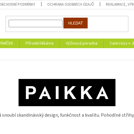
OBCHODNÍ PODMÍNKY
OCHRANA OSOBNÍCH ÚDAJŮ
REKLAMACE, VÝM
HLEDAT
PÁNÍČEK
Přírodní lékárna
Výživová poradna
Canicross v 
 snoubí skandinávský design, funkčnost a kvalitu. Pohodlné střihy,