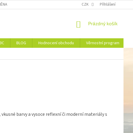
ĚNA NEBO VRÁCENÍ ZBOŽÍ
DOPRAVA
CZK
VĚRNOSTNÍ PROGRAM
Přihlášení
NÁKUPNÍ
Prázdný košík
KOŠÍK
JBC
BLOG
Hodnocení obchodu
Věrnostní program
 vkusné barvy a vysoce reflexní či moderní materiály s