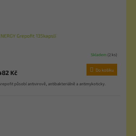
ENERGY Grepofit 135kapslí
Skladem
(2 ks)
Do košíku
482 Kč
repofit působí antivirově, antibakteriálně a antimykoticky.