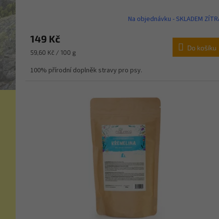
Na objednávku - SKLADEM ZÍTR
149 Kč
Do košíku
Měrná
59,60 Kč / 100 g
cena:
100% přírodní doplněk stravy pro psy.