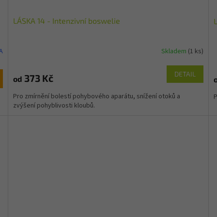
LÁSKA 14 - Intenzivní boswelie
L
A
Skladem
(1 ks)
DETAIL
373 Kč
od
Pro zmírnění bolestí pohybového aparátu, snížení otoků a
P
zvýšení pohyblivosti kloubů.