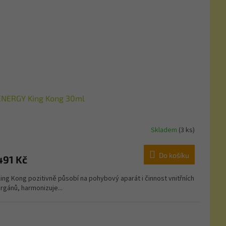
ENERGY King Kong 30ml
Skladem
(3 ks)
Do košíku
491 Kč
ing Kong pozitivně působí na pohybový aparát i činnost vnitřních
rgánů, harmonizuje...