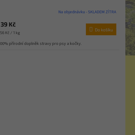
Na objednávku - SKLADEM ZÍTRA
139 Kč
Do košíku
ěrná
56 Kč / 1 kg
ena:
00% přírodní doplněk stravy pro psy a kočky.