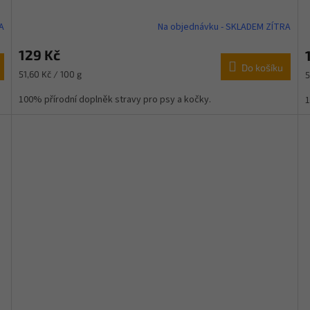
A
Na objednávku - SKLADEM ZÍTRA
129 Kč
Do košíku
Měrná
M
51,60 Kč / 100 g
5
cena:
c
100% přírodní doplněk stravy pro psy a kočky.
1