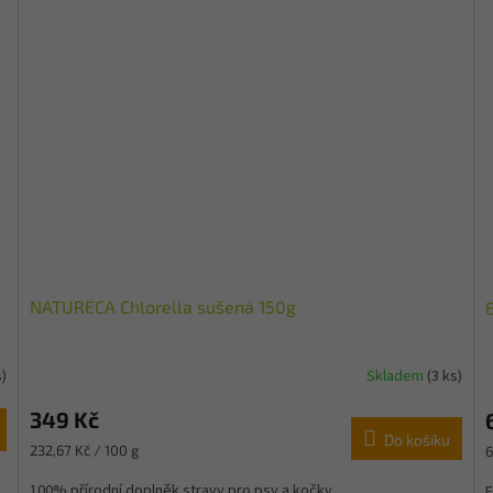
NATURECA Chlorella sušená 150g
s)
Skladem
(3 ks)
349 Kč
Do košíku
Měrná
M
232,67 Kč / 100 g
6
cena:
c
100% přírodní doplněk stravy pro psy a kočky.
F