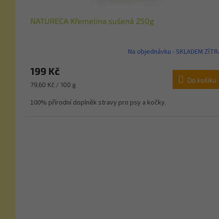
NATURECA Křemelina sušená 250g
Na objednávku - SKLADEM ZÍTR
199 Kč
Do košíku
Měrná
79,60 Kč / 100 g
cena:
100% přírodní doplněk stravy pro psy a kočky.