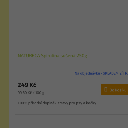
NATURECA Spirulina sušená 250g
Na objednávku - SKLADEM ZÍTR
249 Kč
Do košíku
Měrná
99,60 Kč / 100 g
cena:
100% přírodní doplněk stravy pro psy a kočky.