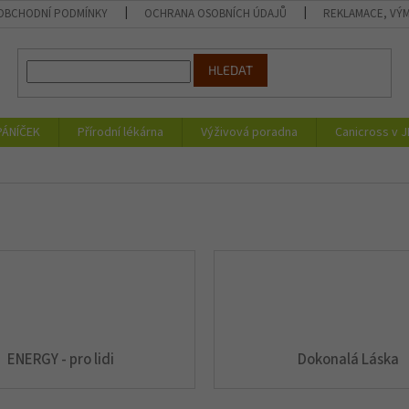
OBCHODNÍ PODMÍNKY
OCHRANA OSOBNÍCH ÚDAJŮ
REKLAMACE, VÝM
HLEDAT
PÁNÍČEK
Přírodní lékárna
Výživová poradna
Canicross v 
ENERGY - pro lidi
Dokonalá Láska