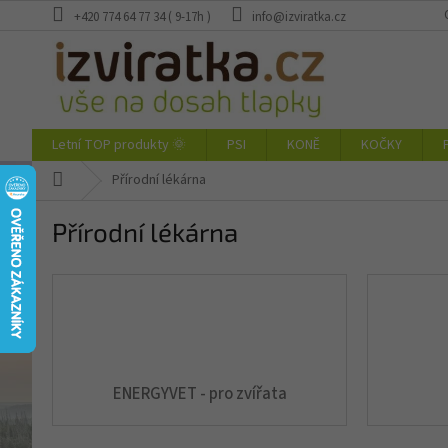
Přejít
+420 774 64 77 34 ( 9-17h )
info@izviratka.cz
na
obsah
Letní TOP produkty 🌞
PSI
KONĚ
KOČKY
Domů
Přírodní lékárna
Přírodní lékárna
ENERGYVET - pro zvířata