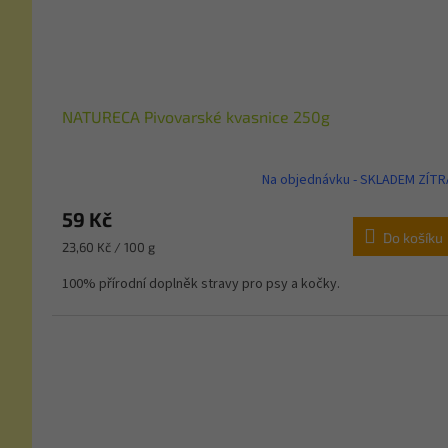
NATURECA Pivovarské kvasnice 250g
Na objednávku - SKLADEM ZÍTR
59 Kč
Do košíku
Měrná
23,60 Kč / 100 g
cena:
100% přírodní doplněk stravy pro psy a kočky.