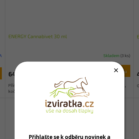
ENERGY Cannabivet 30 ml
A
Skladem
(3 ks)
Do košíku
649 Kč
Přírodní přípravek s obsahem CBD pro veterinární použití u psů,
G
koček a dalších zvířat. Obsahuje...
Přihlašte se k odběru novinek a