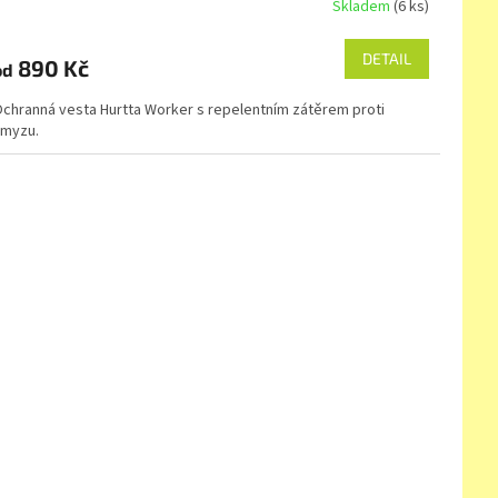
Skladem
(6 ks)
DETAIL
890 Kč
od
chranná vesta Hurtta Worker s repelentním zátěrem proti
myzu.