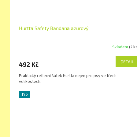
Hurtta Safety Bandana azurový
Skladem
(2 k
DETAIL
492 Kč
Praktický reflexní šátek Hurtta nejen pro psy ve třech
velikostech.
Tip