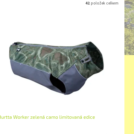
42
položek celkem
Hurtta Worker zelená camo limitovaná edice