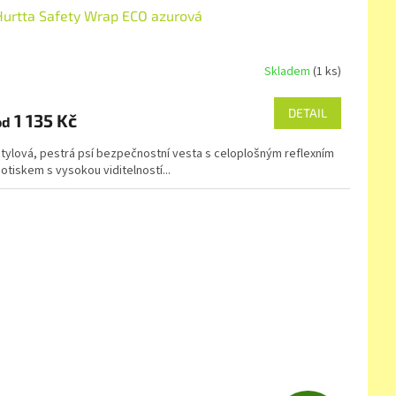
Hurtta Safety Wrap ECO azurová
Skladem
(1 ks)
DETAIL
1 135 Kč
od
tylová, pestrá psí bezpečnostní vesta s celoplošným reflexním
otiskem s vysokou viditelností...