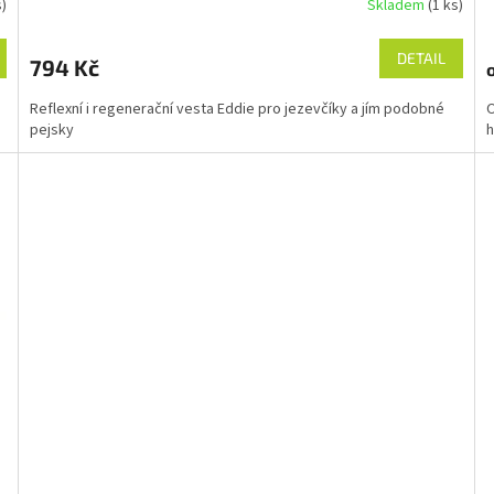
s)
Skladem
(1 ks)
DETAIL
794 Kč
Reflexní i regenerační vesta Eddie pro jezevčíky a jím podobné
O
pejsky
h