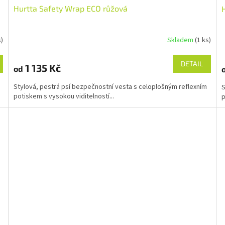
Hurtta Safety Wrap ECO růžová
s)
Skladem
(1 ks)
DETAIL
1 135 Kč
od
Stylová, pestrá psí bezpečnostní vesta s celoplošným reflexním
S
potiskem s vysokou viditelností...
p
Přihlašte se k odběru novinek a