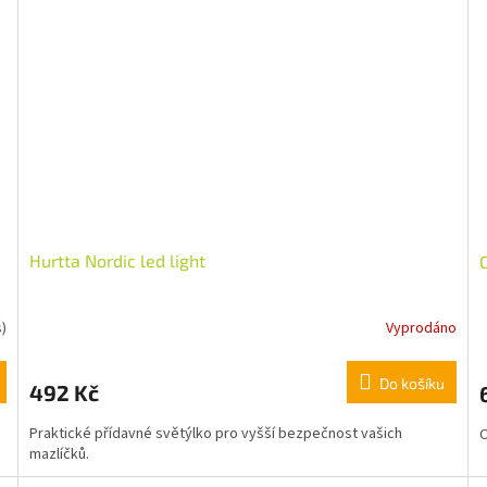
Hurtta Nordic led light
s)
Vyprodáno
Do košíku
492 Kč
Praktické přídavné světýlko pro vyšší bezpečnost vašich
O
mazlíčků.