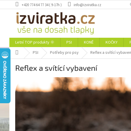
Přejít
+420 774 64 77 34 ( 9-17h )
info@izviratka.cz
na
obsah
Letní TOP produkty 🌞
PSI
KONĚ
KOČKY
Domů
PSI
Potřeby pro psy
Reflex a svítící vybaven
Reflex a svítící vybavení