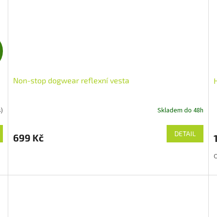
Z
D
Non-stop dogwear reflexní vesta
A
R
s)
Skladem do 48h
M
DETAIL
699 Kč
A
O