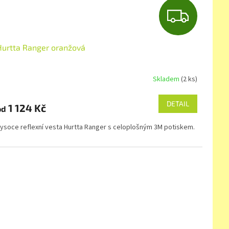
Z
D
Hurtta Ranger oranžová
A
R
Skladem
(2 ks)
M
DETAIL
1 124 Kč
od
A
ysoce reflexní vesta Hurtta Ranger s celoplošným 3M potiskem.