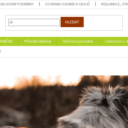
OBCHODNÍ PODMÍNKY
OCHRANA OSOBNÍCH ÚDAJŮ
REKLAMACE, VÝM
HLEDAT
PÁNÍČEK
Přírodní lékárna
Výživová poradna
Canicross v 
í