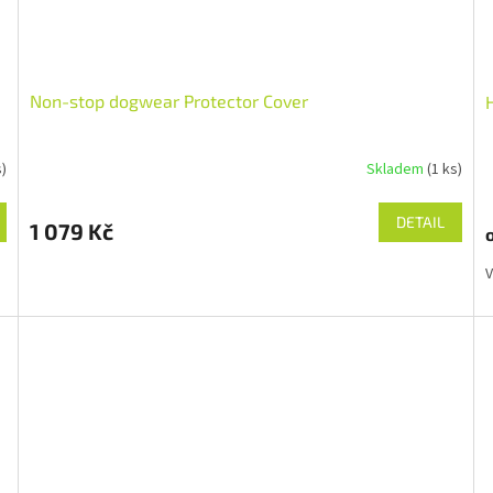
získejte 5 % slevu na první nákup :)
Email
Non-stop dogwear Protector Cover
Chci se přihlásit
s)
Skladem
(1 ks)
Přečtěte si naše
Zásady zpracování osobních
DETAIL
údajů
1 079 Kč
V