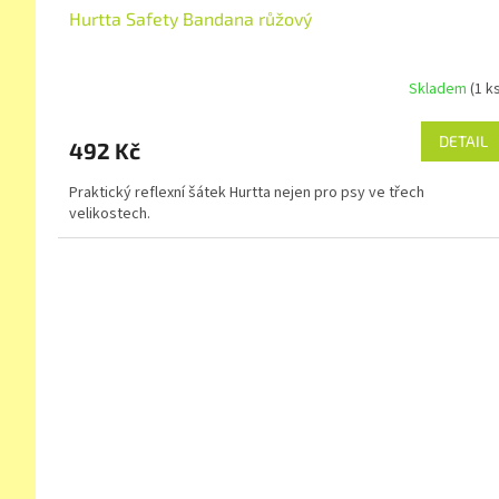
Hurtta Safety Bandana růžový
Skladem
(1 k
DETAIL
492 Kč
Praktický reflexní šátek Hurtta nejen pro psy ve třech
velikostech.