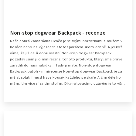
Non-stop dogwear Backpack - recenze
Naše dobrá kamarádka Denča je se svými borderkami a mužem v
horách nebo na výjezdech s fotoaparátem skoro denně. A jelikož
víme, že již delší dobu vlastní Non-stop dogwear Backpack,
požádali jsem ji o minirecenzi tohoto produktu, který jsme právě
zařadili do naší nabídky :) Tady ji máte: Non-stop dogwear
Backpack batoh - minirecenze Non-stop dogwear Backpack je za
mě absolutní must have kousek každého pejskaře. A čím déle ho
mám, tím více si za tím stojím. Díky rolovacímu uzávěru je to v&...