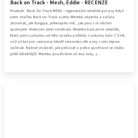
Back on Track - Mesh, Eddie - RECENZE
Produkt: Back On Track MESH - regenerační obleček pro psy Když
jsem značku Back on Track a jeho Meshku objevila a začala
zkoumat, jak funguje, překvapilo mě, jak jsou s ní všichni
spokojení. Nakonec jsem neváhala. Meshka byla první obleček,
který jsem Luckymu od této značky pořídila. Luckymu bylo 7,5 let,
což už byl pro canicross téměř seniorský věk a my s ním teprve
začínali. Nabrat znalosti, jak pečovat o psího sportovce se zdálo
ještě důležitější. Meshku používáme už dva roky, j...