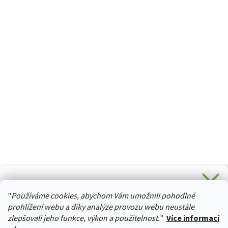
HURTTA-COLLECTION.CZ
CHCETE SLEVU 5 % na Váš první nákup?
"
Používáme cookies, abychom Vám umožnili pohodlné
Stačí se přihlásit k odběru novinek z našeho obchodu a je
Vaše :)
prohlížení webu a díky analýze provozu webu neustále
zlepšovali jeho funkce, výkon a použitelnost.
"
Více informací