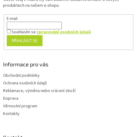
í
y
produktech na našem e-shopu.
v
ý
E-mail
p
i
Souhlasím se
zpracování osobních údajů
s
u
PŘIHLÁSIT SE
Informace pro vás
Obchodní podmínky
Ochrana osobních údajů
Reklamace, výměna nebo vrácení zboží
Doprava
Věrnostní program
Kontakty