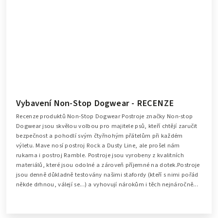
Vybavení Non-Stop Dogwear - RECENZE
Recenze produktů Non-Stop Dogwear Postroje značky Non-stop
Dogwear jsou skvělou volbou pro majitele psů, kteří chtějí zaručit
bezpečnost a pohodlí svým čtyřnohým přátelům při každém
výletu. Mave nosí postroj Rock a Dusty Line, ale prošel nám
rukama i postroj Ramble. Postroje jsou vyrobeny z kvalitních
materiálů, které jsou odolné a zároveň příjemné na dotek.Postroje
jsou denně důkladně testovány našimi stafordy (kteří s nimi pořád
někde drhnou, válejí se...) a vyhovují nárokům i těch nejnáročně...