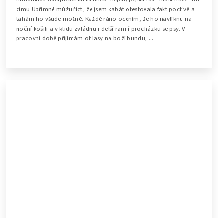
zimu Upřímně můžu říct, že jsem kabát otestovala fakt poctivě a
tahám ho všude možně. Každé ráno ocením, že ho navlíknu na
noční košili a v klidu zvládnu i delší ranní procházku se psy. V
pracovní době přijímám ohlasy na boží bundu, ...