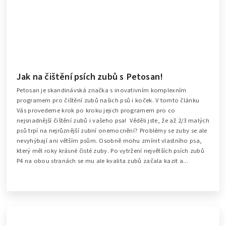
Jak na čištění psích zubů s Petosan!
Petosan je skandinávská značka s inovativním komplexním
programem pro čištění zubů našich psů i koček. V tomto článku
Vás provedeme krok po kroku jejich programem pro co
nejsnadnější čištění zubů i vašeho psa! Věděli jste, že až 2/3 malých
psů trpí na nejrůznější zubní onemocnění? Problémy se zuby se ale
nevyhýbají ani větším psům. Osobně mohu zmínit vlastního psa,
který měl roky krásné čisté zuby. Po vytržení největších psích zubů
P4 na obou stranách se mu ale kvalita zubů začala kazit a...