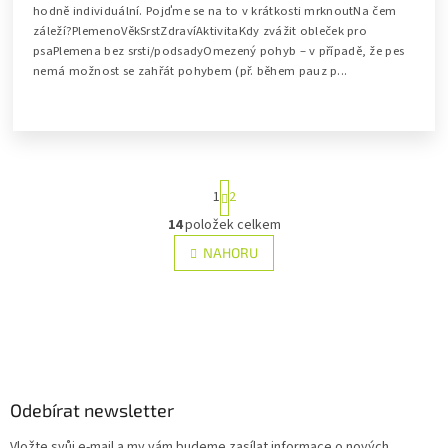
hodně individuální. Pojďme se na to v krátkosti mrknoutNa čem
záleží?PlemenoVěkSrstZdravíAktivitaKdy zvážit obleček pro
psaPlemena bez srsti/podsadyOmezený pohyb – v případě, že pes
nemá možnost se zahřát pohybem (př. během pauz p...
S
1
2
t
r
14
položek celkem
O
á
v
NAHORU
n
l
k
á
o
v
d
á
a
n
Z
c
í
á
í
p
p
r
a
Odebírat newsletter
v
t
k
Vložte svůj e-mail a my vám budeme zasílat informace o nových