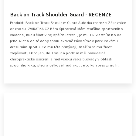
Back on Track Shoulder Guard - RECENZE
Produkt: Back on Track Shoulder Guard Autorka recenze: Zákaznice
obchodu IZVIRATKA.CZ Bára Špicarová Mám staršího sportovního
valacha, budu říkat v nejlepších letech , je mu 16. Vlastním ho od
jeho 4 let a od té doby spolu aktivně závodíme v parkurovém i
drezurním sportu. Co mu léta přibývají, snažím se mu život
zlepšovat jak to jen jde. Loni na podzim měl pravidelné
chiropraktické ošetření a měl vcelku velké blokády v oblasti
spodního krku, plecí a celkově hrudníku. Je to kůň přes zimu h...