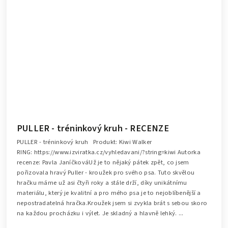
PULLER - tréninkový kruh - RECENZE
PULLER - tréninkový kruh Produkt: Kiwi Walker
RING: https://www.izviratka.cz/vyhledavani/?string=kiwi Autorka
recenze: Pavla JaníčkováUž je to nějaký pátek zpět, co jsem
pořizovala hravý Puller - kroužek pro svého psa. Tuto skvělou
hračku máme už asi čtyři roky a stále drží, díky unikátnímu
materiálu, který je kvalitní a pro mého psa je to nejoblíbenější a
nepostradatelná hračka.Kroužek jsem si zvykla brát s sebou skoro
na každou procházku i výlet. Je skladný a hlavně lehký. ...