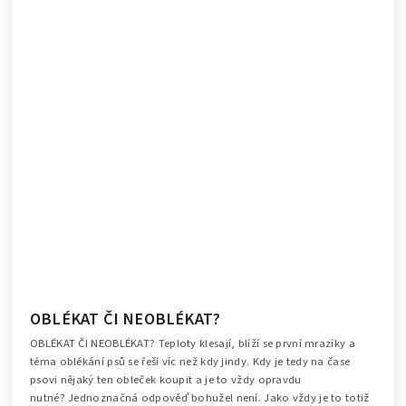
OBLÉKAT ČI NEOBLÉKAT?
OBLÉKAT ČI NEOBLÉKAT? Teploty klesají, blíží se první mrazíky a
téma oblékání psů se řeší víc než kdy jindy. Kdy je tedy na čase
psovi nějaký ten obleček koupit a je to vždy opravdu
nutné? Jednoznačná odpověď bohužel není. Jako vždy je to totiž