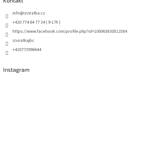
Kontakt
info
@
izviratka.cz
+420 774 64 77 34 ( 9-17h )
https://www.facebook.com/profile.php?id=100063830512584
izviratkajbc
+420773996644
Instagram