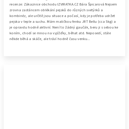
recenze: Zákaznice obchodu IZVIRATKA.CZ Bára Špicarová Nejsem
zrovna zastáncem oblékání pejsků do různých svetýrků a
kombinéz, ale určitě jsou situace a počasí, kdy je potřeba udržet
pejska v teple a suchu. Mám maličkou fenku JRT Bellu (cca 5kg) a
je opravdu hodně aktivní. Není to žádný gaučák, beru ji s sebou ke
koním, chodí se mnou na vyjížďky, běhat atd. Neposedí, stále
někde běhá a skáče, ale tráví hodně času venku...