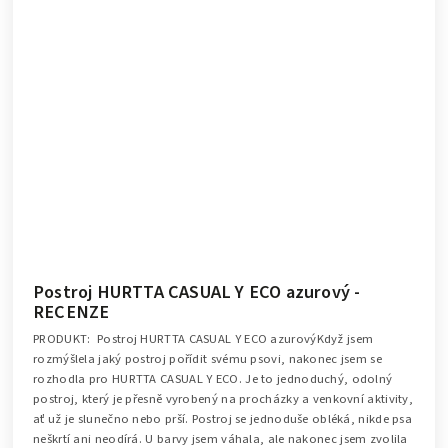
Postroj HURTTA CASUAL Y ECO azurový -
RECENZE
PRODUKT: Postroj HURTTA CASUAL Y ECO azurovýKdyž jsem
rozmýšlela jaký postroj pořídit svému psovi, nakonec jsem se
rozhodla pro HURTTA CASUAL Y ECO. Je to jednoduchý, odolný
postroj, který je přesně vyrobený na procházky a venkovní aktivity,
ať už je slunečno nebo prší. Postroj se jednoduše obléká, nikde psa
neškrtí ani neodírá. U barvy jsem váhala, ale nakonec jsem zvolila