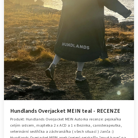
Hundlands Overjacket MEIN teal - RECENZE
Produkt: Hundlands Overjacket MEIN Autorka recenze: pejskařka
celým srdcem, majitelka 2 x ACD a 1 x Bezinka, canisterapeutka,
veterinární sestřička a záchranářka ( všech situací ) Janča :)
Hundlands Overjacket MEIN aneb (nejen) pejskařův "must have" na