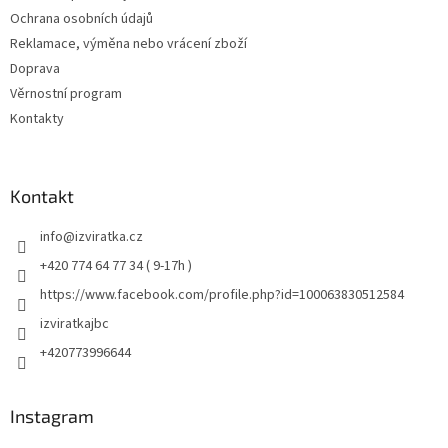
Ochrana osobních údajů
Reklamace, výměna nebo vrácení zboží
Doprava
Věrnostní program
Kontakty
Kontakt
info
@
izviratka.cz
+420 774 64 77 34 ( 9-17h )
https://www.facebook.com/profile.php?id=100063830512584
izviratkajbc
+420773996644
Instagram