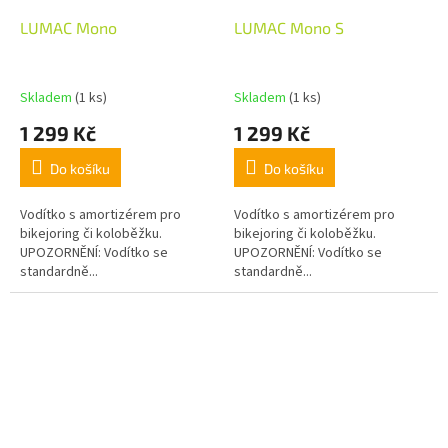
LUMAC Mono
LUMAC Mono S
Skladem
(1 ks)
Skladem
(1 ks)
1 299 Kč
1 299 Kč
Do košíku
Do košíku
Vodítko s amortizérem pro
Vodítko s amortizérem pro
bikejoring či koloběžku.
bikejoring či koloběžku.
UPOZORNĚNÍ: Vodítko se
UPOZORNĚNÍ: Vodítko se
standardně...
standardně...