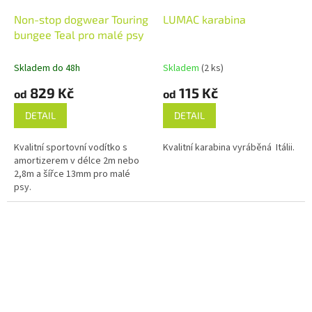
Non-stop dogwear Touring
LUMAC karabina
bungee Teal pro malé psy
Skladem do 48h
Skladem
(2 ks)
829 Kč
115 Kč
od
od
DETAIL
DETAIL
Kvalitní sportovní vodítko s
Kvalitní karabina vyráběná Itálii.
amortizerem v délce 2m nebo
2,8m a šířce 13mm pro malé
psy.