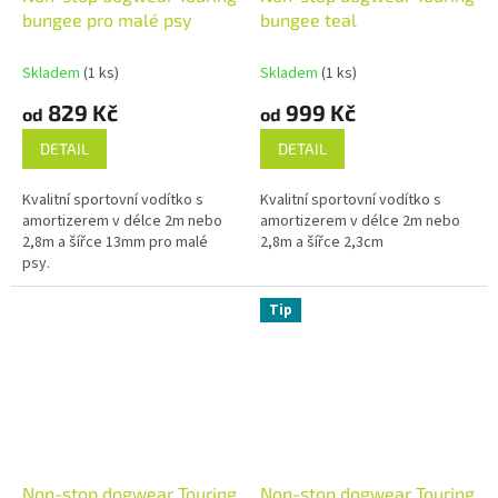
bungee pro malé psy
bungee teal
Skladem
(1 ks)
Skladem
(1 ks)
829 Kč
999 Kč
od
od
DETAIL
DETAIL
Kvalitní sportovní vodítko s
Kvalitní sportovní vodítko s
amortizerem v délce 2m nebo
amortizerem v délce 2m nebo
2,8m a šířce 13mm pro malé
2,8m a šířce 2,3cm
psy.
Tip
Non-stop dogwear Touring
Non-stop dogwear Touring