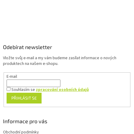
y
v
ý
p
Z
i
á
s
u
p
a
Odebírat newsletter
t
Vložte svůj e-mail a my vám budeme zasílat informace o nových
í
produktech na našem e-shopu.
E-mail
Souhlasím se
zpracování osobních údajů
PŘIHLÁSIT SE
Informace pro vás
Obchodní podmínky