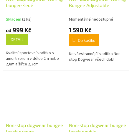
bungee šedé
Bungee Adjustable
Skladem
(1 ks)
Momentálně nedostupné
999 Kč
1 590 Kč
od
DETAIL
Do košíku
Kvalitní sportovní vodítko s
Nejvšestrannější vodítko Non-
amortizerem v délce 2m nebo
stop Dogwear všech dob!
2,8m a šířce 2,3cm
Non-stop dogwear bungee
Non-stop dogwear bungee
leash orange
leash double