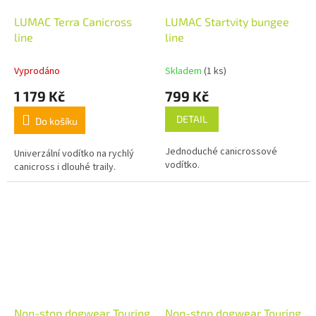
LUMAC Terra Canicross
LUMAC Startvity bungee
line
line
Vyprodáno
Skladem
(1 ks)
1 179 Kč
799 Kč
DETAIL
Do košíku
Jednoduché canicrossové
Univerzální vodítko na rychlý
vodítko.
canicross i dlouhé traily.
Non-stop dogwear Touring
Non-stop dogwear Touring