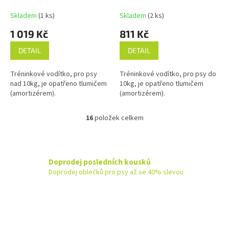
Skladem
(1 ks)
Skladem
(2 ks)
1 019 Kč
811 Kč
DETAIL
DETAIL
Tréninkové vodítko, pro psy
Tréninkové vodítko, pro psy do
nad 10kg, je opatřeno tlumičem
10kg, je opatřeno tlumičem
(amortizérem).
(amortizérem).
16
položek celkem
O
v
l
á
d
Doprodej posledních kousků
a
Doprodej oblečků pro psy až se 40% slevou
c
í
p
r
v
k