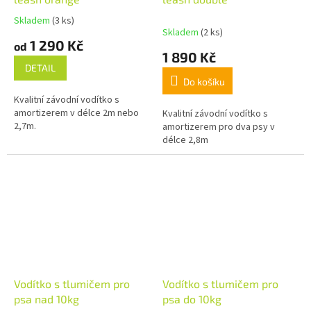
Skladem
(3 ks)
Průměrné
Skladem
(2 ks)
hodnocení
1 290 Kč
od
produktu
1 890 Kč
je
DETAIL
5,0
Do košíku
z
Kvalitní závodní vodítko s
5
amortizerem v délce 2m nebo
Kvalitní závodní vodítko s
hvězdiček.
2,7m.
amortizerem pro dva psy v
délce 2,8m
Vodítko s tlumičem pro
Vodítko s tlumičem pro
psa nad 10kg
psa do 10kg