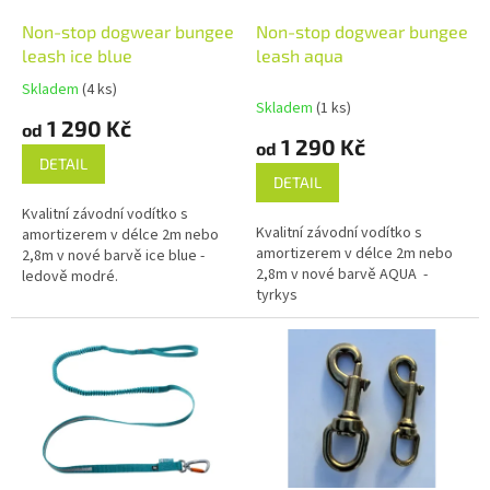
u
o
k
d
Non-stop dogwear bungee
Non-stop dogwear bungee
t
u
leash ice blue
leash aqua
ů
k
Skladem
(4 ks)
Průměrné
t
Skladem
(1 ks)
hodnocení
1 290 Kč
ů
od
produktu
1 290 Kč
od
je
DETAIL
5,0
DETAIL
z
Kvalitní závodní vodítko s
5
Kvalitní závodní vodítko s
amortizerem v délce 2m nebo
hvězdiček.
amortizerem v délce 2m nebo
2,8m v nové barvě ice blue -
2,8m v nové barvě AQUA -
ledově modré.
tyrkys