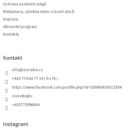
Ochrana osobních údajů
Reklamace, výměna nebo vrácení zboží
Doprava
Věrnostní program
Kontakty
Kontakt
info
@
izviratka.cz
+420 774 64 77 34 ( 9-17h )
https://www.facebook.com/profile.php?id=100063830512584
izviratkajbc
+420773996644
Instagram