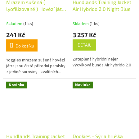
Mrazem sušená (
Hundlands Training Jacket
lyofilizované ) Hovězí játra
Air Hybrido 2.0 Night Blue
85g
Skladem
(1 ks)
Skladem
(1 ks)
241 Kč
3 257 Kč
DETAIL
Do košíku
Zateplená hybridní nejen
Yoggies mrazem sušená hovězí
výcviková bunda Air hybrido 2.0
játra jsou čistě přírodní pamlsky
z jediné suroviny - kvalitních...
Novinka
Novinka
Hundlands Training Jacket
Dookies - Sýr a hruška