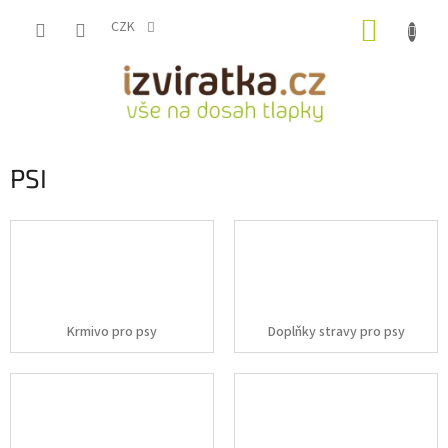
Přejít
NÁKUP
na
CZK
obsah
KOŠÍK
PSI
Krmivo pro psy
Doplňky stravy pro psy