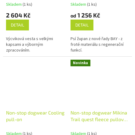
Skladem
(1 ks)
Skladem
(1 ks)
2 604 Kč
1 256 Kč
od
DETAIL
DETAIL
Výcviková vesta s velkými
Psí župan z nové řady BAY - z
kapsami a výborným
froté materiálu s regenerační
zpracováním.
funkcí.
Novinka
Non-stop dogwear Cooling
Non-stop dogwear Mikina
pull-on
Trail quest fleece pullover
růžová
Skladem
(1 ks)
Skladem
(1 ks)