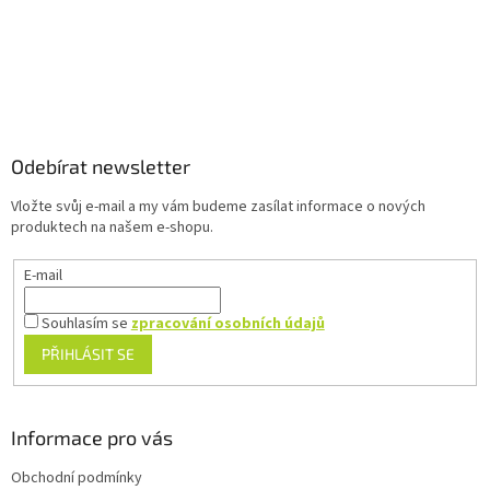
p
i
s
u
Z
á
p
a
Odebírat newsletter
t
Vložte svůj e-mail a my vám budeme zasílat informace o nových
í
produktech na našem e-shopu.
E-mail
Souhlasím se
zpracování osobních údajů
PŘIHLÁSIT SE
Informace pro vás
Obchodní podmínky