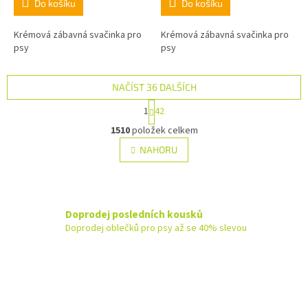
Do košíku
Do košíku
Krémová zábavná svačinka pro
Krémová zábavná svačinka pro
psy
psy
NAČÍST 36 DALŠÍCH
S
1
42
t
O
r
1510
položek celkem
v
á
l
NAHORU
n
á
k
d
o
v
a
á
c
n
Doprodej posledních kousků
í
í
p
Doprodej oblečků pro psy až se 40% slevou
r
v
k
y
v
ý