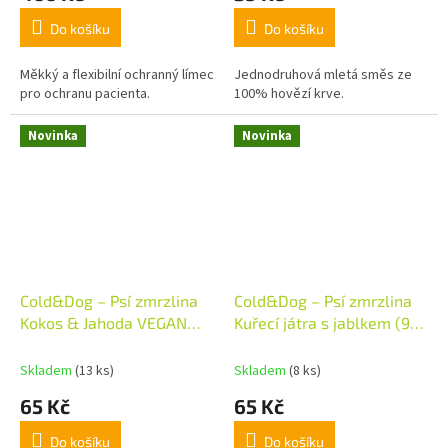
Do košíku
Do košíku
Měkký a flexibilní ochranný límec
Jednodruhová mletá směs ze
pro ochranu pacienta.
100% hovězí krve.
Novinka
Novinka
Cold&Dog – Psí zmrzlina
Cold&Dog – Psí zmrzlina
Kokos & Jahoda VEGAN
Kuřecí játra s jablkem (90
(90 ml)
ml)
Skladem
(13 ks)
Skladem
(8 ks)
65 Kč
65 Kč
Do košíku
Do košíku