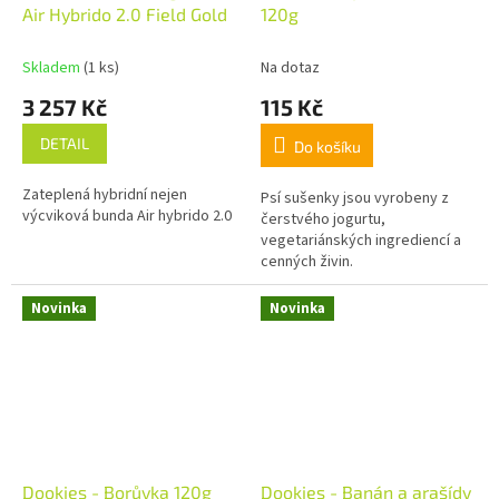
Air Hybrido 2.0 Field Gold
120g
Skladem
(1 ks)
Na dotaz
3 257 Kč
115 Kč
DETAIL
Do košíku
Zateplená hybridní nejen
Psí sušenky jsou vyrobeny z
výcviková bunda Air hybrido 2.0
čerstvého jogurtu,
vegetariánských ingrediencí a
cenných živin.
Novinka
Novinka
Dookies - Borůvka 120g
Dookies - Banán a arašídy