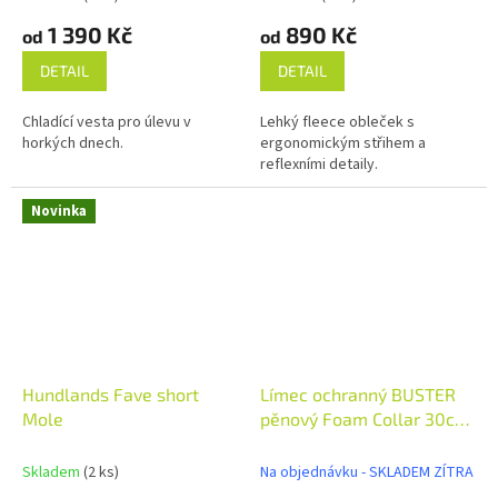
1 390 Kč
890 Kč
od
od
DETAIL
DETAIL
Chladící vesta pro úlevu v
Lehký fleece obleček s
horkých dnech.
ergonomickým střihem a
reflexními detaily.
Novinka
Hundlands Fave short
Límec ochranný BUSTER
Mole
pěnový Foam Collar 30cm
1ks
Skladem
(2 ks)
Na objednávku - SKLADEM ZÍTRA