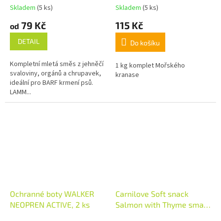
Skladem
(5 ks)
Skladem
(5 ks)
79 Kč
115 Kč
od
DETAIL
Do košíku
Kompletní mletá směs z jehněčí
1 kg komplet Mořského
svaloviny, orgánů a chrupavek,
kranase
ideální pro BARF krmení psů.
LAMM...
Ochranné boty WALKER
Carnilove Soft snack
NEOPREN ACTIVE, 2 ks
Salmon with Thyme small
bite 200g