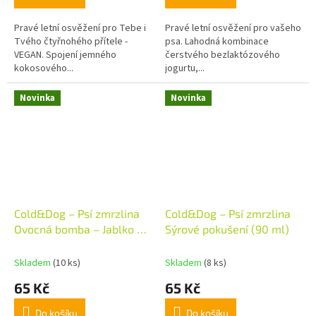
Pravé letní osvěžení pro Tebe i
Pravé letní osvěžení pro vašeho
Tvého čtyřnohého přítele -
psa. Lahodná kombinace
VEGAN. Spojení jemného
čerstvého bezlaktózového
kokosového...
jogurtu,...
Novinka
Novinka
Cold&Dog – Psí zmrzlina
Cold&Dog – Psí zmrzlina
Ovocná bomba – Jablko &
Sýrové pokušení (90 ml)
Banán (90 ml)
Skladem
(10 ks)
Skladem
(8 ks)
65 Kč
65 Kč
Do košíku
Do košíku