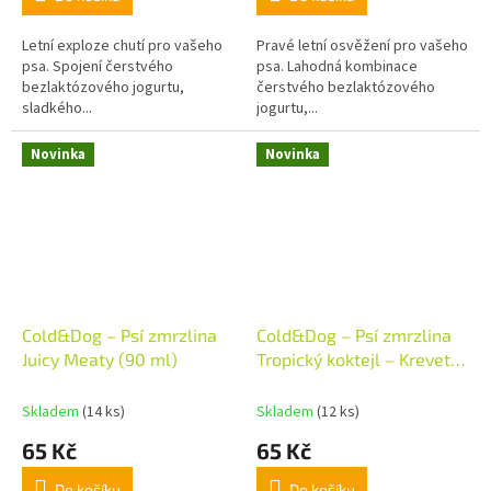
Letní exploze chutí pro vašeho
Pravé letní osvěžení pro vašeho
psa. Spojení čerstvého
psa. Lahodná kombinace
bezlaktózového jogurtu,
čerstvého bezlaktózového
sladkého...
jogurtu,...
Novinka
Novinka
Cold&Dog – Psí zmrzlina
Cold&Dog – Psí zmrzlina
Juicy Meaty (90 ml)
Tropický koktejl – Kreveta
a Ananas (90 ml)
Skladem
(14 ks)
Skladem
(12 ks)
65 Kč
65 Kč
Do košíku
Do košíku