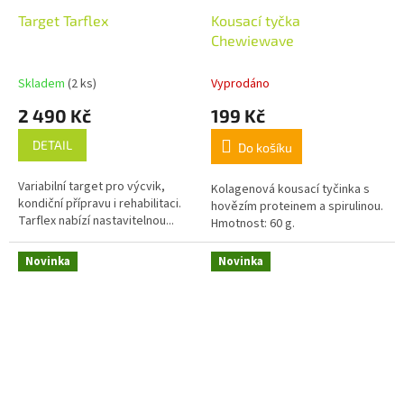
Target Tarflex
Kousací tyčka
Chewiewave
Skladem
(2 ks)
Vyprodáno
2 490 Kč
199 Kč
DETAIL
Do košíku
Variabilní target pro výcvik,
Kolagenová kousací tyčinka s
kondiční přípravu i rehabilitaci.
hovězím proteinem a spirulinou.
Tarflex nabízí nastavitelnou...
Hmotnost: 60 g.
Novinka
Novinka