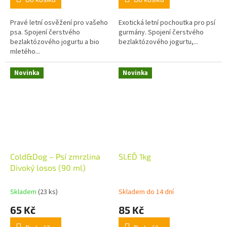
Pravé letní osvěžení pro vašeho
Exotická letní pochoutka pro psí
psa. Spojení čerstvého
gurmány. Spojení čerstvého
bezlaktózového jogurtu a bio
bezlaktózového jogurtu,...
mletého...
Novinka
Novinka
Cold&Dog – Psí zmrzlina
SLEĎ 1kg
Divoký losos (90 ml)
Skladem
(23 ks)
Skladem do 14 dní
65 Kč
85 Kč