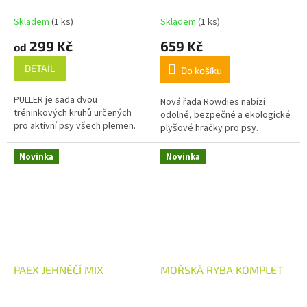
Skladem
(1 ks)
Skladem
(1 ks)
299 Kč
659 Kč
od
DETAIL
Do košíku
PULLER je sada dvou
Nová řada Rowdies nabízí
tréninkových kruhů určených
odolné, bezpečné a ekologické
pro aktivní psy všech plemen.
plyšové hračky pro psy.
Novinka
Novinka
PAEX JEHNĚČÍ MIX
MOŘSKÁ RYBA KOMPLET