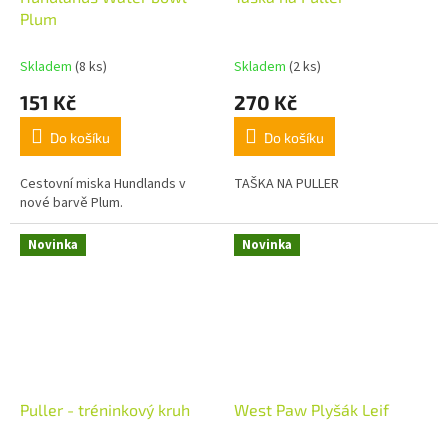
Plum
Skladem
(8 ks)
Skladem
(2 ks)
151 Kč
270 Kč
Do košíku
Do košíku
Cestovní miska Hundlands v
TAŠKA NA PULLER
nové barvě Plum.
Novinka
Novinka
Puller - tréninkový kruh
West Paw Plyšák Leif