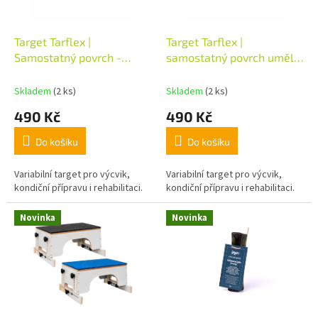
d
r
u
o
k
d
Target Tarflex |
Target Tarflex |
t
u
Samostatný povrch -
samostatný povrch umělá
ů
k
guma
tráva
t
Skladem
(2 ks)
Skladem
(2 ks)
ů
490 Kč
490 Kč
Do košíku
Do košíku
Variabilní target pro výcvik,
Variabilní target pro výcvik,
kondiční přípravu i rehabilitaci.
kondiční přípravu i rehabilitaci.
Novinka
Novinka