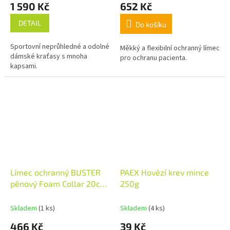
1 590 Kč
652 Kč
DETAIL
Do košíku
Sportovní neprůhledné a odolné
Měkký a flexibilní ochranný límec
dámské kraťasy s mnoha
pro ochranu pacienta.
kapsami.
Límec ochranný BUSTER
PAEX Hovězí krev mince
pěnový Foam Collar 20cm
250g
1ks
Skladem
(1 ks)
Skladem
(4 ks)
466 Kč
39 Kč