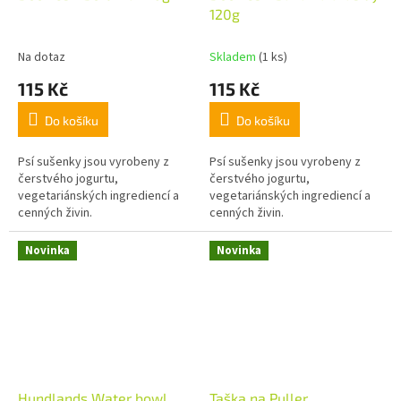
120g
Na dotaz
Skladem
(1 ks)
115 Kč
115 Kč
Do košíku
Do košíku
Psí sušenky jsou vyrobeny z
Psí sušenky jsou vyrobeny z
čerstvého jogurtu,
čerstvého jogurtu,
vegetariánských ingrediencí a
vegetariánských ingrediencí a
cenných živin.
cenných živin.
Novinka
Novinka
Hundlands Water bowl
Taška na Puller