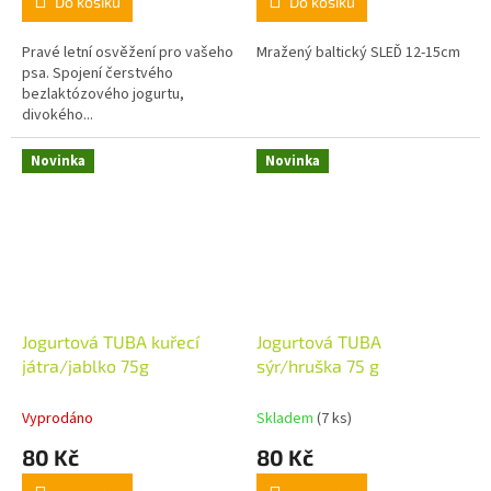
Do košíku
Do košíku
Pravé letní osvěžení pro vašeho
Mražený baltický SLEĎ 12-15cm
psa. Spojení čerstvého
bezlaktózového jogurtu,
divokého...
Novinka
Novinka
Jogurtová TUBA kuřecí
Jogurtová TUBA
játra/jablko 75g
sýr/hruška 75 g
Vyprodáno
Skladem
(7 ks)
80 Kč
80 Kč