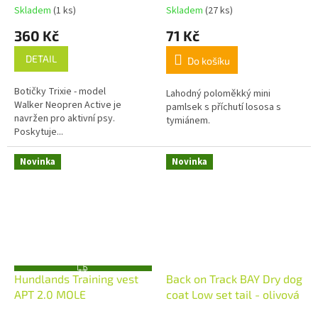
Skladem
(1 ks)
Skladem
(27 ks)
360 Kč
71 Kč
DETAIL
Do košíku
Botičky Trixie - model
Lahodný poloměkký mini
Walker Neopren Active je
pamlsek s příchutí lososa s
navržen pro aktivní psy.
tymiánem.
Poskytuje...
Novinka
Novinka
Z
Hundlands Training vest
Back on Track BAY Dry dog
D
A
APT 2.0 MOLE
coat Low set tail - olivová
R
M
A