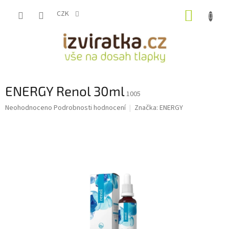
Přejít
NÁKUP
na
CZK
obsah
KOŠÍK
ENERGY Renol 30ml
1005
Průměrné
Neohodnoceno
Podrobnosti hodnocení
Značka:
ENERGY
hodnocení
produktu
je
0,0
z
5
hvězdiček.