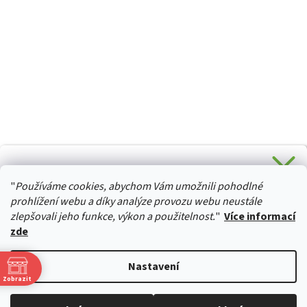
CHCETE SLEVU 5 % na Váš první nákup?
"
Používáme cookies, abychom Vám umožnili pohodlné
Stačí se přihlásit k odběru novinek z našeho obchodu a je
HURTTA-COLLECTION.CZ
Vaše :)
prohlížení webu a díky analýze provozu webu neustále
zlepšovali jeho funkce, výkon a použitelnost.
"
Více informací
zde
Ano, chci se přihlásit
Vytvořil Shoptet
Nastavení
Zásady zpracování osobních údajů
Zobrazit
Copyright 2026
izviratka.cz
. Všechna práva vyhrazena.
Upravit