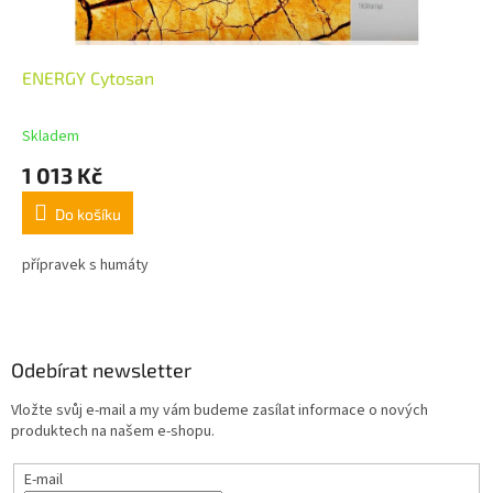
ENERGY Cytosan
Skladem
1 013 Kč
Do košíku
přípravek s humáty
Z
á
p
a
Odebírat newsletter
t
Vložte svůj e-mail a my vám budeme zasílat informace o nových
í
produktech na našem e-shopu.
E-mail