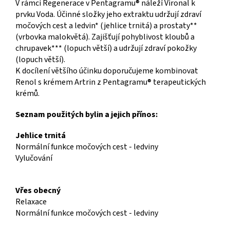
V rámci Regenerace v Pentagramu® náleží Vironal k
prvku Voda. Účinné složky jeho extraktu udržují zdraví
močových cest a ledvin* (jehlice trnitá) a prostaty**
(vrbovka malokvětá). Zajišťují pohyblivost kloubů a
chrupavek*** (lopuch větší) a udržují zdraví pokožky
(lopuch větší).
K docílení většího účinku doporučujeme kombinovat
Renol s krémem Artrin z Pentagramu® terapeutických
krémů.
Seznam použitých bylin a jejich přínos:
Jehlice trnitá
Normální funkce močových cest - ledviny
Vylučování
Vřes obecný
Relaxace
Normální funkce močových cest - ledviny