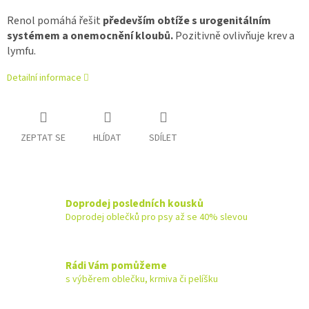
Renol pomáhá řešit
především obtíže s urogenitálním
systémem a onemocnění kloubů.
Pozitivně ovlivňuje krev a
lymfu.
Detailní informace
ZEPTAT SE
HLÍDAT
SDÍLET
Doprodej posledních kousků
Doprodej oblečků pro psy až se 40% slevou
Rádi Vám pomůžeme
s výběrem oblečku, krmiva či pelíšku