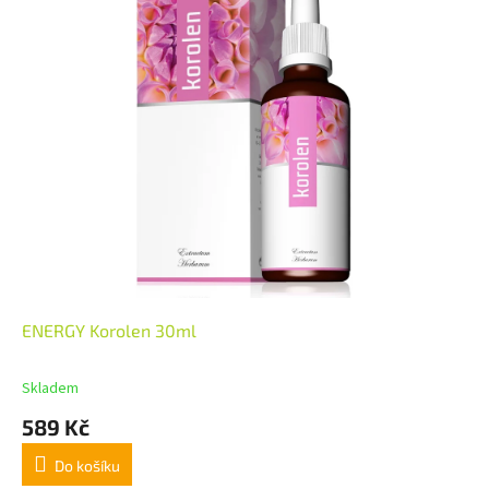
ENERGY Korolen 30ml
Skladem
589 Kč
Do košíku