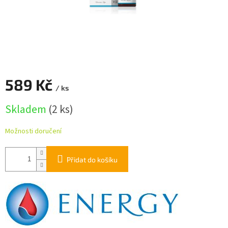
589 Kč
/ ks
Měrná
Skladem
(2 ks)
cena:
Možnosti doručení
Přidat do košíku