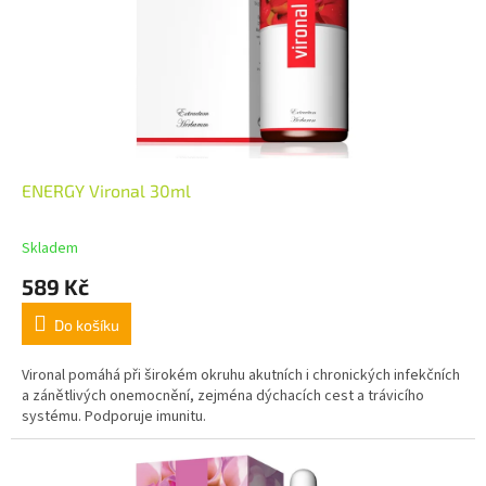
ENERGY Vironal 30ml
Skladem
589 Kč
Do košíku
Vironal pomáhá při širokém okruhu akutních i chronických infekčních
a zánětlivých onemocnění, zejména dýchacích cest a trávicího
systému. Podporuje imunitu.