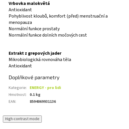
Vrbovka malokvětá
Antioxidant
Pohyblivost kloubů, komfort (před) menstruační a
menopauza
Normální funkce prostaty
Normální funkce dolních močových cest
Extrakt z grepových jader
Mikrobiologická rovnováha těla
Antioxidant
Doplňkové parametry
Kategorie
:
ENERGY - pro lidi
Hmotnost
:
0.1 kg
EAN
:
8594069931136
High-contrast mode