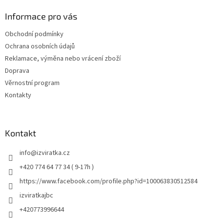
Informace pro vás
Obchodní podmínky
Ochrana osobních údajů
Reklamace, výměna nebo vrácení zboží
Doprava
Věrnostní program
Kontakty
Kontakt
info
@
izviratka.cz
+420 774 64 77 34 ( 9-17h )
https://www.facebook.com/profile.php?id=100063830512584
izviratkajbc
+420773996644