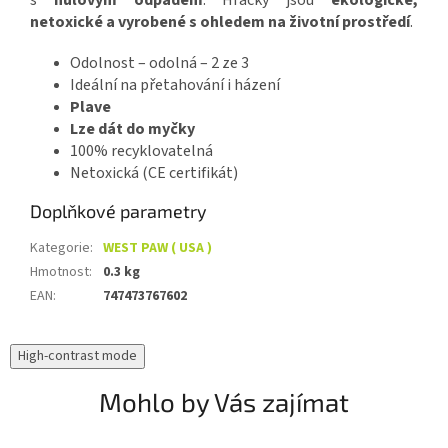
s
nulovým odpadem
. Hračky jsou
ekologické,
netoxické a vyrobené s ohledem na životní prostředí
.
Odolnost – odolná – 2 ze 3
Ideální na přetahování i házení
Plave
Lze dát do myčky
100% recyklovatelná
Netoxická (CE certifikát)
Doplňkové parametry
Kategorie
:
WEST PAW ( USA )
Hmotnost
:
0.3 kg
EAN
:
747473767602
High-contrast mode
Mohlo by Vás zajímat