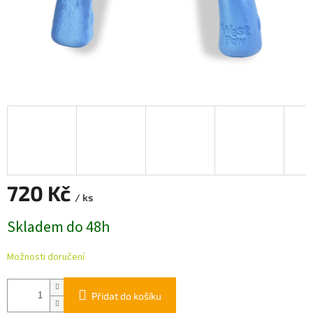
720 Kč
/ ks
Měrná
Skladem do 48h
cena:
Možnosti doručení
Přidat do košíku