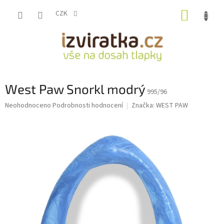
Přejít
NÁKUP
na
CZK
obsah
KOŠÍK
West Paw Snorkl modrý
995/96
Průměrné
Neohodnoceno
Podrobnosti hodnocení
Značka:
WEST PAW
hodnocení
produktu
je
0,0
z
5
hvězdiček.