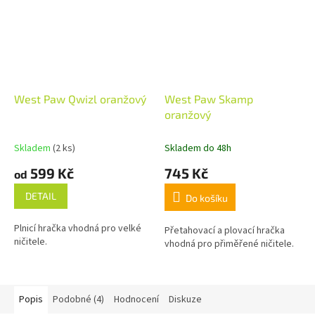
West Paw Qwizl oranžový
West Paw Skamp
oranžový
Skladem
(2 ks)
Skladem do 48h
599 Kč
745 Kč
od
DETAIL
Do košíku
Plnicí hračka vhodná pro velké
Přetahovací a plovací hračka
ničitele.
vhodná pro přiměřené ničitele.
Popis
Podobné (4)
Hodnocení
Diskuze