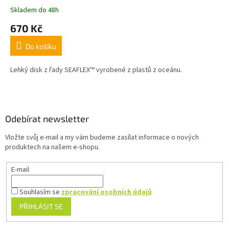
Skladem do 48h
670 Kč
Do košíku
Lehký disk z řady SEAFLEX™ vyrobené z plastů z oceánu.
Z
á
p
a
Odebírat newsletter
t
Vložte svůj e-mail a my vám budeme zasílat informace o nových
í
produktech na našem e-shopu.
E-mail
Souhlasím se
zpracování osobních údajů
PŘIHLÁSIT SE