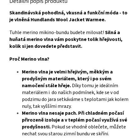
Detailní popis produktu
Skandinávská pohodlná, vkusná a funkční móda - to
je vlněná Hundlands Wool Jacket Warmee.
Tuhle merino mikino-bundu budete milovat!
Silná a
huňatá merino vlna vám poskytne tolik hřejivosti,
kolik si jen dovedete představit.
Proč Merino vlna?
Merino vlna je velmi hřejivým, měkkým a
prodyšným materiálem, který i po svém
namočení stále hřeje.
Díky tomu je ideálním
materiálem i do našich podmínek, kde se v od
podzimu do jara setkáváme s teplotami jak kolem
nuly, tak vyššími mrazy.
Merino vlna nesaje pach. Při chladném počasí
přirozeně izoluje a v teplém počasí využívá své
prodyšnosti.
Pokud se vhodně oblečete, můžete
nechat svou starou zimní bundu ve skříni.