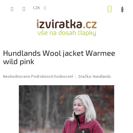
Přejít
NÁKUP
na
CZK
obsah
KOŠÍK
Hundlands Wool jacket Warmee
wild pink
Průměrné
Neohodnoceno
Podrobnosti hodnocení
Značka:
Hundlands
hodnocení
produktu
je
0,0
z
5
hvězdiček.