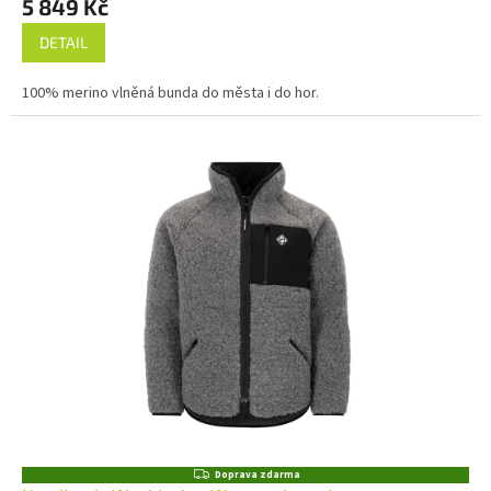
5 849 Kč
DETAIL
100% merino vlněná bunda do města i do hor.
Z
Doprava zdarma
D