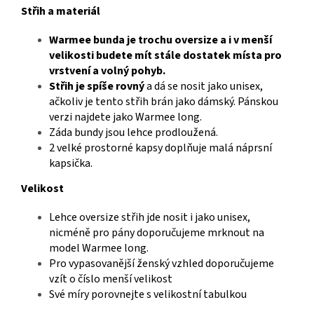
Střih a materiál
Warmee bunda je trochu oversize a i v menší
velikosti budete mít stále dostatek místa pro
vrstvení a volný pohyb.
Střih je spíše rovný
a dá se nosit jako unisex,
ačkoliv je tento střih brán jako dámský. Pánskou
verzi najdete jako Warmee long.
Záda bundy jsou lehce prodloužená.
2 velké prostorné kapsy doplňuje malá náprsní
kapsička.
Velikost
Lehce oversize střih jde nosit i jako unisex,
nicméně pro pány doporučujeme mrknout na
model Warmee long.
Pro vypasovanější ženský vzhled doporučujeme
vzít o číslo menší velikost
Své míry porovnejte s velikostní tabulkou