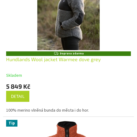
Z
Doprava zdarma
D
Hundlands Wool jacket Warmee dove grey
A
R
M
Skladem
A
5 849 Kč
DETAIL
100% merino vlněná bunda do města i do hor.
Tip