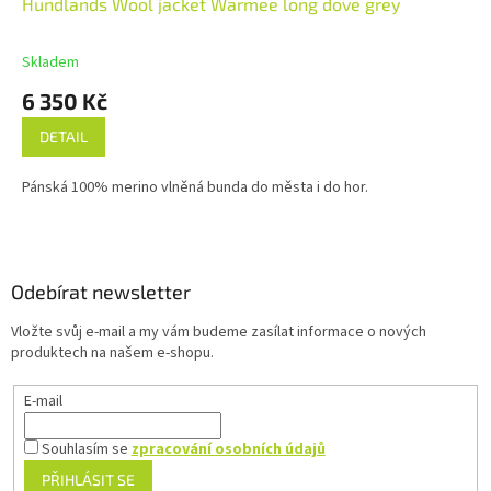
Hundlands Wool jacket Warmee long dove grey
A
R
M
Skladem
A
6 350 Kč
DETAIL
Pánská 100% merino vlněná bunda do města i do hor.
Z
á
p
a
Odebírat newsletter
t
Vložte svůj e-mail a my vám budeme zasílat informace o nových
í
produktech na našem e-shopu.
E-mail
Souhlasím se
zpracování osobních údajů
PŘIHLÁSIT SE