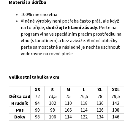
Materiál a údržba
100% merino vlna
Vlněné výrobky není potřeba často prát, ale když
na to přijde,
dodržujte hlavní zásady
. Perte na
program vlna ve speciálním pracím prostředku na
vlnu (s lanolinem) a bez aviváže. Vlněné oblečky
perte samostatně a následně je nechte uschnout
vodorovně na rovné ploše.
Velikostní tabulka v cm
XS
S
M
L
XL
XXL
Délka zad
72
73,5
75
76,5
78
79,5
Hrudník
94
102
110
118
130
142
Pas
90
98
106
114
126
138
Boky
98
106
114
122
134
146