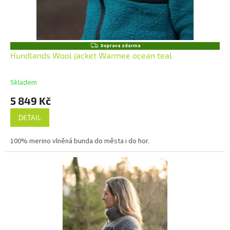
Z
Doprava zdarma
D
Hundlands Wool jacket Warmee ocean teal
A
R
M
Skladem
A
5 849 Kč
DETAIL
100% merino vlněná bunda do města i do hor.