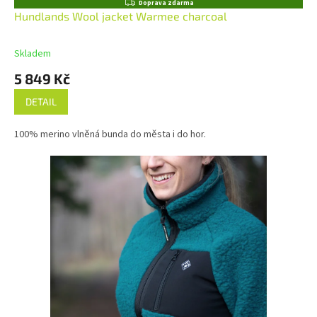
Z
Doprava zdarma
D
Hundlands Wool jacket Warmee charcoal
A
R
M
Skladem
A
5 849 Kč
DETAIL
100% merino vlněná bunda do města i do hor.