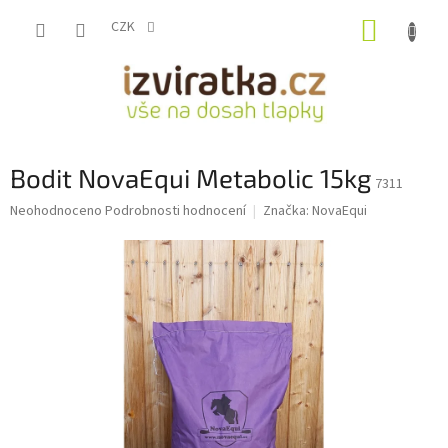
Přejít
NÁKUP
na
CZK
obsah
KOŠÍK
Bodit NovaEqui Metabolic 15kg
7311
Průměrné
Neohodnoceno
Podrobnosti hodnocení
Značka:
NovaEqui
hodnocení
produktu
je
0,0
z
5
hvězdiček.