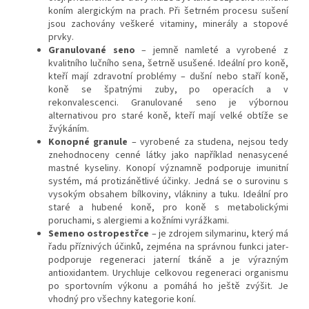
koním alergickým na prach. Při šetrném procesu sušení
jsou zachovány veškeré vitaminy, minerály a stopové
prvky.
Granulované seno
– jemně namleté a vyrobené z
kvalitního lučního sena, šetrně usušené. Ideální pro koně,
kteří mají zdravotní problémy – dušní nebo staří koně,
koně se špatnými zuby, po operacích a v
rekonvalescenci. Granulované seno je výbornou
alternativou pro staré koně, kteří mají velké obtíže se
žvýkáním.
Konopné granule
– vyrobené za studena, nejsou tedy
znehodnoceny cenné látky jako například nenasycené
mastné kyseliny. Konopí významně podporuje imunitní
systém, má protizánětlivé účinky. Jedná se o surovinu s
vysokým obsahem bílkoviny, vlákniny a tuku. Ideální pro
staré a hubené koně, pro koně s metabolickými
poruchami, s alergiemi a kožními vyrážkami.
Semeno ostropestřce
– je zdrojem silymarinu, který má
řadu příznivých účinků, zejména na správnou funkci jater-
podporuje regeneraci jaterní tkáně a je výrazným
antioxidantem. Urychluje celkovou regeneraci organismu
po sportovním výkonu a pomáhá ho ještě zvýšit. Je
vhodný pro všechny kategorie koní.