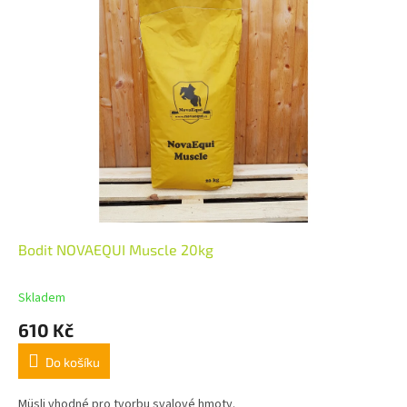
Bodit NOVAEQUI Muscle 20kg
Skladem
610 Kč
Do košíku
Müsli vhodné pro tvorbu svalové hmoty.