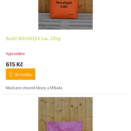
Bodit NOVAEQUI Lac 20kg
Vyprodáno
615 Kč
Do košíku
Müsli pro chovné klisny a hříbata