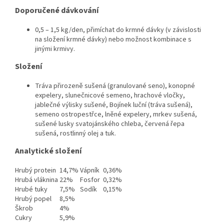
Doporučené dávkování
0,5 – 1,5 kg/den, přimíchat do krmné dávky (v závislosti
na složení krmné dávky) nebo možnost kombinace s
jinými krmivy.
Složení
Tráva přirozeně sušená (granulované seno), konopné
expelery, slunečnicové semeno, hrachové vločky,
jablečné výlisky sušené, Bojínek luční (tráva sušená),
semeno ostropestřce, lněné expelery, mrkev sušená,
sušené lusky svatojánského chleba, červená řepa
sušená, rostlinný olej a tuk.
Analytické složení
Hrubý protein
14,7%
Vápník
0,36%
Hrubá vláknina
22%
Fosfor
0,32%
Hrubé tuky
7,5%
Sodík
0,15%
Hrubý popel
8,5%
Škrob
4%
Cukry
5,9%