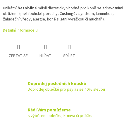
Unikátní
bezobilné
müsli dieteticky vhodné pro koně se zdravotními
obtížemi (metabolické poruchy, Cushingův syndrom, laminitida,
žaludeční vředy, alergie, koně s letní vyrážkou či muchaři).
Detailní informace
ZEPTAT SE
HLÍDAT
SDÍLET
Doprodej posledních kousků
Doprodej oblečků pro psy až se 40% slevou
Rádi Vám pomůžeme
s výběrem oblečku, krmiva či pelíšku