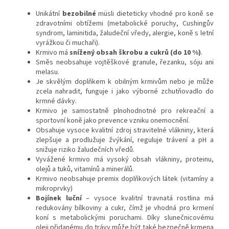
Unikátní
bezobilné
müsli dieteticky vhodné pro koně se
zdravotními obtížemi (metabolické poruchy, Cushingův
syndrom, laminitida, žaludeční vředy, alergie, koně s letní
vyrážkou či muchaři).
Krmivo má
snížený obsah škrobu a cukrů (do 10 %)
.
Směs neobsahuje vojtěškové granule, řezanku, sóju ani
melasu.
Je skvělým doplňkem k obilným krmivům nebo je může
zcela nahradit, funguje i jako výborné zchutňovadlo do
krmné dávky.
Krmivo je samostatně plnohodnotné pro rekreační a
sportovní koně jako prevence vzniku onemocnění.
Obsahuje vysoce kvalitní zdroj stravitelné vlákniny, která
zlepšuje a prodlužuje žvýkání, reguluje trávení a pH a
snižuje riziko žaludečních vředů.
Vyvážené krmivo má vysoký obsah vlákniny, proteinu,
olejů a tuků, vitamínů a minerálů.
Krmivo neobsahuje premix doplňkových látek (vitamíny a
mikroprvky)
Bojínek luční
– vysoce kvalitní travnatá rostlina má
redukovány bílkoviny a cukr, čímž je vhodná pro krmení
koní s metabolickými poruchami. Díky slunečnicovému
oleji přidanému do trávy může být také bezpečně krmena