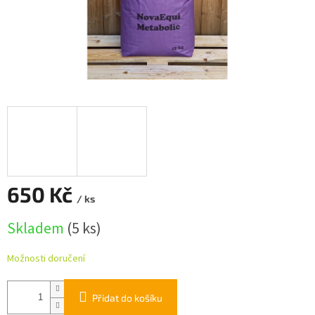
650 Kč
/ ks
Měrná
Skladem
(5 ks)
cena:
Možnosti doručení
Přidat do košíku