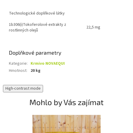
Technologické doplňkové látky
1b306(i)Tokoferolové extrakty z
22,5 mg
rostlinných olejů
Doplňkové parametry
Kategorie
:
Krmivo NOVAEQUI
Hmotnost
:
20 kg
High-contrast mode
Mohlo by Vás zajímat