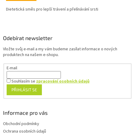
Dietetická směs pro lepší trávení a přelínávání srsti
Z
á
p
a
Odebírat newsletter
t
Vložte svůj e-mail a my vám budeme zasílat informace o nových
í
produktech na našem e-shopu.
E-mail
Souhlasím se
zpracování osobních údajů
PŘIHLÁSIT SE
Informace pro vás
Obchodní podmínky
Ochrana osobních údajů