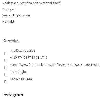
Reklamace, výměna nebo vrácení zboží
Doprava
Věrnostní program
Kontakty
Kontakt
info
@
izviratka.cz
+420 774 64 77 34 ( 9-17h )
https://www.facebook.com/profile.php?id=100063830512584
izviratkajbc
+420773996644
Instagram