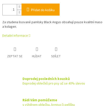
Přidat do košíku
Za studena lisované pamlsky Black Angus obsahují pouze kvalitní maso
a kolagen.
Detailní informace
ZEPTAT SE
HLÍDAT
SDÍLET
Doprodej posledních kousků
Doprodej oblečků pro psy až se 40% slevou
Rádi Vám pomůžeme
s výběrem oblečku, krmiva či pelíšku