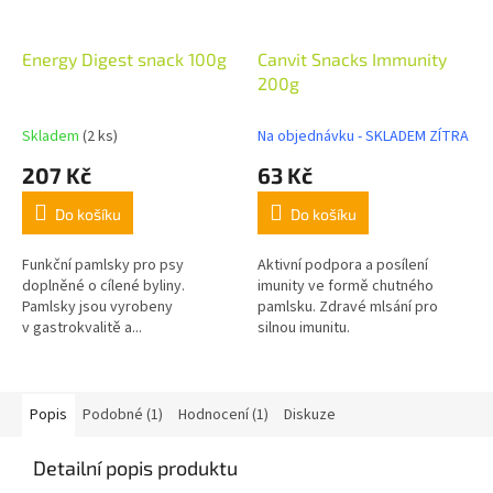
Energy Digest snack 100g
Canvit Snacks Immunity
200g
Skladem
(2 ks)
Na objednávku - SKLADEM ZÍTRA
207 Kč
63 Kč
Do košíku
Do košíku
Funkční pamlsky pro psy
Aktivní podpora a posílení
doplněné o cílené byliny.
imunity ve formě chutného
Pamlsky jsou vyrobeny
pamlsku. Zdravé mlsání pro
v gastrokvalitě a...
silnou imunitu.
Popis
Podobné (1)
Hodnocení (1)
Diskuze
Detailní popis produktu