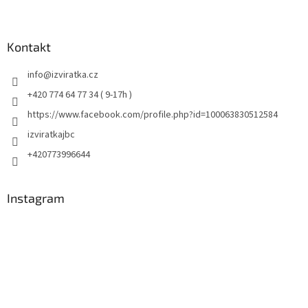
Kontakt
info
@
izviratka.cz
+420 774 64 77 34 ( 9-17h )
https://www.facebook.com/profile.php?id=100063830512584
izviratkajbc
+420773996644
Instagram