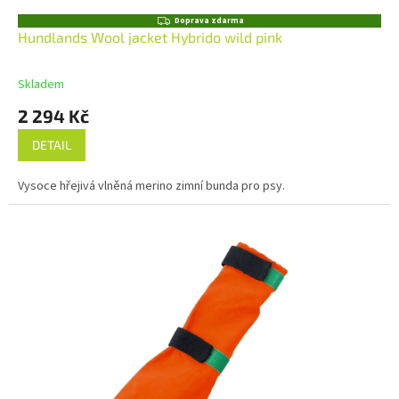
Z
Doprava zdarma
D
Hundlands Wool jacket Hybrido wild pink
A
R
M
Skladem
A
2 294 Kč
DETAIL
Vysoce hřejivá vlněná merino zimní bunda pro psy.