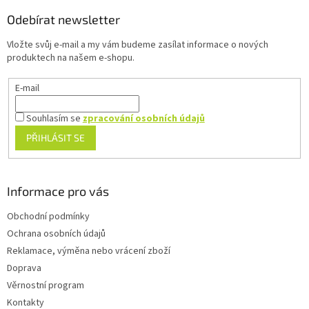
p
a
Odebírat newsletter
t
Vložte svůj e-mail a my vám budeme zasílat informace o nových
í
produktech na našem e-shopu.
E-mail
Souhlasím se
zpracování osobních údajů
PŘIHLÁSIT SE
Informace pro vás
Obchodní podmínky
Ochrana osobních údajů
Reklamace, výměna nebo vrácení zboží
Doprava
Věrnostní program
Kontakty