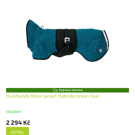
Z
Doprava zdarma
D
Hundlands Wool jacket Hybrido ocean teal
A
R
M
Skladem
A
2 294 Kč
DETAIL