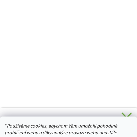
CHCETE SLEVU 5 % na Váš první nákup?
"
Používáme cookies, abychom Vám umožnili pohodlné
Stačí se přihlásit k odběru novinek z našeho obchodu a je
HURTTA-COLLECTION.CZ
Vaše :)
prohlížení webu a díky analýze provozu webu neustále