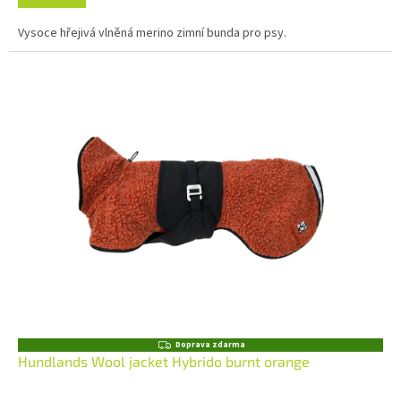
Vysoce hřejivá vlněná merino zimní bunda pro psy.
Z
Doprava zdarma
D
Hundlands Wool jacket Hybrido burnt orange
A
R
M