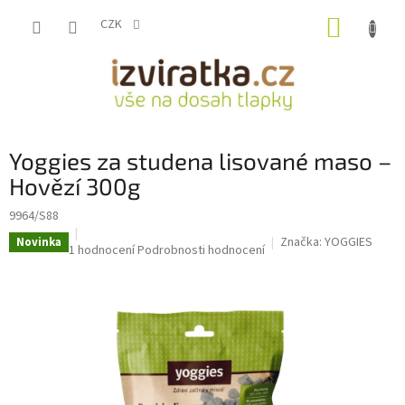
Přejít
NÁKUP
na
CZK
obsah
KOŠÍK
Yoggies za studena lisované maso –
Hovězí 300g
9964/S88
Značka:
YOGGIES
Novinka
Průměrné
1 hodnocení
Podrobnosti hodnocení
hodnocení
produktu
je
1,0
z
5
hvězdiček.