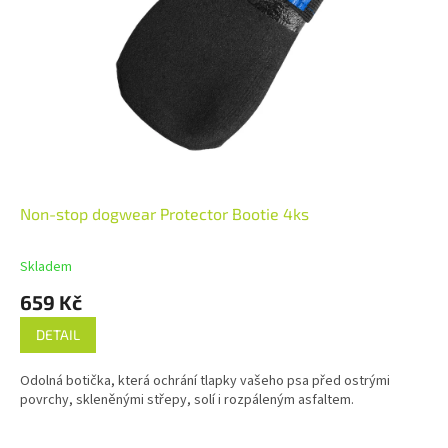
Non-stop dogwear Protector Bootie 4ks
Skladem
659 Kč
DETAIL
Odolná botička, která ochrání tlapky vašeho psa před ostrými
povrchy, skleněnými střepy, solí i rozpáleným asfaltem.