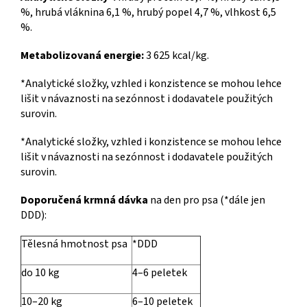
%, hrubá vláknina 6,1 %, hrubý popel 4,7 %, vlhkost 6,5
%.
Metabolizovaná energie:
3 625 kcal/kg.
*Analytické složky, vzhled i konzistence se mohou lehce
lišit v návaznosti na sezónnost i dodavatele použitých
surovin.
*Analytické složky, vzhled i konzistence se mohou lehce
lišit v návaznosti na sezónnost i dodavatele použitých
surovin.
Doporučená krmná dávka
na den pro psa (*dále jen
DDD):
Tělesná hmotnost psa
*DDD
do 10 kg
4–6 peletek
10–20 kg
6–10 peletek