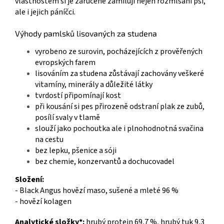
vlastnostem si je zaručeně zamilují nejen rozmlsaní psi,
ale i jejich páníčci.
Výhody pamlsků lisovaných za studena
vyrobeno ze surovin, pocházejících z prověřených
evropských farem
lisováním za studena zůstávají zachovány veškeré
vitamíny, minerály a důležité látky
tvrdostí připomínají kost
při kousání si pes přirozeně odstraní plak ze zubů,
posílí svaly v tlamě
slouží jako pochoutka ale i plnohodnotná svačina
na cestu
bez lepku, pšenice a sóji
bez chemie, konzervantů a dochucovadel
Složení:
- Black Angus hovězí maso, sušené a mleté 96 %
- hovězí kolagen
Analytické složky*:
hrubý protein 69,7 %, hrubý tuk 9,3