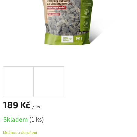
189 Kč
/ ks
Měrná
Skladem
(1 ks)
cena:
Možnosti doručení