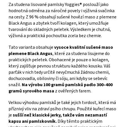
Za studena lisované pamlsky Yoggies® poslouží jako
hodnotná odměna za náročné povely i výživná svačinka
na cesty. Z 96 % obsahují sušené hovězí maso z plemene
Black Angus a zbytek tvoří kolagen, který umožňuje
tvarování do skladných peletek. Výsledkem je chutná,
výživná a praktická pochoutka zcela bez chemie.
Tato varianta obsahuje
vysoce kvalitní sušené maso
plemene Black Angus
, které za studena lisujeme do
praktických peletek. Obohacené je pouze o kolagen,
který zajišťuje pevnou strukturu každého kousku. Váš
parťák v nich tedy určitě nevyčmuchá žádnou chemii,
dochucovadla, obiloviny či sóju, ani kdyby se sebevíc
snažil.
Na výrobu 100 gramů pamlsků padlo 300–400
gramů syrového masa
z ověřených farem.
Velkou výhodou pamlsků je také jejich tvrdost, která má
příznivý vliv na zdraví psího chrupu. Použité kuřecí maso
je
sušší než klasické jerky, takže vám nezamastí
kapsu ani pamlskovník.
Díky těmto praktickým