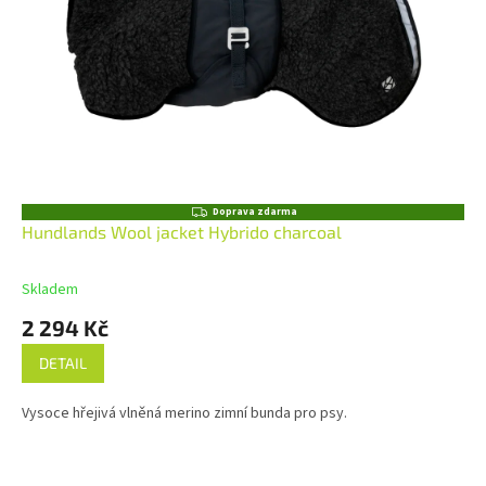
Z
Doprava zdarma
D
Hundlands Wool jacket Hybrido charcoal
A
R
M
Skladem
A
2 294 Kč
DETAIL
Vysoce hřejivá vlněná merino zimní bunda pro psy.
Z
á