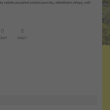
pky vašeho psa před ostrými povrchy, skleněnými střepy, solí i
LÍDAT
SDÍLET