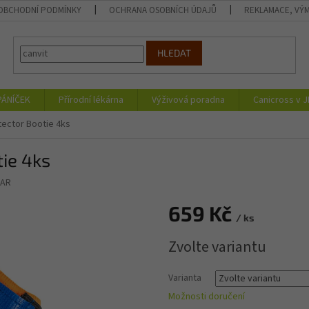
OBCHODNÍ PODMÍNKY
OCHRANA OSOBNÍCH ÚDAJŮ
REKLAMACE, VÝM
HLEDAT
PÁNÍČEK
Přírodní lékárna
Výživová poradna
Canicross v 
ector Bootie 4ks
ie 4ks
AR
659 Kč
/ ks
Měrná
Zvolte variantu
cena:
Varianta
Možnosti doručení