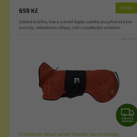
DETAIL
659 Kč
Odolná botička, která ochrání tlapky vašeho psa před ostrými
povrchy, skleněnými střepy, solí i rozpáleným asfaltem.
Kód:
10309/
Doprava
zdarma
Hundlands Wool jacket Hybrido burnt orange