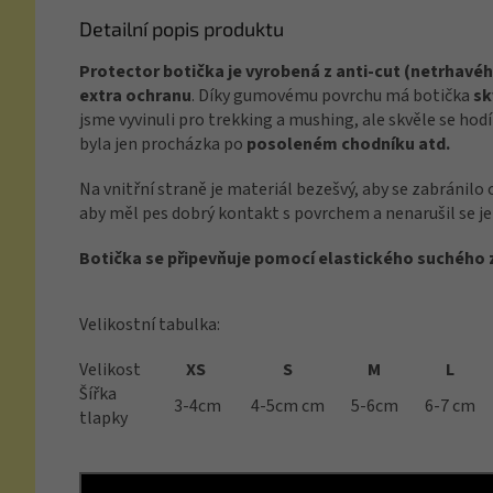
Detailní popis produktu
Protector botička je vyrobená z anti-cut (netrhavé
extra ochranu
. Díky gumovému povrchu má botička
sk
jsme vyvinuli pro trekking a mushing, ale skvěle se hodí 
byla jen procházka po
posoleném chodníku atd.
Na vnitřní straně je materiál bezešvý, aby se zabránilo
aby měl pes dobrý kontakt s povrchem a nenarušil se j
Botička se připevňuje pomocí elastického suchého z
Velikostní tabulka:
Velikost
XS
S
M
L
Šířka
3-4cm
4-5cm cm
5-6cm
6-7 cm
tlapky