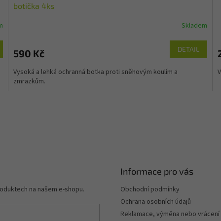
A
botička 4ks
R
m
Skladem
M
DETAIL
590 Kč
A
Vysoká a lehká ochranná botka proti sněhovým koulím a
V
zmrazkům.
Informace pro vás
produktech na našem e-shopu.
Obchodní podmínky
Ochrana osobních údajů
Reklamace, výměna nebo vrácení