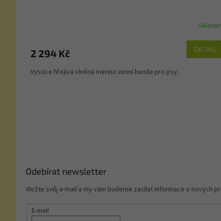
Sklade
DETAIL
2 294 Kč
Vysoce hřejivá vlněná merino zimní bunda pro psy.
Z
á
p
a
t
í
Odebírat newsletter
Vložte svůj e-mail a my vám budeme zasílat informace o nových 
E-mail