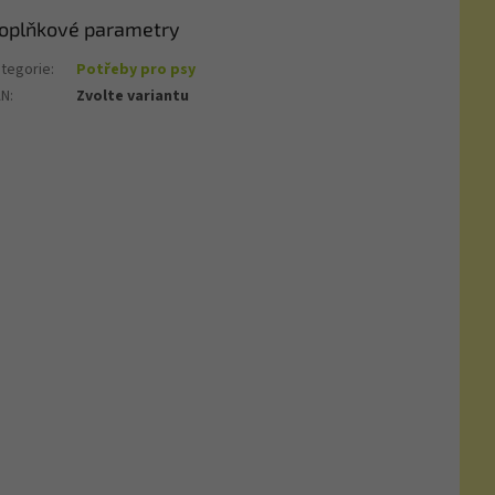
oplňkové parametry
tegorie
:
Potřeby pro psy
AN
:
Zvolte variantu