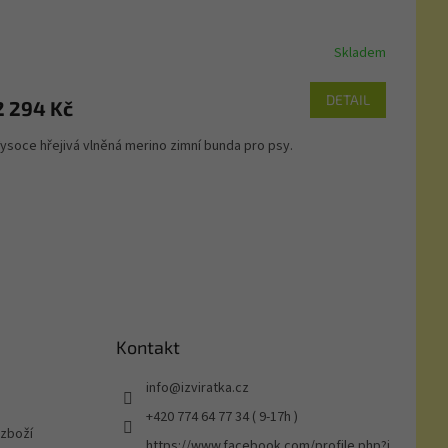
A
R
Skladem
M
DETAIL
2 294 Kč
A
ysoce hřejivá vlněná merino zimní bunda pro psy.
Kontakt
info
@
izviratka.cz
+420 774 64 77 34 ( 9-17h )
 zboží
https://www.facebook.com/profile.php?i