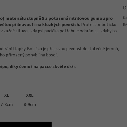
D
Ka
ho) materiálu stupně 5 a potažená nitrilovou gumou pro
vělou přilnavost i na kluzkých površích.
Protector botičku
E
v každé situaci, kdy psí pacička potřebuje ochránit, i kdyby to
 odírání tlapky. Botička je přes svou pevnost dostatečně jemná,
eho přirozený pohyb "na boso".
ipu, díky čemuž na pacce skvěle drží.
XL
XXL
7-8cm
8-9cm