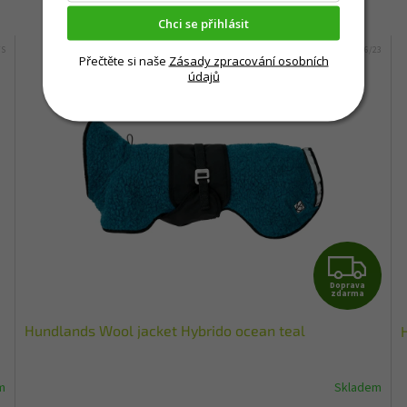
Mohlo by Vás zajímat
Chci se přihlásit
/S
Kód:
9816/23
Přečtěte si naše
Zásady zpracování osobních
údajů
Z
Doprava
D
zdarma
Hundlands Wool jacket Hybrido ocean teal
A
R
m
Skladem