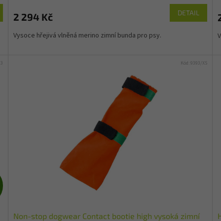
M
DETAIL
2 294 Kč
A
Vysoce hřejivá vlněná merino zimní bunda pro psy.
V
23
Kód:
9393/XS
Z
D
Non-stop dogwear Contact bootie high vysoká zimní