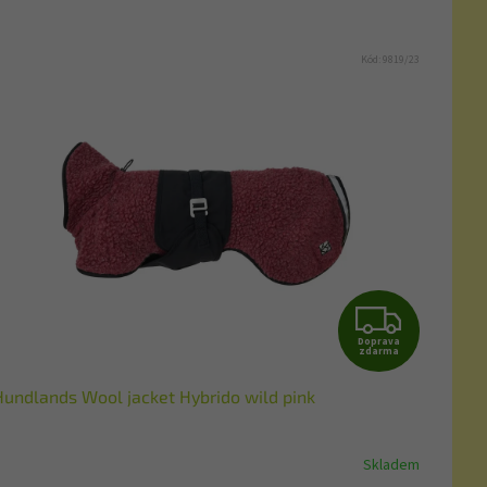
Kód:
9819/23
Z
Doprava
D
zdarma
Hundlands Wool jacket Hybrido wild pink
A
R
Skladem