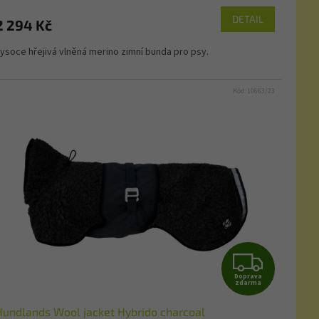
M
DETAIL
2 294 Kč
A
ysoce hřejivá vlněná merino zimní bunda pro psy.
Kód:
10663/23
Z
Doprava
D
zdarma
Hundlands Wool jacket Hybrido charcoal