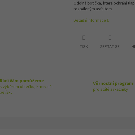
Odolná botička, která ochrání tla
rozpáleným asfaltem.
Detailní informace
TISK
ZEPTAT SE
H
Rádi Vám pomůžeme
Věrnostní program
s výběrem oblečku, krmiva či
pro stálé zákazníky
pelíšku