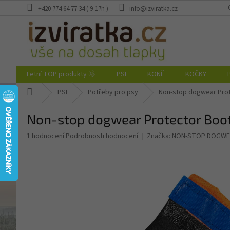
Přejít
+420 774 64 77 34 ( 9-17h )
info@izviratka.cz
na
obsah
Letní TOP produkty 🌞
PSI
KONĚ
KOČKY
Domů
PSI
Potřeby pro psy
Non-stop dogwear Prot
Non-stop dogwear Protector Boot
Průměrné
1 hodnocení
Podrobnosti hodnocení
Značka:
NON-STOP DOGWE
hodnocení
produktu
je
5,0
z
5
hvězdiček.