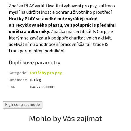
Značka PLAY vyrábí kvalitní vybavení pro psy, zatímco
myslí na udržitelnost a ochranu životního prostředí.
Hračky PLAY se z velké míře vyrábějí ručně
a z recyklovaného plastu, ve spolupráci s předními
umělci a odborníky
. Značka má certifikát B Corp, se
kterým se zavázala k podpoře charitativních aktivit,
adekvátnímu ohodnocení pracovníkůa fair trade &
transparentnímu podnikání.
Doplňkové parametry
Kategorie
:
Potřeby pro psy
Hmotnost
:
0.1 kg
EAN
:
840279500883
High-contrast mode
Mohlo by Vás zajímat