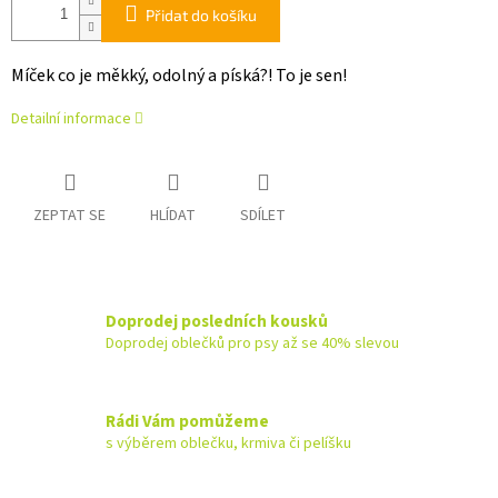
Přidat do košíku
Míček co je měkký, odolný a píská?! To je sen!
Detailní informace
ZEPTAT SE
HLÍDAT
SDÍLET
Doprodej posledních kousků
Doprodej oblečků pro psy až se 40% slevou
Rádi Vám pomůžeme
s výběrem oblečku, krmiva či pelíšku