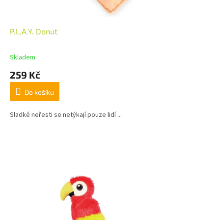
P.L.A.Y. Donut
Skladem
259 Kč
Do košíku
Sladké neřesti se netýkají pouze lidí ...