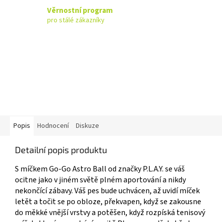
Věrnostní program
pro stálé zákazníky
Popis
Hodnocení
Diskuze
Detailní popis produktu
S míčkem Go-Go Astro Ball od značky P.L.A.Y. se váš
ocitne jako v jiném světě plném aportování a nikdy
nekončící zábavy. Váš pes bude uchvácen, až uvidí míček
letět a točit se po obloze, překvapen, když se zakousne
do měkké vnější vrstvy a potěšen, když rozpíská tenisový