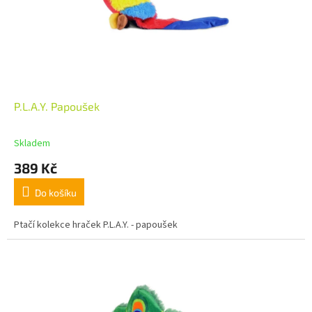
P.L.A.Y. Papoušek
Skladem
389 Kč
Do košíku
Ptačí kolekce hraček P.L.A.Y. - papoušek