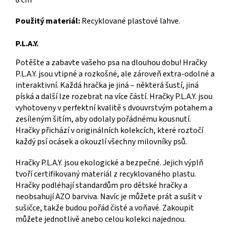
8 cm
Použitý materiál:
Recyklované plastové lahve.
P.L.A.Y.
Potěšte a zabavte vašeho psa na dlouhou dobu! Hračky
P.L.A.Y. jsou vtipné a rozkošné, ale zároveň extra-odolné a
interaktivní. Každá hračka je jiná – některá šustí, jiná
píská a další lze rozebrat na více částí. Hračky P.L.A.Y. jsou
vyhotoveny v perfektní kvalitě s dvouvrstvým potahem a
zesíleným šitím, aby odolaly pořádnému kousnutí.
Hračky přichází v originálních kolekcích, které roztočí
každý psí ocásek a okouzlí všechny milovníky psů.
Hračky P.L.A.Y. jsou ekologické a bezpečné. Jejich výplň
tvoří certifikovaný materiál z recyklovaného plastu.
Hračky podléhají standardům pro dětské hračky a
neobsahují AZO barviva. Navíc je můžete prát a sušit v
sušičce, takže budou pořád čisté a voňavé. Zakoupit
můžete jednotlivě anebo celou kolekci najednou.