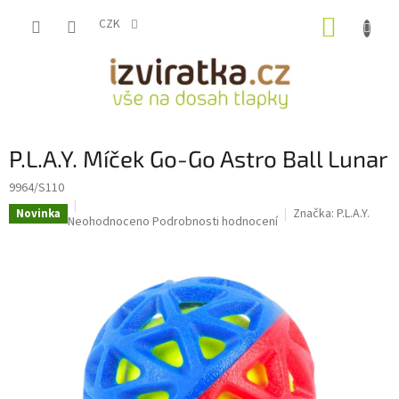
Přejít
NÁKUP
na
CZK
obsah
KOŠÍK
P.L.A.Y. Míček Go-Go Astro Ball Lunar
9964/S110
Značka:
P.L.A.Y.
Novinka
Průměrné
Neohodnoceno
Podrobnosti hodnocení
hodnocení
produktu
je
0,0
z
5
hvězdiček.