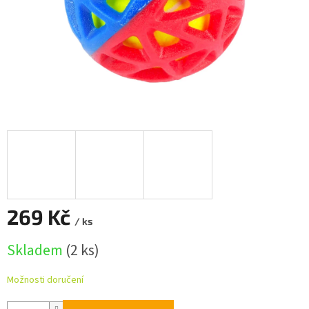
269 Kč
/ ks
Měrná
Skladem
(2 ks)
cena:
Možnosti doručení