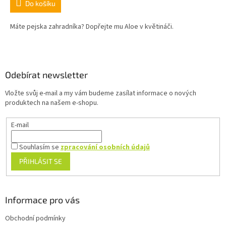
Do košíku
Máte pejska zahradníka? Dopřejte mu Aloe v květináči.
Z
á
p
a
Odebírat newsletter
t
Vložte svůj e-mail a my vám budeme zasílat informace o nových
í
produktech na našem e-shopu.
E-mail
Souhlasím se
zpracování osobních údajů
PŘIHLÁSIT SE
Informace pro vás
Obchodní podmínky