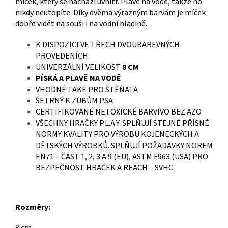
míček, který se nachází uvnitř. Plave na vodě, takže ho
nikdy neutopíte. Díky dvěma výrazným barvám je míček
dobře vidět na souši i na vodní hladině.
K DISPOZICI VE TŘECH DVOUBAREVNÝCH
PROVEDENÍCH
UNIVERZÁLNÍ VELIKOST
8 CM
PÍSKÁ A PLAVĚ NA VODĚ
VHODNÉ TAKÉ PRO ŠTĚŇATA
ŠETRNÝ K ZUBŮM PSA
CERTIFIKOVANÉ NETOXICKÉ BARVIVO BEZ AZO
VŠECHNY HRAČKY P.L.A.Y. SPLŇUJÍ STEJNÉ PŘÍSNÉ
NORMY KVALITY PRO VÝROBU KOJENECKÝCH A
DĚTSKÝCH VÝROBKŮ. SPLŇUJÍ POŽADAVKY NOREM
EN71 – ČÁST 1, 2, 3 A 9 (EU), ASTM F963 (USA) PRO
BEZPEČNOST HRAČEK A REACH – SVHC
Rozměry: