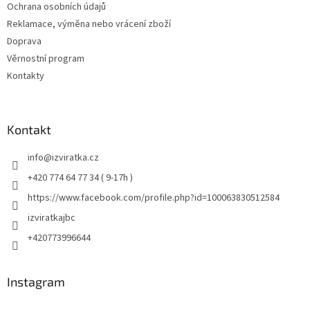
Ochrana osobních údajů
Reklamace, výměna nebo vrácení zboží
Doprava
Věrnostní program
Kontakty
Kontakt
info
@
izviratka.cz
+420 774 64 77 34 ( 9-17h )
https://www.facebook.com/profile.php?id=100063830512584
izviratkajbc
+420773996644
Instagram