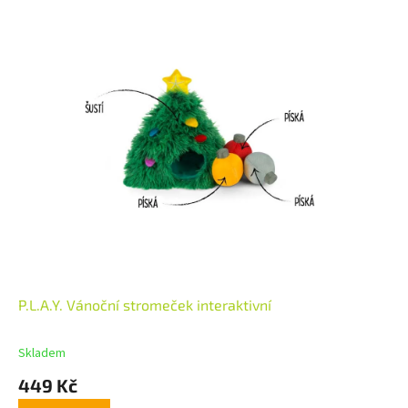
P.L.A.Y. Vánoční stromeček interaktivní
Skladem
449 Kč