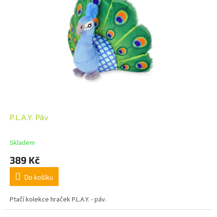
P.L.A.Y. Páv
Skladem
389 Kč
Do košíku
Ptačí kolekce hraček P.L.A.Y. - páv.