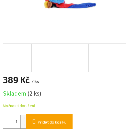
389 Kč
/ ks
Měrná
Skladem
(2 ks)
cena:
Možnosti doručení
Přidat do košíku