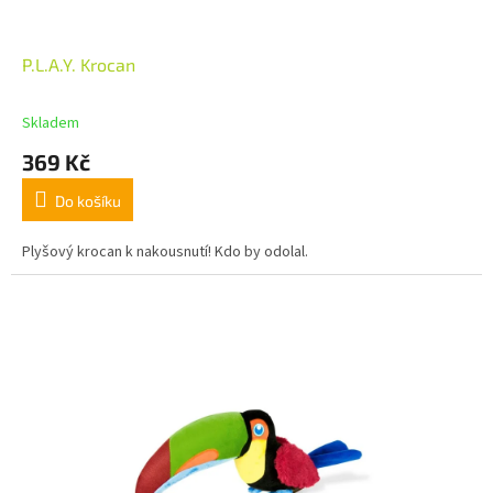
P.L.A.Y. Krocan
Skladem
369 Kč
Do košíku
Plyšový krocan k nakousnutí! Kdo by odolal.