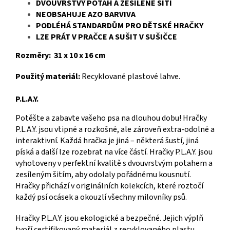
DVOUVRSTVÝ POTAH A ZESÍLENÉ ŠITÍ
NEOBSAHUJE AZO BARVIVA
PODLÉHÁ STANDARDŮM PRO DĚTSKÉ HRAČKY
LZE PRÁT V PRAČCE A SUŠIT V SUŠIČCE
Rozm
ěry:
31 x 10 x 16 cm
Použitý materiál:
Recyklované plastové lahve.
P.L.A.Y.
Potěšte a zabavte vašeho psa na dlouhou dobu! Hračky
P.L.A.Y. jsou vtipné a rozkošné, ale zároveň extra-odolné a
interaktivní. Každá hračka je jiná – některá šustí, jiná
píská a další lze rozebrat na více částí. Hračky P.L.A.Y. jsou
vyhotoveny v perfektní kvalitě s dvouvrstvým potahem a
zesíleným šitím, aby odolaly pořádnému kousnutí.
Hračky přichází v originálních kolekcích, které roztočí
každý psí ocásek a okouzlí všechny milovníky psů.
Hračky P.L.A.Y. jsou ekologické a bezpečné. Jejich výplň
tvoří certifikovaný materiál z recyklovaného plastu.