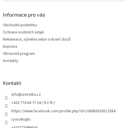
Informace pro vás
Obchodní podmínky
Ochrana osobních údajů
Reklamace, výměna nebo vrácení zboží
Doprava
Věrnostní program
Kontakty
Kontakt
info
@
izviratka.cz
+420 774 64 77 34 ( 9-17h )
https://www.facebook.com/profile.php?id=100063830512584
izviratkajbc
+420773996644