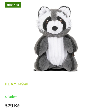
Novinka
P.L.A.Y. Mýval
Skladem
379 Kč