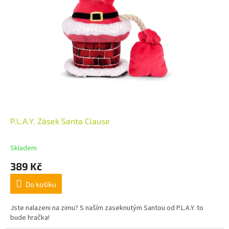
P.L.A.Y. Zásek Santa Clause
Skladem
389 Kč
Do košíku
Jste nalazeni na zimu? S naším zaseknutým Santou od P.L.A.Y. to
bude hračka!