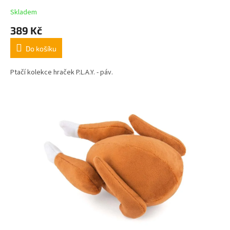
Skladem
389 Kč
Do košíku
Ptačí kolekce hraček P.L.A.Y. - páv.