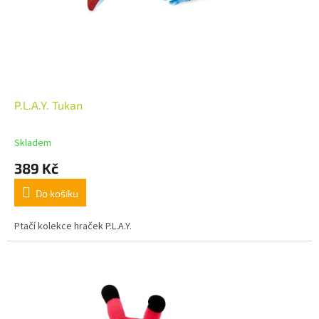
P.L.A.Y. Tukan
Skladem
389 Kč
Do košíku
Ptačí kolekce hraček P.L.A.Y.