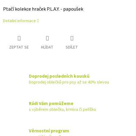
Ptačí kolekce hraček P.L.A.Y. - papoušek
Detailní informace
ZEPTAT SE
HLÍDAT
SDÍLET
Doprodej posledních kousků
Doprodej oblečků pro psy až se 40% slevou
Rádi Vám pomůžeme
s výběrem oblečku, krmiva či pelíšku
Věrnostní program