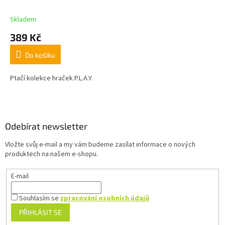
Skladem
389 Kč
Do košíku
Ptačí kolekce hraček P.L.A.Y.
Z
á
p
a
Odebírat newsletter
t
Vložte svůj e-mail a my vám budeme zasílat informace o nových
í
produktech na našem e-shopu.
E-mail
Souhlasím se
zpracování osobních údajů
PŘIHLÁSIT SE