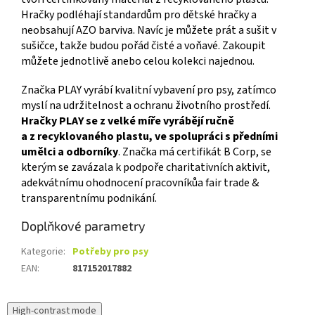
Hračky podléhají standardům pro dětské hračky a
neobsahují AZO barviva. Navíc je můžete prát a sušit v
sušičce, takže budou pořád čisté a voňavé. Zakoupit
můžete jednotlivě anebo celou kolekci najednou.
Značka PLAY vyrábí kvalitní vybavení pro psy, zatímco
myslí na udržitelnost a ochranu životního prostředí.
Hračky PLAY se z velké míře vyrábějí ručně
a z recyklovaného plastu, ve spolupráci s předními
umělci a odborníky
. Značka má certifikát B Corp, se
kterým se zavázala k podpoře charitativních aktivit,
adekvátnímu ohodnocení pracovníkůa fair trade &
transparentnímu podnikání.
Doplňkové parametry
Kategorie
:
Potřeby pro psy
EAN
:
817152017882
High-contrast mode