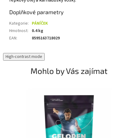
Doplňkové parametry
Kategorie
:
PÁNÍČEK
Hmotnost
:
0.4 kg
EAN
:
8595163718029
High-contrast mode
Mohlo by Vás zajímat