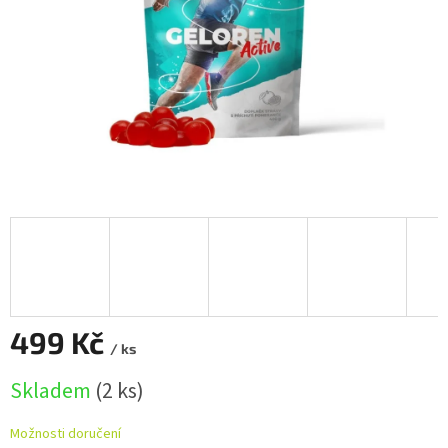
499 Kč
/ ks
Měrná
Skladem
(2 ks)
cena:
Možnosti doručení