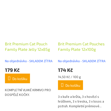
Brit Premium Cat Pouch
Brit Premium Cat Pouches
Family Plate Jelly 12x85g
Family Plate 12x100g
Na objednávku - SKLADEM ZÍTRA
Na objednávku - SKLADEM ZÍTRA
179 Kč
174 Kč
Měrná
14,50 Kč / 100 g
Do košíku
cena:
Do košíku
KOMPLETNÍ VLHKÉ KRMIVO PRO
DOSPĚLÉ KOČKY.
3 x kuře a krůta, 3 x hovězí s
hráškem, 3 x treska, 3 x losos a
pstruh. Kompletní prémiové...