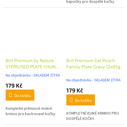
kapsičky pro dospělé kočky.
Brit Premium by Nature
Brit Premium Cat Pouch
STERILISED PLATE CHUNKS
Family Plate Gravy 12x85g
12x100g
Na objednávku - SKLADEM ZÍTRA
Průměrné
Na objednávku - SKLADEM ZÍTRA
hodnocení
179 Kč
produktu
179 Kč
je
Do košíku
5,0
Do košíku
z
5
Kompletní prémiové mokré
KOMPLETNÍ VLHKÉ KRMIVO PRO
hvězdiček.
krmivo pro kastrované kočky.
DOSPĚLÉ KOČKY.