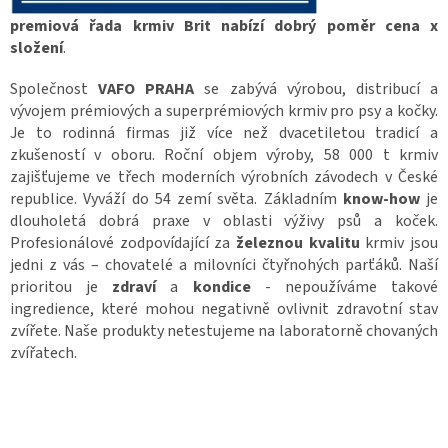
premiová řada krmiv Brit nabízí dobrý poměr cena x
složení
.
Společnost
VAFO PRAHA
se zabývá výrobou, distribucí a
vývojem prémiových a superprémiových krmiv pro psy a kočky.
Je to rodinná firmas již více než dvacetiletou tradicí a
zkušeností v oboru. Roční objem výroby, 58 000 t krmiv
zajišťujeme ve třech moderních výrobních závodech v České
republice. Vyváží do 54 zemí světa. Základním
know-how
je
dlouholetá dobrá praxe v oblasti výživy psů a koček.
Profesionálové zodpovídající za
železnou kvalitu
krmiv jsou
jedni z vás – chovatelé a milovníci čtyřnohých parťáků. Naší
prioritou je
zdraví
a
kondice
- nepoužíváme takové
ingredience, které mohou negativně ovlivnit zdravotní stav
zvířete. Naše produkty netestujeme na laboratorně chovaných
zvířatech.