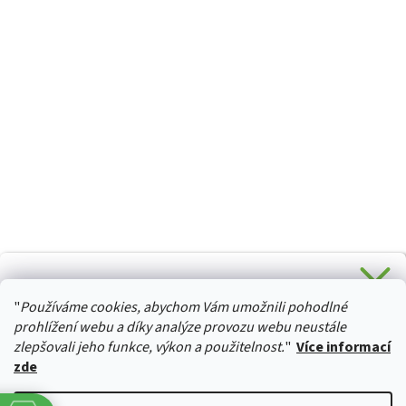
CHCETE SLEVU 5 % na Váš první nákup?
"
Používáme cookies, abychom Vám umožnili pohodlné
Stačí se přihlásit k odběru novinek z našeho obchodu a je
HURTTA-COLLECTION.CZ
Vaše :)
prohlížení webu a díky analýze provozu webu neustále
zlepšovali jeho funkce, výkon a použitelnost.
"
Více informací
zde
Ano, chci se přihlásit
Vytvořil Shoptet