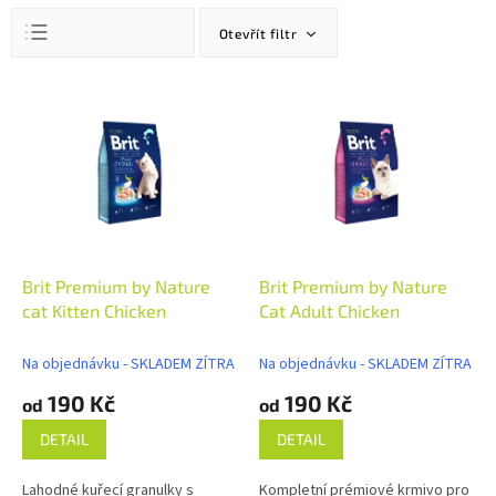
Ř
Otevřít filtr
a
z
Doporučujeme
e
V
n
ý
Nejlevnější
í
p
Nejdražší
p
i
r
s
Nejprodávanější
o
p
Abecedně
d
r
u
o
k
d
Brit Premium by Nature
Brit Premium by Nature
t
u
cat Kitten Chicken
Cat Adult Chicken
ů
k
t
Na objednávku - SKLADEM ZÍTRA
Na objednávku - SKLADEM ZÍTRA
ů
190 Kč
190 Kč
od
od
DETAIL
DETAIL
Lahodné kuřecí granulky s
Kompletní prémiové krmivo pro