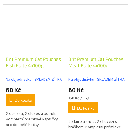
Brit Premium Cat Pouches
Brit Premium Cat Pouches
Fish Plate 4x100g
Meat Plate 4x100g
Na objednávku - SKLADEM ZÍTRA
Na objednávku - SKLADEM ZÍTRA
60 Kč
60 Kč
Měrná
150 Kč / 1 kg
Do košíku
cena:
Do košíku
2 x treska, 2 x losos a pstruh.
Kompletní prémiové kapsičky
2 x kuře a krůta, 2 x hovězí s
pro dospělé kočky.
hráškem. Kompletní prémiové