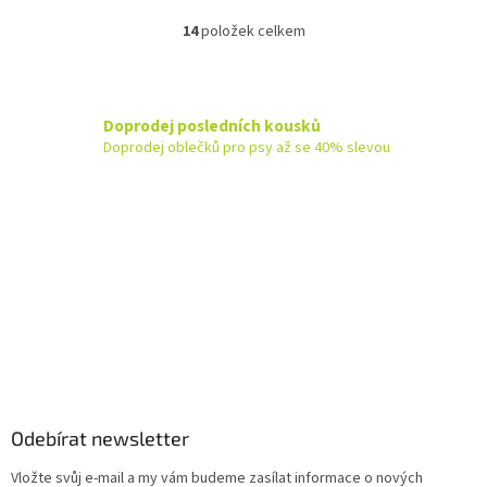
14
položek celkem
O
v
l
á
d
Doprodej posledních kousků
a
Doprodej oblečků pro psy až se 40% slevou
c
í
p
r
v
k
y
v
ý
p
Z
i
á
s
u
p
a
Odebírat newsletter
t
Vložte svůj e-mail a my vám budeme zasílat informace o nových