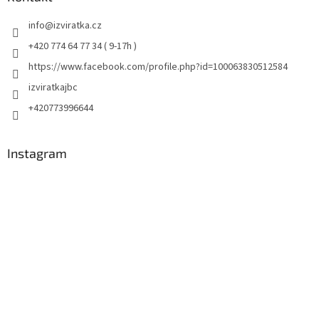
info
@
izviratka.cz
+420 774 64 77 34 ( 9-17h )
https://www.facebook.com/profile.php?id=100063830512584
izviratkajbc
+420773996644
Instagram