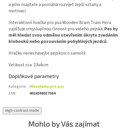
a jeho majitele a pomáhá rozvíjet lepší vztahy a
motivaci.
Interaktivní hračka pro psa Wooden Brain Train Hera
zajišťuje smysluplnou činnost pro vašeho pejska.
Pes by
měl hledat svou odměnu otevřením úkrytu zvedáním
klobouků nebo posouváním pohyblivých jezdců.
Hračku nenechávejte pejskovi o samotě.
Velikost cca 23x4cm.
Doplňkové parametry
Kategorie
:
Hlavolamy pro psy
EAN
:
4016598037584
High-contrast mode
Mohlo by Vás zajímat