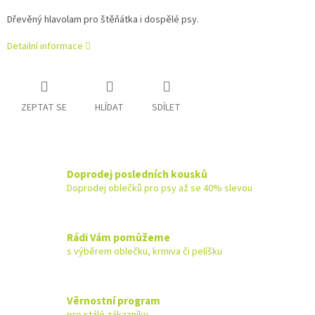
Dřevěný hlavolam pro štěňátka i dospělé psy.
Detailní informace
ZEPTAT SE
HLÍDAT
SDÍLET
Doprodej posledních kousků
Doprodej oblečků pro psy až se 40% slevou
Rádi Vám pomůžeme
s výběrem oblečku, krmiva či pelíšku
Věrnostní program
pro stálé zákazníky