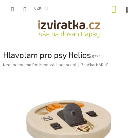
Přejít
NÁKUP
na
CZK
obsah
KOŠÍK
Hlavolam pro psy Helios
9774
Průměrné
Neohodnoceno
Podrobnosti hodnocení
Značka:
KARLIE
hodnocení
produktu
je
0,0
z
5
hvězdiček.