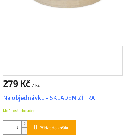
279 Kč
/ ks
Měrná
Na objednávku - SKLADEM ZÍTRA
cena:
Možnosti doručení
Přidat do košíku