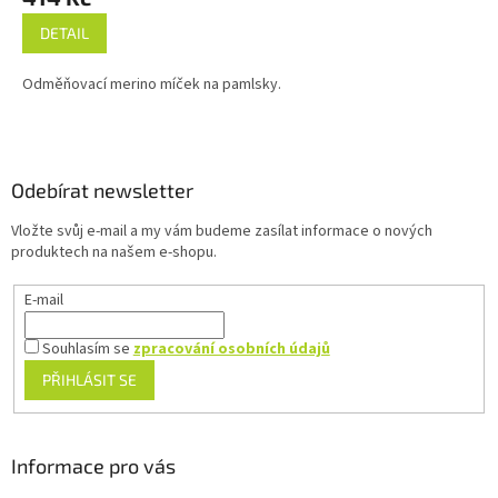
DETAIL
Odměňovací merino míček na pamlsky.
Z
á
p
a
Odebírat newsletter
t
Vložte svůj e-mail a my vám budeme zasílat informace o nových
í
produktech na našem e-shopu.
E-mail
Souhlasím se
zpracování osobních údajů
PŘIHLÁSIT SE
Informace pro vás