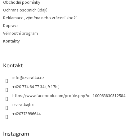
Obchodní podmínky
Ochrana osobních údajů
Reklamace, výměna nebo vrácení zboží
Doprava
Věrnostní program
Kontakty
Kontakt
info
@
izviratka.cz
+420 774 64 77 34 ( 9-17h )
https://www.facebook.com/profile.php?id=100063830512584
izviratkajbc
+420773996644
Instagram