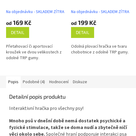
Na objednávku - SKLADEM ZÍTRA
Na objednávku - SKLADEM ZÍTRA
169 Kč
199 Kč
od
od
DETAIL
DETAIL
Přetahovací či aportovací
Odolná plovací hračka ve tvaru
kroužek ve dvou velikostech z
chobotnice z odolné TRP gumy.
odolné TRP gumy.
Popis
Podobné (4)
Hodnocení
Diskuze
Detailní popis produktu
Interaktivní hračka pro všechny psy!
Mnoho psů v dnešní době nemá dostatek psychické a
fyzické stimulace, takže se doma nudí a zbytečně ničí
věci okolo sebe.
Společné hraní podporuje interakci psa