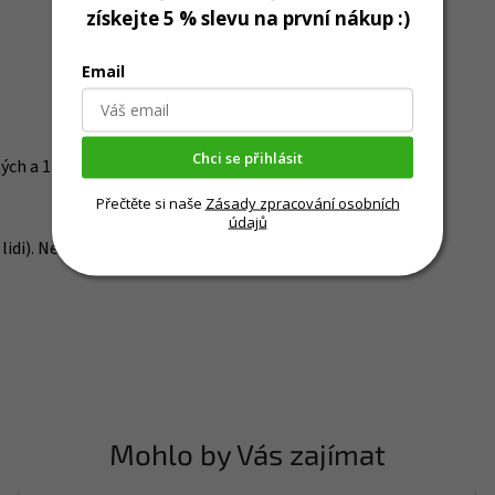
získejte 5 % slevu na první nákup :)
Email
Chci se přihlásit
tých a 1 náhodné barvy.
Přečtěte si naše
Zásady zpracování osobních
údajů
 lidi). Není to hračka, ale výcviková pomůcka. Takže ji psím
Mohlo by Vás zajímat