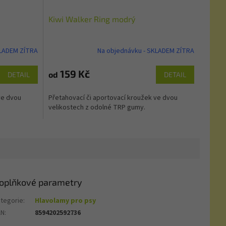
Kiwi Walker Ring modrý
KLADEM ZÍTRA
Na objednávku - SKLADEM ZÍTRA
159 Kč
od
DETAIL
DETAIL
ve dvou
Přetahovací či aportovací kroužek ve dvou
velikostech z odolné TRP gumy.
oplňkové parametry
tegorie
:
Hlavolamy pro psy
AN
:
8594202592736