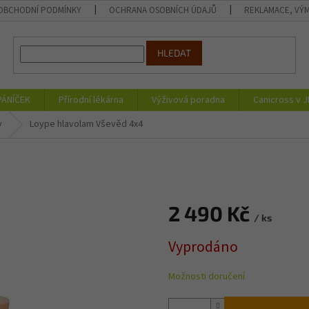
OBCHODNÍ PODMÍNKY
OCHRANA OSOBNÍCH ÚDAJŮ
REKLAMACE, VÝM
HLEDAT
PÁNÍČEK
Přírodní lékárna
Výživová poradna
Canicross v 
y
Loype hlavolam Vševěd 4x4
2 490 Kč
/ ks
Měrná
Vyprodáno
cena:
Možnosti doručení