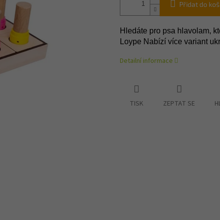
Přidat do koš
Hledáte pro psa hlavolam, kt
Loype Nabízí více variant u
Detailní informace
TISK
ZEPTAT SE
H