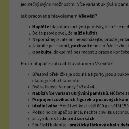
jedinečný svými možnostmi. Více variant ukrývání paml
Jak pracovat s hlavolamem
Vševěd
?
Naplňte
hlavolam suchými pamlsky, které se nedr
Dejte psovi povel, že
může luštit
.
Nepomáhejte, ale ani neodcházejte, prostě jen
b
Jakmile pes skončí,
pochvalte
ho a můžete zkusit
Opakujte
, dokud má pes radost z práce a končete
Proč chlupáče zabavit hlavolamem Vševěd?
Březová překližka je odolná a figurky jsou z buko
ekologického filamentu.
Dvě velikosti. Varianty 3×3 a 4×4.
Nabízí více variant ukrývání pamlsků
. Můžete z
Propojení zdvihacích figurek a posuvných ka
Ideální váha
. Menší velikost váží 800 g a větší 15
Pokud ho chlupáč oslintá, nechte chvilku uschno
Je vyroben s láskou
v Jizerkách
.
Součástí balení je i
praktický látkový obal s dv