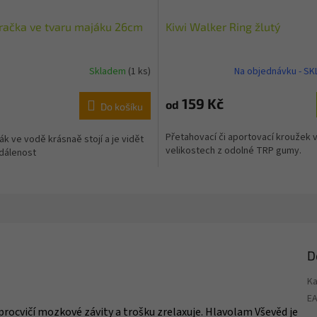
hračka ve tvaru majáku 26cm
Kiwi Walker Ring žlutý
Skladem
(1 ks)
Na objednávku - S
159 Kč
od
Do košíku
Přetahovací či aportovací kroužek 
ák ve vodě krásnaě stojí a je vidět
velikostech z odolné TRP gumy.
zdálenost
D
Ka
E
 procvičí mozkové závity a trošku zrelaxuje. Hlavolam Vševěd je