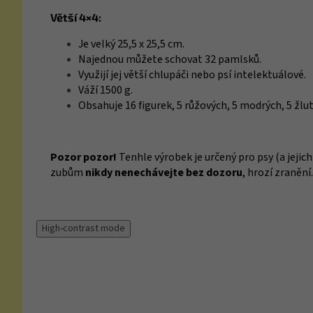
Větší 4×4:
Je velký 25,5 x 25,5 cm.
Najednou můžete schovat 32 pamlsků.
Využijí jej větší chlupáči nebo psí intelektuálové.
Váží 1500 g.
Obsahuje 16 figurek, 5 růžových, 5 modrých, 5 žlu
Pozor pozor!
Tenhle výrobek je určený pro psy (a jejich
zubům
nikdy nenechávejte bez dozoru
, hrozí zranění.
High-contrast mode