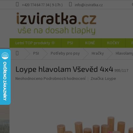
Přejít
+420 774 64 77 34 ( 9-17h )
info@izviratka.cz
na
obsah
Letní TOP produkty 🌞
PSI
KONĚ
KOČKY
Domů
PSI
Potřeby pro psy
Hračky
Hlavolam
Loype hlavolam Vševěd 4x4
995/117
Průměrné
Neohodnoceno
Podrobnosti hodnocení
Značka:
Loype
hodnocení
produktu
je
0,0
z
5
hvězdiček.