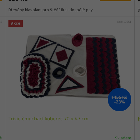
Dřevěný hlavolam pro štěňátka i dospělé psy.
D
75
Kód:
10651
Akce
1 155 Kč
-23%
Trixie čmuchací koberec 70 x 47 cm
é
Skladem