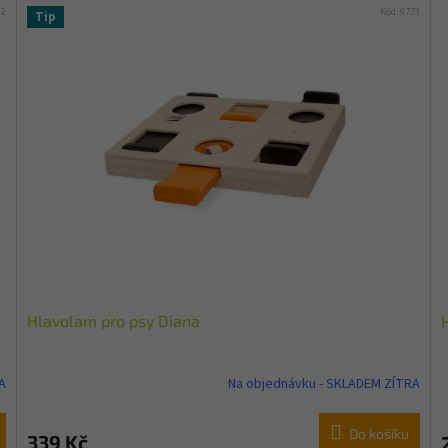
22
Kód:
9773
Tip
Hlavolam pro psy Diana
A
Na objednávku - SKLADEM ZÍTRA
Do košíku
339 Kč