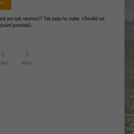
íku
erý jen tak neomrzí? Tak tady ho máte. Vševěd od
krývání pamlsků.
LÍDAT
SDÍLET