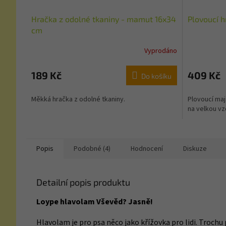
Hračka z odolné tkaniny - mamut 16x34
Plovoucí 
cm
Vyprodáno
189 Kč
409 Kč
Do košíku
Měkká hračka z odolné tkaniny.
Plovoucí maj
na velkou v
Popis
Podobné (4)
Hodnocení
Diskuze
Detailní popis produktu
Loype hlavolam Vševěd? Jasně!
Hlavolam je pro psa něco jako křížovka pro lidi. Trochu