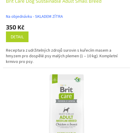
Brit Care Dog Sustainable Adult Small Breed
Na objednávku - SKLADEM ZÍTRA
350 Kč
DETAIL
Receptura z udržitelných zdrojů surovin s kuřecím masem a
hmyzem pro dospělé psy malých plemen (1 – 10 kg). Kompletní
krmivo pro psy.