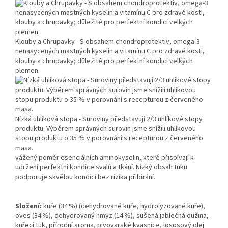
Klouby a Chrupavky - S obsahem chondroprotektiv, omega-3
nenasycených mastných kyselin a vitamínu C pro zdravé kosti,
klouby a chrupavky; důležité pro perfektní kondici velkých
plemen.
Nízká uhlíková stopa - Suroviny představují 2/3 uhlíkové stopy
produktu. Výběrem správných surovin jsme snížili uhlíkovou
stopu produktu o 35 % v porovnání s recepturou z červeného
masa.
vážený poměr esenciálních aminokyselin, které přispívají k
udržení perfektní kondice svalů a tkání. Nízký obsah tuku
podporuje skvělou kondici bez rizika přibírání.
Složení:
kuře (34 %) (dehydrované kuře, hydrolyzované kuře),
oves (34 %), dehydrovaný hmyz (14 %), sušená jablečná dužina,
kuřecí tuk, přírodní aroma, pivovarské kvasnice, lososový olej