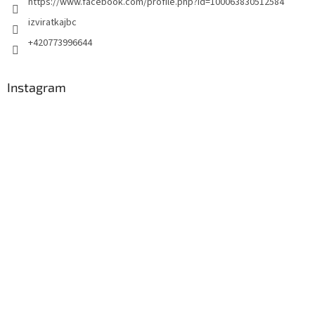
https://www.facebook.com/profile.php?id=100063830512584
izviratkajbc
+420773996644
Instagram