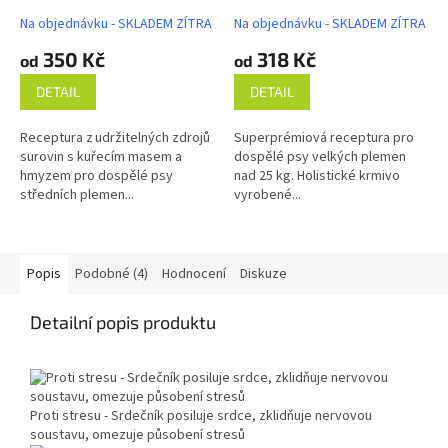
Na objednávku - SKLADEM ZÍTRA
Na objednávku - SKLADEM ZÍTRA
350 Kč
318 Kč
od
od
DETAIL
DETAIL
Receptura z udržitelných zdrojů
Superprémiová receptura pro
surovin s kuřecím masem a
dospělé psy velkých plemen
hmyzem pro dospělé psy
nad 25 kg. Holistické krmivo
středních plemen...
vyrobené...
Popis
Podobné (4)
Hodnocení
Diskuze
Detailní popis produktu
Proti stresu - Srdečník posiluje srdce, zklidňuje nervovou
soustavu, omezuje působení stresů