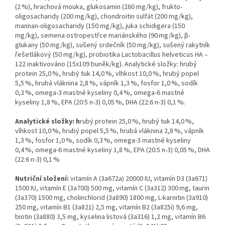
(2 %), hrachová mouka, glukosamin (260 mg/kg), frukto-
oligosacharidy (200 mg/kg), chondroitin sulfát (200 mg/kg),
mannan-oligosacharidy (150 mg/kg), juka schidigera (150
mg/kg), semena ostropestřce mariánského (90 mg/kg), β-
glukany (50 mg/kg), sušený srdečník (50 mg/kg), sušený rakytník
řešetlákový (50 mg/kg), probiotika Lactobacillus helveticus HA –
122 inaktivováno (15x109 buněk/kg). Analytické složky: hrubý
protein 25,0 %, hrubý tuk 14,0 %, vlhkost 10,0 %, hrubý popel
5,5 %, hrubá vláknina 2,8 %, vápník 1,3 %, fosfor 1,0 %, sodík
0,3 %, omega-3 mastné kyseliny 0,4 %, omega-6 mastné
kyseliny 1,8 %, EPA (20:5 n-3) 0,05 %, DHA (22:6 n-3) 0,1 %.
Analytické složky:
h
rubý protein 25,0 %, hrubý tuk 14,0 %,
vlhkost 10,0 %, hrubý popel 5,5 %, hrubá vláknina 2,8 %, vápník
1,3 %, fosfor 1,0 %, sodík 0,3 %, omega-3 mastné kyseliny
0,4 %, omega-6 mastné kyseliny 1,8 %, EPA (20:5 n-3) 0,05 %, DHA
(22:6 n-3) 0,1 %
Nutriční složení:
vitamín A (3a672a) 20000 IU, vitamín D3 (3a671)
1500 IU, vitamín E (3a700) 500 mg, vitamín C (3a312) 300 mg, taurin
(3a370) 1500 mg, cholinchlorid (3a890) 1800 mg, L-karnitin (3a910)
250 mg, vitamín B1 (3a821) 2,5 mg, vitamín B2 (3a825i) 9,6 mg,
biotin (3a880) 3,5 mg, kyselina listová (3a316) 1,2 mg, vitamín B6