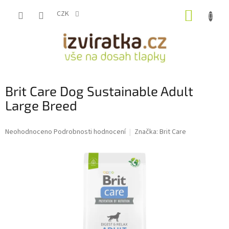
Přejít
NÁKUP
na
CZK
obsah
KOŠÍK
Brit Care Dog Sustainable Adult
Large Breed
Průměrné
Neohodnoceno
Podrobnosti hodnocení
Značka:
Brit Care
hodnocení
produktu
je
0,0
z
5
hvězdiček.