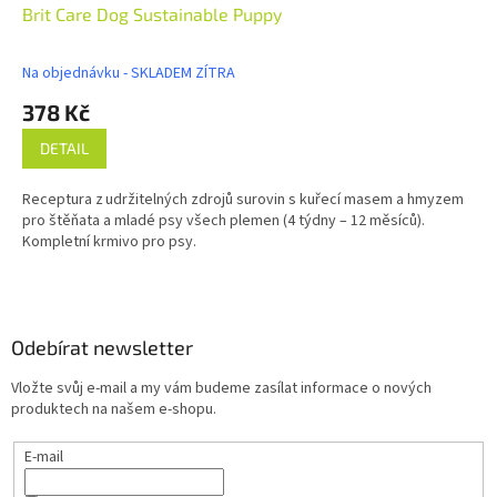
Brit Care Dog Sustainable Puppy
Na objednávku - SKLADEM ZÍTRA
378 Kč
DETAIL
Receptura z udržitelných zdrojů surovin s kuřecí masem a hmyzem
pro štěňata a mladé psy všech plemen (4 týdny – 12 měsíců).
Kompletní krmivo pro psy.
Z
á
p
a
Odebírat newsletter
t
Vložte svůj e-mail a my vám budeme zasílat informace o nových
í
produktech na našem e-shopu.
E-mail