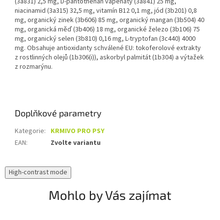
(3a831) 2,5 mg, D-pantothenan vápenatý (3a841) 25 mg,
niacinamid (3a315) 32,5 mg, vitamín B12 0,1 mg, jód (3b201) 0,8
mg, organický zinek (3b606) 85 mg, organický mangan (3b504) 40
mg, organická měď (3b406) 18 mg, organické železo (3b106) 75
mg, organický selen (3b810) 0,16 mg, L-tryptofan (3c440) 4000
mg. Obsahuje antioxidanty schválené EU: tokoferolové extrakty
z rostlinných olejů (1b306(i)), askorbyl palmitát (1b304) a výtažek
z rozmarýnu.
Doplňkové parametry
Kategorie
:
KRMIVO PRO PSY
EAN
:
Zvolte variantu
High-contrast mode
Mohlo by Vás zajímat