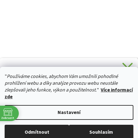
CHCETE SLEVU 5 % na Váš první nákup?
"
Používáme cookies, abychom Vám umožnili pohodlné
Stačí se přihlásit k odběru novinek z našeho obchodu a je
HURTTA-COLLECTION.CZ
Vaše :)
prohlížení webu a díky analýze provozu webu neustále
zlepšovali jeho funkce, výkon a použitelnost.
"
Více informací
zde
Ano, chci se přihlásit
Vytvořil Shoptet
Nastavení
Zásady zpracování osobních údajů
Zobrazit
Copyright 2026
izviratka.cz
. Všechna práva vyhrazena.
Upravit
Odmítnout
Souhlasím
nastavení cookies