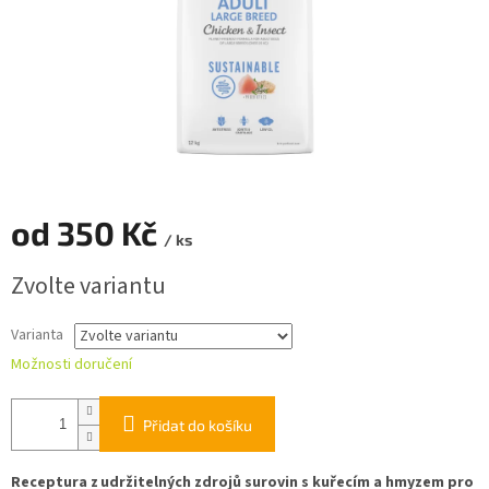
od
350 Kč
/ ks
Měrná
Zvolte variantu
cena:
Varianta
Možnosti doručení
Přidat do košíku
Receptura z udržitelných zdrojů surovin s kuřecím a hmyzem pro