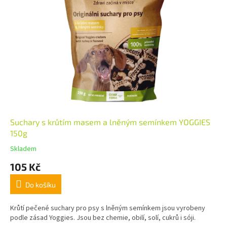
Suchary s krůtím masem a lněným semínkem YOGGIES
150g
Skladem
105 Kč
Do košíku
Krůtí pečené suchary pro psy s lněným semínkem jsou vyrobeny
podle zásad Yoggies. Jsou bez chemie, obilí, solí, cukrů i sóji.