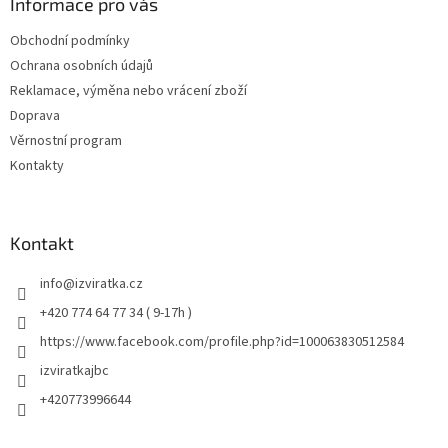
Informace pro vás
Obchodní podmínky
Ochrana osobních údajů
Reklamace, výměna nebo vrácení zboží
Doprava
Věrnostní program
Kontakty
Kontakt
info
@
izviratka.cz
+420 774 64 77 34 ( 9-17h )
https://www.facebook.com/profile.php?id=100063830512584
izviratkajbc
+420773996644