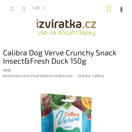
Přejít
NÁKUP
na
CZK
obsah
KOŠÍK
Calibra Dog Verve Crunchy Snack
Insect&Fresh Duck 150g
9948
Průměrné
Neohodnoceno
Podrobnosti hodnocení
Značka:
Calibra
hodnocení
produktu
je
0,0
z
5
hvězdiček.