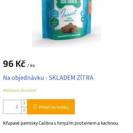
96 Kč
/ ks
Měrná
Na objednávku - SKLADEM ZÍTRA
cena:
Možnosti doručení
Přidat do košíku
Křupavé pamlsky Calibra s hmyzím proteinem a kachnou.