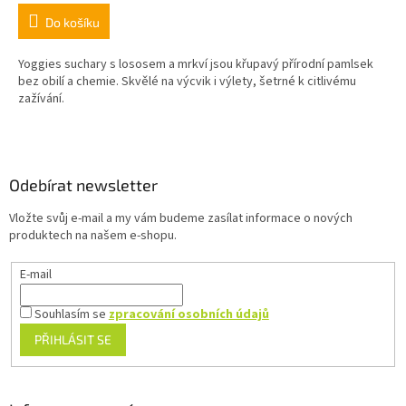
Do košíku
Yoggies suchary s lososem a mrkví jsou křupavý přírodní pamlsek
bez obilí a chemie. Skvělé na výcvik i výlety, šetrné k citlivému
zažívání.
Z
á
p
a
Odebírat newsletter
t
Vložte svůj e-mail a my vám budeme zasílat informace o nových
í
produktech na našem e-shopu.
E-mail
Souhlasím se
zpracování osobních údajů
PŘIHLÁSIT SE