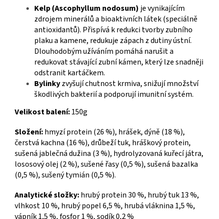
Kelp (Ascophyllum nodosum)
je vynikajícím
zdrojem minerálů a bioaktivních látek (speciálně
antioxidantů). Přispívá k redukci tvorby zubního
plaku a kamene, redukuje zápach z dutiny ústní.
Dlouhodobým užíváním pomáhá narušit a
redukovat stávající zubní kámen, který lze snadněji
odstranit kartáčkem.
Bylinky
zvyšují chutnost krmiva, snižují množství
škodlivých bakterií a podporují imunitní systém.
Velikost balení:
150g
Složení:
hmyzí protein (26 %), hrášek, dýně (18 %),
čerstvá kachna (16 %), drůbeží tuk, hráškový protein,
sušená jablečná dužina (3 %), hydrolyzovaná kuřecí játra,
lososový olej (2 %), sušené řasy (0,5 %), sušená bazalka
(0,5 %), sušený tymián (0,5 %).
Analytické složky:
hrubý protein 30 %, hrubý tuk 13 %,
vlhkost 10 %, hrubý popel 6,5 %, hrubá vláknina 1,5 %,
vápník 1,5 %, fosfor 1 %, sodík 0,2 %