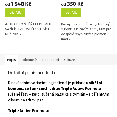
1 548 Kč
350 Kč
od
od
DETAIL
DETAIL
ACANA PRO ŠTĚŇATA PLEMEN
Receptura z udržitelných zdrojů
VÁŽÍCÍCH V DOSPĚLOSTI VÍCE
surovin s kuřecím a hmyzem pro
NEŽ 20 KG
dospělé psy velkých plemen
(nad 25...
Popis
Podobné (4)
Hodnocení
Diskuze
Detailní popis produktu
K nevšedním variacím ingrediencí je přidána
unikátní
kombinace funkčních aditiv Triple Active Formula
–
sušené řasy – kelp, sušená bazalka a tymián – s příznivým
vlivem na zdraví psa.
Triple Active Formula: