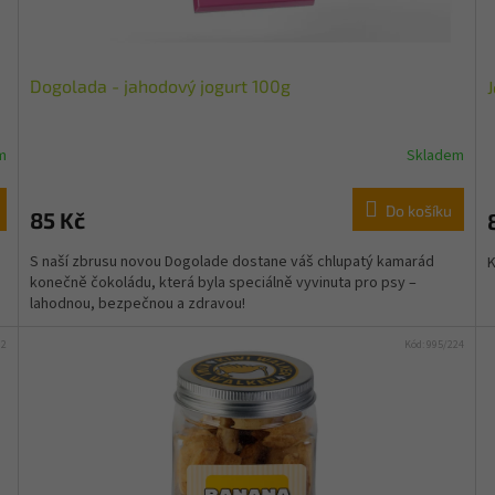
Dogolada - jahodový jogurt 100g
m
Skladem
Do košíku
85 Kč
S naší zbrusu novou Dogolade dostane váš chlupatý kamarád
K
konečně čokoládu, která byla speciálně vyvinuta pro psy –
lahodnou, bezpečnou a zdravou!
32
Kód:
995/224