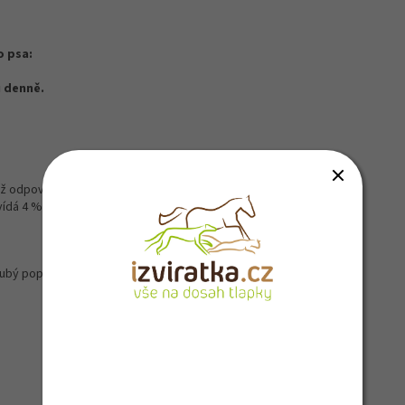
o psa:
ů denně.
odpovídá 4 % jogurtu), oleje a tuky, rostlinné vedlejší produkty
vídá 4 % banánu), ořechy (2 % arašídové mouky)
rubý popel: 2,6 %
Přihlašte se k odběru novinek a
získejte 5 % slevu na první nákup :)