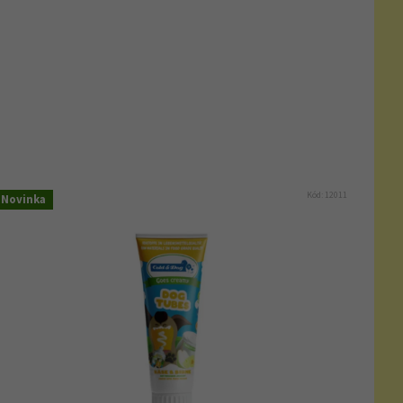
Kód:
12011
Novinka