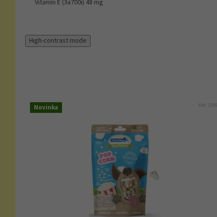
Vitamín E (3a700i) 48 mg
High-contrast mode
Kód:
120
Novinka