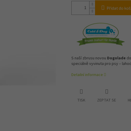
Přidat do koš
S naší zbrusu novou
Dogolade
do
speciálně vyvinuta pro psy – lah
Detailní informace
TISK
ZEPTAT SE
H