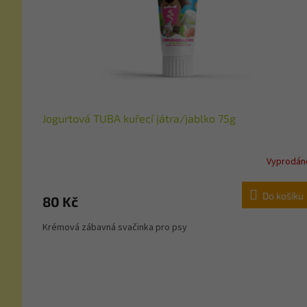
Jogurtová TUBA kuřecí játra/jablko 75g
Vyprodán
Do košíku
80 Kč
Krémová zábavná svačinka pro psy
Z
á
p
a