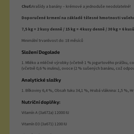
Chuť:
Arašídy a banány – krémové a jednoduše neodolatelné!
Doporučené krmení na základě tělesné hmotnosti vašeh
7,5 kg = 2 kusy denně / 15 kg = 4 kusy denně / 30 kg = 6 kus
Minimální trvanlivost do: 18 měsíců
Složení Dogolade
1. Mléko a mléčné výrobky (včetně 1 % jogurtového prášku, což 
(včetně 0,6 % inulinu), ovoce (2 % sušených banánu, což odpo
Analytické složky
1. Bílkoviny 6,4 %, Obsah tuku 34,1 %, Hrubá vláknina: 1,5 %, H
Nutriční doplňky:
Vitamín A (3a672a) 12000 IU
Vitamín D3 (3a671) 1200 IU