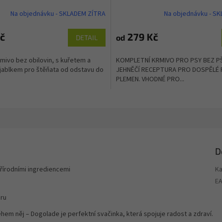
Na objednávku - SKLADEM ZÍTRA
Na objednávku - S
č
279 Kč
od
DETAIL
mivo bez obilovin, s kuřetem a
KOMPLETNÍ KRMIVO PRO PSY BEZ PŠ
jablkem pro štěňata od odstavu do
JEHNĚČÍ RECEPTURA PRO DOSPĚLÉ 
PLEMEN. VHODNÉ PRO...
D
řírodními ingrediencemi
Ka
E
óru
m něj – Dogolade je perfektní svačinka, která spojuje radost a zdraví.