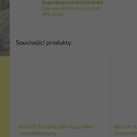
Doprodej posledních kousků
Doprodej oblečků pro psy až se
40% slevou
Související produkty
N&D GF Pumpkin DOG Puppy Mini
N&D GF Pu
Lamb&Blueberry
Chicken&