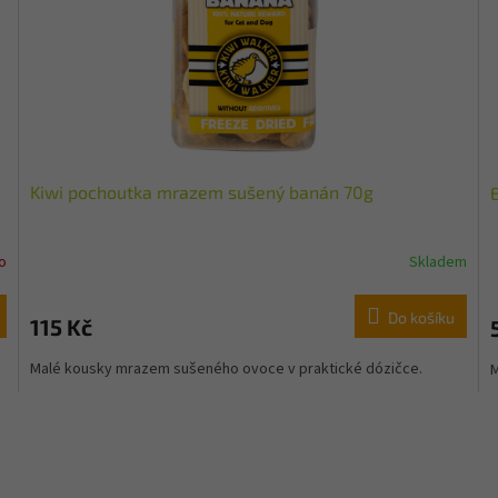
Kiwi pochoutka mrazem sušený banán 70g
E
o
Skladem
Do košíku
115 Kč
Malé kousky mrazem sušeného ovoce v praktické dózičce.
M