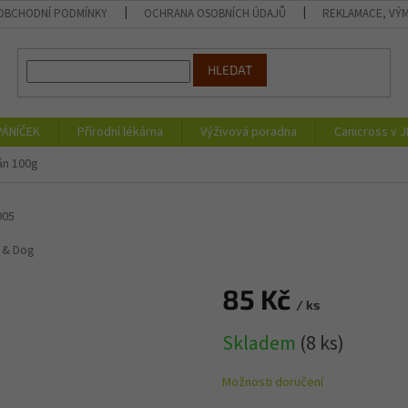
OBCHODNÍ PODMÍNKY
OCHRANA OSOBNÍCH ÚDAJŮ
REKLAMACE, VÝM
HLEDAT
PÁNÍČEK
Přírodní lékárna
Výživová poradna
Canicross v 
án 100g
005
 & Dog
85 Kč
/ ks
Měrná
Skladem
(8 ks)
cena:
Možnosti doručení