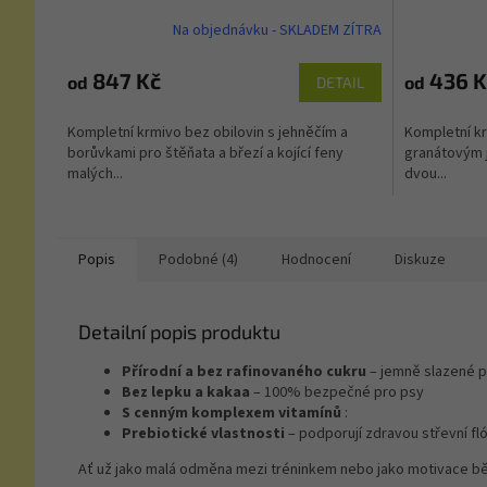
Na objednávku - SKLADEM ZÍTRA
847 Kč
436 K
od
od
DETAIL
Kompletní krmivo bez obilovin s jehněčím a
Kompletní kr
borůvkami pro štěňata a březí a kojící feny
granátovým 
malých...
dvou...
Popis
Podobné (4)
Hodnocení
Diskuze
Detailní popis produktu
Přírodní a bez rafinovaného cukru
– jemně slazené p
Bez lepku a kakaa
– 100% bezpečné pro psy
S cenným komplexem vitamínů
:
Prebiotické vlastnosti
– podporují zdravou střevní fl
Ať už jako malá odměna mezi tréninkem nebo jako motivace běhe