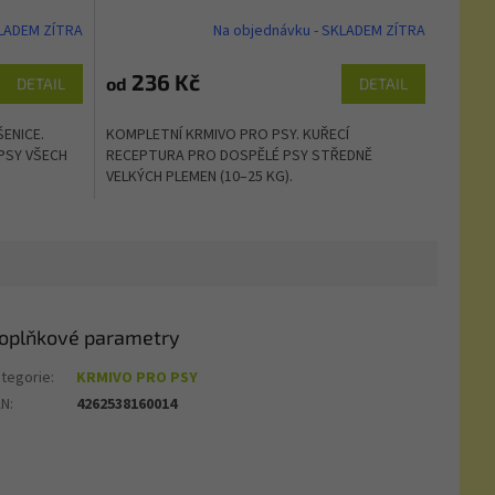
KLADEM ZÍTRA
Na objednávku - SKLADEM ZÍTRA
236 Kč
od
DETAIL
DETAIL
ENICE.
KOMPLETNÍ KRMIVO PRO PSY. KUŘECÍ
PSY VŠECH
RECEPTURA PRO DOSPĚLÉ PSY STŘEDNĚ
VELKÝCH PLEMEN (10–25 KG).
oplňkové parametry
tegorie
:
KRMIVO PRO PSY
AN
:
4262538160014