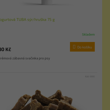
Jogurtová TUBA sýr/hruška 75 g
Skladem
Do košíku
80 Kč
rémová zábavná svačinka pro psy
Kód:
6900