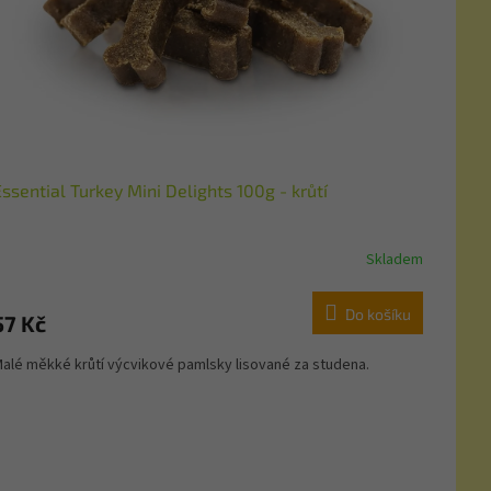
ssential Turkey Mini Delights 100g - krůtí
Skladem
Do košíku
57 Kč
alé měkké krůtí výcvikové pamlsky lisované za studena.