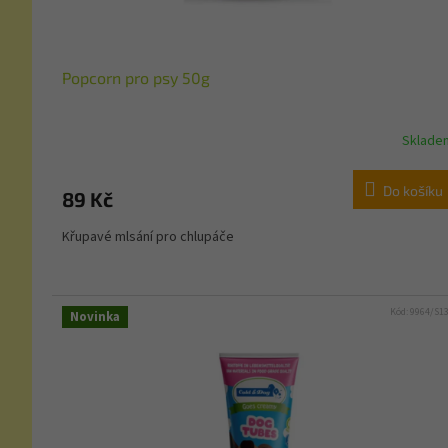
Popcorn pro psy 50g
Sklade
Do košíku
89 Kč
Křupavé mlsání pro chlupáče
Kód:
9964/S1
Novinka