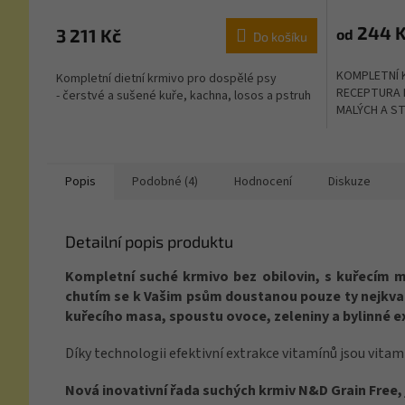
244 
3 211 Kč
od
Do košíku
KOMPLETNÍ K
Kompletní dietní krmivo pro dospělé psy
RECEPTURA P
- čerstvé a sušené kuře, kachna, losos a pstruh
MALÝCH A ST
Popis
Podobné (4)
Hodnocení
Diskuze
Detailní popis produktu
Kompletní suché krmivo bez obilovin, s kuřecím 
chutím se k Vašim psům doustanou pouze ty nejkvalitn
kuřecího masa, spoustu ovoce, zeleniny a bylinné e
Díky technologii efektivní extrakce vitamínů jsou vita
Nová inovativní řada suchých krmiv N&D Grain Free
,