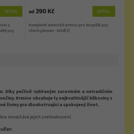
390 Kč
od
DETAIL
DETAIL
ovin s
Kompletní americké krmivo pro dospělé psy
ělé psy
všech plemen - HOVĚZÍ
. Díky pečlivě vybíraným surovinám a netradičním
vočiny. Krmivo obsahuje ty nejkvalitnější bílkoviny z
 živiny pro dlouhotrvající a spokojený život.
ukce nenastává jejich znehodnocení.
zvířat: