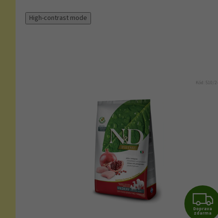
High-contrast mode
Kód:
510/2
Doprava
zdarma