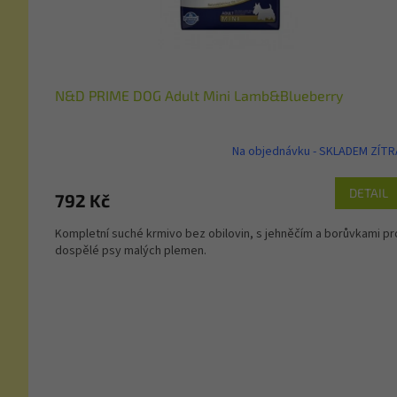
N&D PRIME DOG Adult Mini Lamb&Blueberry
Na objednávku - SKLADEM ZÍTR
DETAIL
792 Kč
Kompletní suché krmivo bez obilovin, s jehněčím a borůvkami pr
dospělé psy malých plemen.
Z
á
p
a
t
í