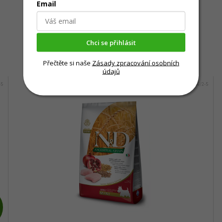
Email
Chci se přihlásit
Mohlo by Vás zajímat
Přečtěte si naše
Zásady zpracování osobních
údajů
-5
Kód:
486/2-5
Z