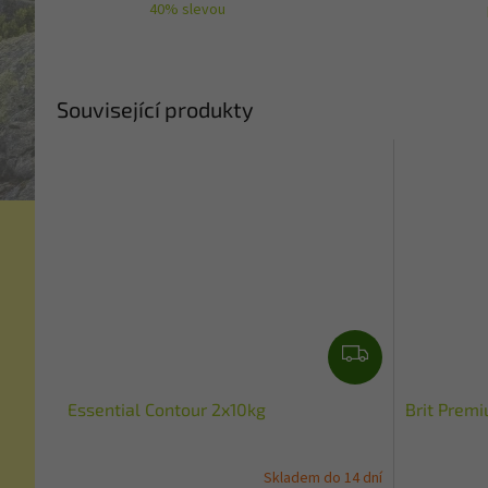
40% slevou
Související produkty
Z
D
A
Essential Contour 2x10kg
Brit Prem
R
M
Skladem do 14 dní
A