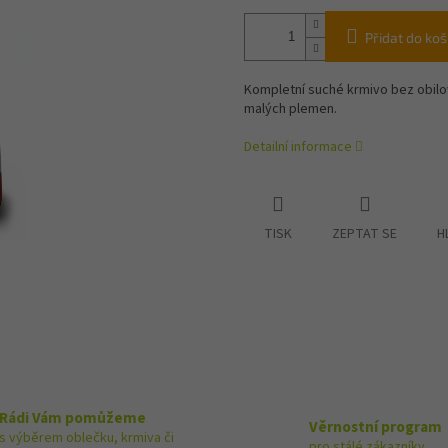
Přidat do koš
Kompletní suché krmivo bez obil
malých plemen.
Detailní informace
TISK
ZEPTAT SE
H
Rádi Vám pomůžeme
Věrnostní program
s výběrem oblečku, krmiva či
pro stálé zákazníky