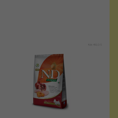
Kód:
492/2-5