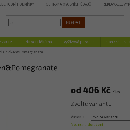
OBCHODNÍ PODMÍNKY
OCHRANA OSOBNÍCH ÚDAJŮ
REKLAMACE, VÝM
HLEDAT
PÁNÍČEK
Přírodní lékárna
Výživová poradna
Canicross v 
ini Chicken&Pomegranate
ken&Pomegranate
od
406 Kč
/ ks
Měrná
Zvolte variantu
cena:
Varianta
Možnosti doručení