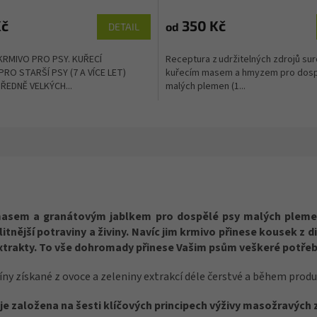
Kč
350 Kč
od
DETAIL
RMIVO PRO PSY. KUŘECÍ
Receptura z udržitelných zdrojů sur
RO STARŠÍ PSY (7 A VÍCE LET)
kuřecím masem a hmyzem pro dosp
ŘEDNĚ VELKÝCH...
malých plemen (1...
masem a granátovým jablkem pro dospělé psy malých plemen
ější potraviny a živiny. Navíc jim krmivo přinese kousek z di
xtrakty. To vše dohromady přinese Vašim psům veškeré potřebné
míny získané z ovoce a zeleniny extrakcí déle čerstvé a během prod
 je založena na šesti klíčových principech výživy masožravých 