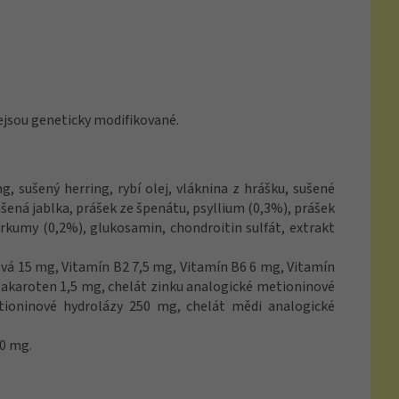
ejsou geneticky modifikované.
, sušený herring, rybí olej, vláknina z hrášku, sušené
ušená jablka, prášek ze špenátu, psyllium (0,3%), prášek
urkumy (0,2%), glukosamin, chondroitin sulfát, extrakt
ová 15 mg, Vitamín B2 7,5 mg, Vitamín B6 6 mg, Vitamín
etakaroten 1,5 mg, chelát zinku analogické metioninové
ioninové hydrolázy 250 mg, chelát mědi analogické
00 mg.