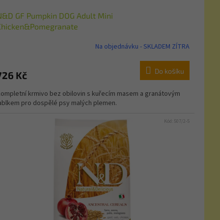
N&D GF Pumpkin DOG Adult Mini
Chicken&Pomegranate
Na objednávku - SKLADEM ZÍTRA
Do košíku
726 Kč
ompletní krmivo bez obilovin s kuřecím masem a granátovým
ablkem pro dospělé psy malých plemen.
Kód:
507/2-5