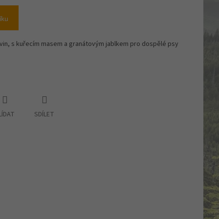
íku
ovin, s kuřecím masem a granátovým jablkem pro dospělé psy
LÍDAT
SDÍLET