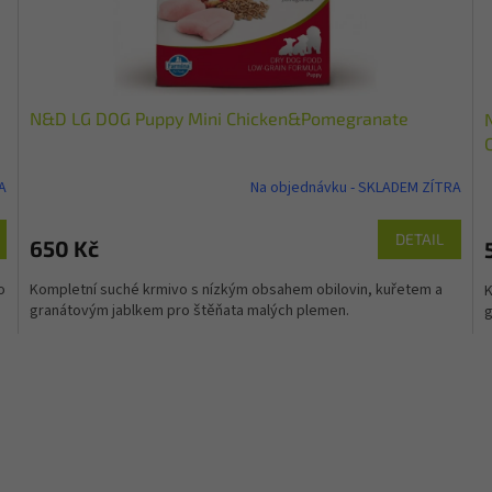
N&D LG DOG Puppy Mini Chicken&Pomegranate
A
Na objednávku - SKLADEM ZÍTRA
DETAIL
650 Kč
o
Kompletní suché krmivo s nízkým obsahem obilovin, kuřetem a
K
granátovým jablkem pro štěňata malých plemen.
g