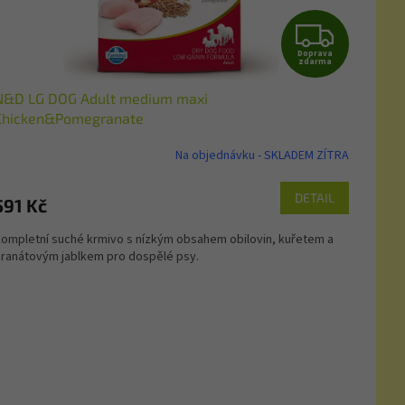
Z
Doprava
D
zdarma
N&D LG DOG Adult medium maxi
A
Chicken&Pomegranate
R
Na objednávku - SKLADEM ZÍTRA
M
DETAIL
591 Kč
A
ompletní suché krmivo s nízkým obsahem obilovin, kuřetem a
ranátovým jablkem pro dospělé psy.