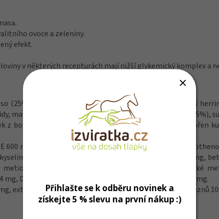
masa.
litního ovoce a zeleniny.
lený efekt.
loviny v některých recepturách mají nižší glykemický komplex a n
 (25%), brambory, kuřecí tuk, sušená celá vejce, čerstvý herring
ridy, mannanoligosacha­ridy, prášek z granátových jablek (0,5%), s
k z borůvek, chlorid sodný, sušené pivovarské kvasnice, kořen k
 E 600 mg, Vitamín C 150 mg, Niacin 37,5 mg, kyselina pantothen
 kyselina listová 0,45 mg, Vitamín B12 0,1 mg, cholin 2500 mg, b
 metioninové hydrolázy 380 mg, chelát železa analogické met
 mg, DL-Metionin 4000 mg, taurin 1000 mg, L-karnitin 300 mg.
Přihlašte se k odběru novinek a
 mg, extrakt ze zeleného čaje 100 mg, extrakt ze zrníček hroznů 1
získejte 5 % slevu na první nákup :)