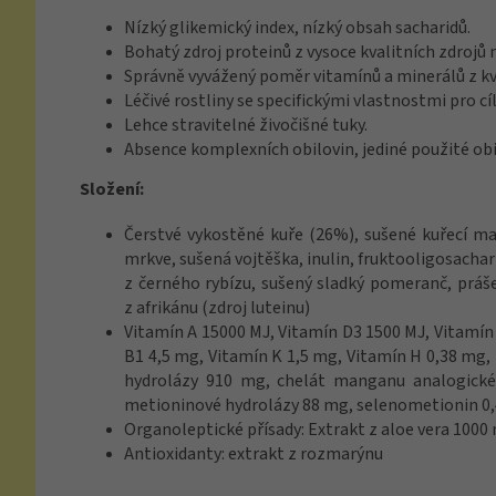
Nízký glikemický index, nízký obsah sacharidů.
Bohatý zdroj proteinů z vysoce kvalitních zdrojů 
Správně vyvážený poměr vitamínů a minerálů z kva
Léčivé rostliny se specifickými vlastnostmi pro cí
Lehce stravitelné živočišné tuky.
Absence komplexních obilovin, jediné použité obi
Složení:
Čerstvé vykostěné kuře (26%), sušené kuřecí maso
mrkve, sušená vojtěška, inulin, fruktooligosacha­
z černého rybízu, sušený sladký pomeranč, práše
z afrikánu (zdroj luteinu)
Vitamín A 15000 MJ, Vitamín D3 1500 MJ, Vitamín
B1 4,5 mg, Vitamín K 1,5 mg, Vitamín H 0,38 mg,
hydrolázy 910 mg, chelát manganu analogické
metioninové hydrolázy 88 mg, selenometionin 0,4
Organoleptické přísady: Extrakt z aloe vera 1000
Antioxidanty: extrakt z rozmarýnu