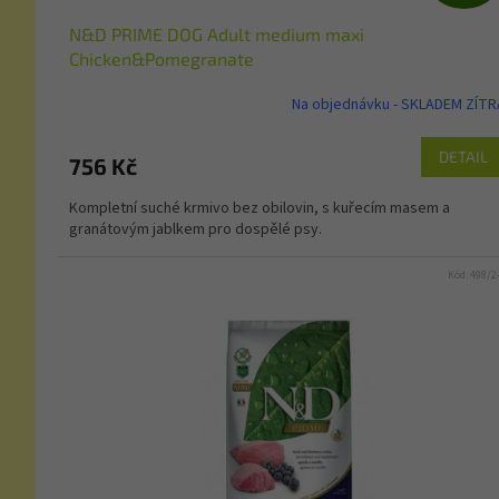
N&D PRIME DOG Adult medium maxi
Chicken&Pomegranate
Na objednávku - SKLADEM ZÍTR
DETAIL
756 Kč
Kompletní suché krmivo bez obilovin, s kuřecím masem a
granátovým jablkem pro dospělé psy.
Kód:
498/2