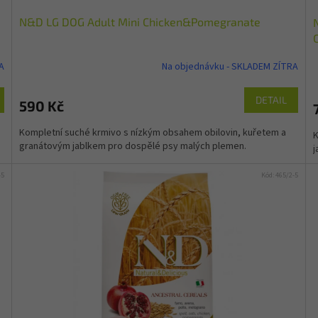
D
N&D LG DOG Adult Mini Chicken&Pomegranate
A
R
A
Na objednávku - SKLADEM ZÍTRA
M
DETAIL
590 Kč
A
Kompletní suché krmivo s nízkým obsahem obilovin, kuřetem a
K
granátovým jablkem pro dospělé psy malých plemen.
j
-5
Kód:
465/2-5