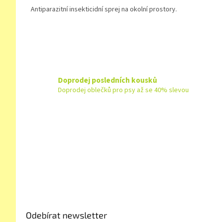
Antiparazitní insekticidní sprej na okolní prostory.
Doprodej posledních kousků
Doprodej oblečků pro psy až se 40% slevou
Z
á
p
a
t
í
Odebírat newsletter