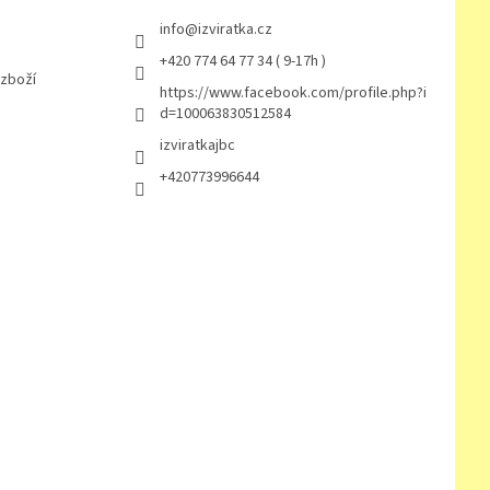
info
@
izviratka.cz
+420 774 64 77 34 ( 9-17h )
 zboží
https://www.facebook.com/profile.php?i
d=100063830512584
izviratkajbc
+420773996644