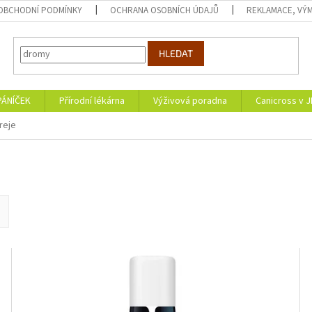
OBCHODNÍ PODMÍNKY
OCHRANA OSOBNÍCH ÚDAJŮ
REKLAMACE, VÝM
HLEDAT
PÁNÍČEK
Přírodní lékárna
Výživová poradna
Canicross v 
reje