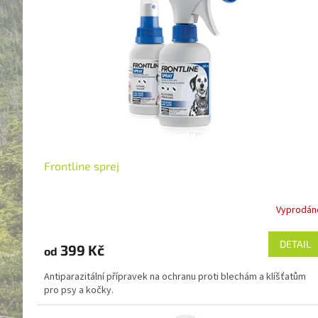
s
o
p
Abecedně
d
r
u
o
k
d
t
u
ů
k
t
ů
Frontline sprej
Vyprodán
DETAIL
399 Kč
od
Antiparazitální přípravek na ochranu proti blechám a klíšťatům
pro psy a kočky.