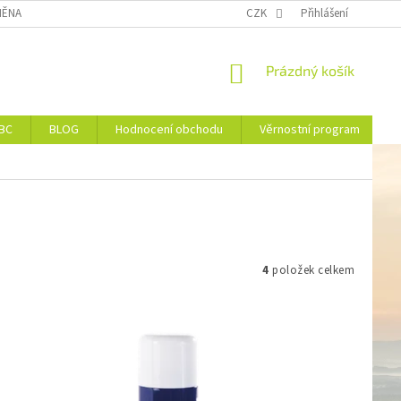
ĚNA NEBO VRÁCENÍ ZBOŽÍ
DOPRAVA
CZK
VĚRNOSTNÍ PROGRAM
Přihlášení
NÁKUPNÍ
Prázdný košík
KOŠÍK
JBC
BLOG
Hodnocení obchodu
Věrnostní program
4
položek celkem