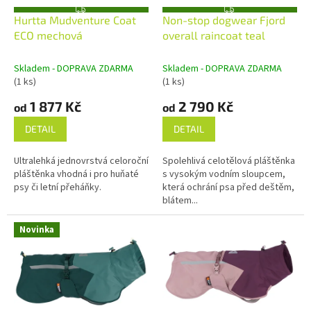
u
o
Z
Z
k
d
Hurtta Mudventure Coat
Non-stop dogwear Fjord
D
D
A
A
t
u
ECO mechová
overall raincoat teal
R
R
ů
k
M
M
A
A
t
Skladem - DOPRAVA ZDARMA
Skladem - DOPRAVA ZDARMA
ů
(1 ks)
(1 ks)
1 877 Kč
2 790 Kč
od
od
DETAIL
DETAIL
Ultralehká jednovrstvá celoroční
Spolehlivá celotělová pláštěnka
pláštěnka vhodná i pro huňaté
s vysokým vodním sloupcem,
psy či letní přeháňky.
která ochrání psa před deštěm,
blátem...
Novinka