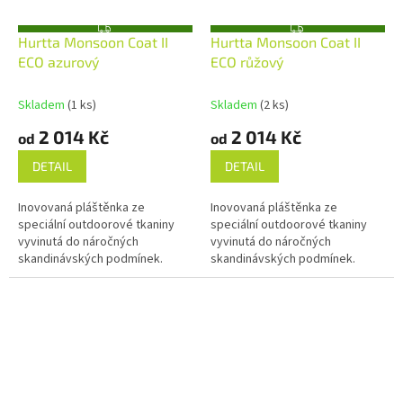
Z
Z
Hurtta Monsoon Coat II
Hurtta Monsoon Coat II
D
D
A
A
ECO azurový
ECO růžový
R
R
M
M
A
A
Skladem
(1 ks)
Skladem
(2 ks)
2 014 Kč
2 014 Kč
od
od
DETAIL
DETAIL
Inovovaná pláštěnka ze
Inovovaná pláštěnka ze
speciální outdoorové tkaniny
speciální outdoorové tkaniny
vyvinutá do náročných
vyvinutá do náročných
skandinávských podmínek.
skandinávských podmínek.