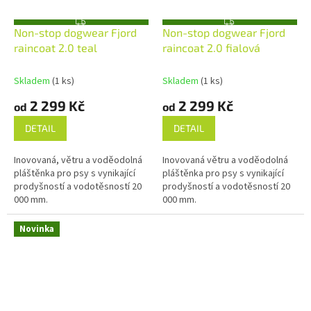
Z
Z
Non-stop dogwear Fjord
Non-stop dogwear Fjord
D
D
A
A
raincoat 2.0 teal
raincoat 2.0 fialová
R
R
M
M
A
A
Skladem
(1 ks)
Skladem
(1 ks)
2 299 Kč
2 299 Kč
od
od
DETAIL
DETAIL
Inovovaná, větru a voděodolná
Inovovaná větru a voděodolná
pláštěnka pro psy s vynikající
pláštěnka pro psy s vynikající
prodyšností a vodotěsností 20
prodyšností a vodotěsností 20
000 mm.
000 mm.
Novinka