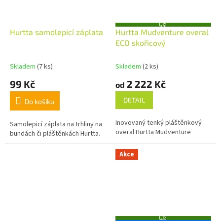
Z
Hurtta samolepicí záplata
Hurtta Mudventure overal
D
A
ECO skořicový
R
M
A
Skladem
(7 ks)
Skladem
(2 ks)
99 Kč
2 222 Kč
od
DETAIL
Do košíku
Inovovaný tenký pláštěnkový
Samolepicí záplata na trhliny na
overal Hurtta Mudventure
bundách či pláštěnkách Hurtta.
Akce
Z