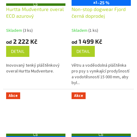
až
–25 %
D
Z
A
Hurtta Mudventure overal
Non-stop dogwear Fjord
D
R
A
ECO azurový
černá doprodej
M
R
A
M
A
Skladem
(3 ks)
Skladem
(1 ks)
2 222 Kč
1 499 Kč
od
od
DETAIL
DETAIL
Inovovaný tenký pláštěnkový
Větru a voděodolná pláštěnka
overal Hurtta Mudventure.
pro psy s vynikající prodyšností
a vodotěsností 15 000 mm, aby
byl...
Akce
Akce
Z
Z