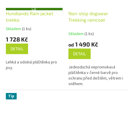
Z
Hundlands Rain jacket
Non-stop dogwear
D
A
trekko
Trekking raincoat
R
M
Skladem
(1 ks)
Průměrné
A
Skladem
(1 ks)
hodnocení
1 728 Kč
produktu
1 490 Kč
od
je
DETAIL
5,0
DETAIL
z
Lehká a odolná pláštěnka pro
5
Jednoduchá nepromokavá
psy.
hvězdiček.
pláštěnka v černé barvě pro
ochranu před deštěm, větrem i
sněhem.
Tip