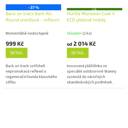
–37 %
Z
Back on track Bark All-
Hurtta Monsoon Coat II
D
A
Round oranžová - reflexní
ECO pískově hnědý
R
M
A
Momentálně nedostupné
Skladem
(2 ks)
999 Kč
2 014 Kč
od
DETAIL
DETAIL
Back on track sotfshell
Inovovaná pláštěnka ze
nepromokavá reflexní a
speciální outdoorové tkaniny
regenerační bunda klasického
vyvinutá do náročných
střihu.
skandinávských podmínek.