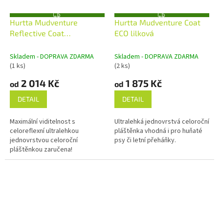
Z
Z
Hurtta Mudventure
Hurtta Mudventure Coat
D
D
A
A
Reflective Coat
ECO lilková
R
R
M
M
kurkumová
A
A
Skladem - DOPRAVA ZDARMA
Skladem - DOPRAVA ZDARMA
(1 ks)
(2 ks)
2 014 Kč
1 875 Kč
od
od
DETAIL
DETAIL
Maximální viditelnost s
Ultralehká jednovrstvá celoroční
celoreflexní ultralehkou
pláštěnka vhodná i pro huňaté
jednovrstvou celoroční
psy či letní přeháňky.
pláštěnkou zaručena!