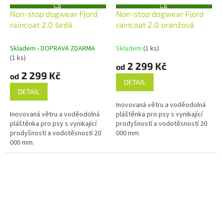
Z
Z
Non-stop dogwear Fjord
Non-stop dogwear Fjord
D
D
A
A
raincoat 2.0 šedá
raincoat 2.0 oranžová
R
R
M
M
A
A
Skladem - DOPRAVA ZDARMA
Skladem
(1 ks)
(1 ks)
2 299 Kč
od
2 299 Kč
od
DETAIL
DETAIL
Inovovaná větru a voděodolná
Inovovaná větru a voděodolná
pláštěnka pro psy s vynikající
pláštěnka pro psy s vynikající
prodyšností a vodotěsností 20
prodyšností a vodotěsností 20
000 mm.
000 mm.