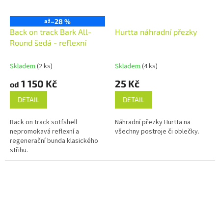
až
–28 %
Back on track Bark All-
Hurtta náhradní přezky
Round šedá - reflexní
Skladem
(2 ks)
Skladem
(4 ks)
1 150 Kč
25 Kč
od
DETAIL
DETAIL
Back on track sotfshell
Náhradní přezky Hurtta na
nepromokavá reflexní a
všechny postroje či oblečky.
regenerační bunda klasického
střihu.