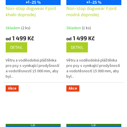
až
–25 %
D
až
–25 %
D
A
A
Non-stop dogwear Fjord
Non-stop dogwear Fjord
R
R
khaki doprodej
M
modrá doprodej
M
A
A
Skladem
(2 ks)
Skladem
(1 ks)
1 499 Kč
1 499 Kč
od
od
DETAIL
DETAIL
Větru a voděodolná pláštěnka
Větru a voděodolná pláštěnka
pro psy s vynikající prodyšností
pro psy s vynikající prodyšností
a vodotěsností 15 000 mm, aby
a vodotěsností 15 000 mm, aby
byl...
byl...
Akce
Akce
Z
Z