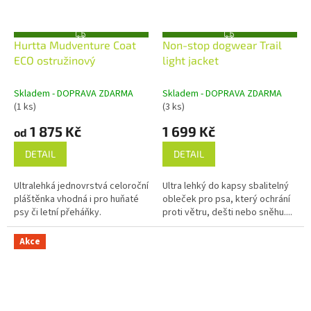
Z
Z
Hurtta Mudventure Coat
Non-stop dogwear Trail
D
D
A
A
ECO ostružinový
light jacket
R
R
M
M
A
A
Skladem - DOPRAVA ZDARMA
Skladem - DOPRAVA ZDARMA
(1 ks)
(3 ks)
1 875 Kč
1 699 Kč
od
DETAIL
DETAIL
Ultralehká jednovrstvá celoroční
Ultra lehký do kapsy sbalitelný
pláštěnka vhodná i pro huňaté
obleček pro psa, který ochrání
psy či letní přeháňky.
proti větru, dešti nebo sněhu....
Akce