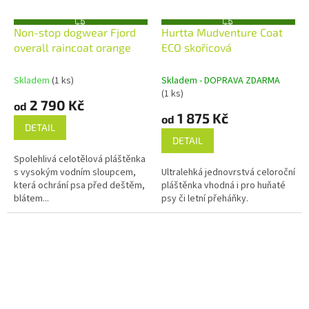
Z
Z
Non-stop dogwear Fjord
Hurtta Mudventure Coat
D
D
A
A
overall raincoat orange
ECO skořicová
R
R
M
M
A
A
Skladem
(1 ks)
Skladem - DOPRAVA ZDARMA
(1 ks)
2 790 Kč
od
1 875 Kč
od
DETAIL
DETAIL
Spolehlivá celotělová pláštěnka
s vysokým vodním sloupcem,
Ultralehká jednovrstvá celoroční
která ochrání psa před deštěm,
pláštěnka vhodná i pro huňaté
blátem...
psy či letní přeháňky.