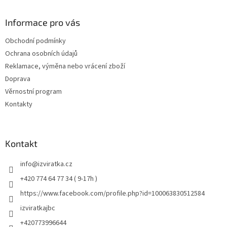
Informace pro vás
Obchodní podmínky
Ochrana osobních údajů
Reklamace, výměna nebo vrácení zboží
Doprava
Věrnostní program
Kontakty
Kontakt
info
@
izviratka.cz
+420 774 64 77 34 ( 9-17h )
https://www.facebook.com/profile.php?id=100063830512584
izviratkajbc
+420773996644