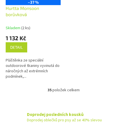
–37 %
D
A
Hurtta Monsoon
R
borůvková
M
A
Skladem
(2 ks)
1 132 Kč
DETAIL
Pláštěnka ze speciální
outdoorové tkaniny vyvinutá do
náročných až extrémních
podmínek,...
35
položek celkem
O
v
l
á
d
Doprodej posledních kousků
a
Doprodej oblečků pro psy až se 40% slevou
c