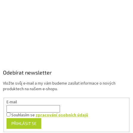
í
p
r
v
k
y
v
ý
p
Z
i
á
s
u
p
a
Odebírat newsletter
t
Vložte svůj e-mail a my vám budeme zasílat informace o nových
í
produktech na našem e-shopu.
E-mail
Souhlasím se
zpracování osobních údajů
PŘIHLÁSIT SE