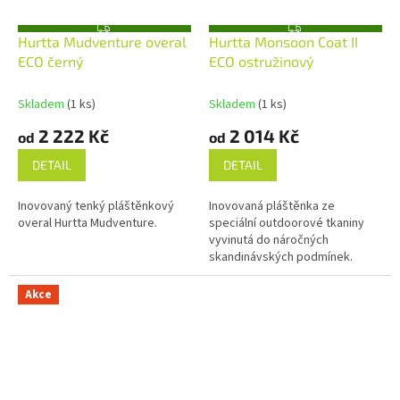
Z
Z
Hurtta Mudventure overal
Hurtta Monsoon Coat II
D
D
A
A
ECO černý
ECO ostružinový
R
R
M
M
A
A
Skladem
(1 ks)
Skladem
(1 ks)
2 222 Kč
2 014 Kč
od
od
DETAIL
DETAIL
Inovovaný tenký pláštěnkový
Inovovaná pláštěnka ze
overal Hurtta Mudventure.
speciální outdoorové tkaniny
vyvinutá do náročných
skandinávských podmínek.
Akce