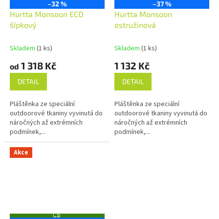
–32 %
–37 %
Hurtta Monsoon ECO
Hurtta Monsoon
šípkový
ostružinová
Skladem
(1 ks)
Skladem
(1 ks)
1 318 Kč
1 132 Kč
od
DETAIL
DETAIL
Pláštěnka ze speciální
Pláštěnka ze speciální
outdoorové tkaniny vyvinutá do
outdoorové tkaniny vyvinutá do
náročných až extrémních
náročných až extrémních
podmínek,...
podmínek,...
Akce
Z