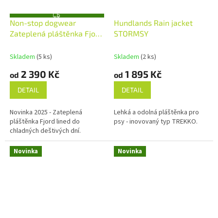
Z
Non-stop dogwear
Hundlands Rain jacket
D
A
Zateplená pláštěnka Fjord
STORMSY
R
M
lined raincoat
A
Skladem
(5 ks)
Skladem
(2 ks)
2 390 Kč
1 895 Kč
od
od
DETAIL
DETAIL
Novinka 2025 - Zateplená
Lehká a odolná pláštěnka pro
pláštěnka Fjord lined do
psy - inovovaný typ TREKKO.
chladných deštivých dní.
Novinka
Novinka