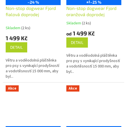
–24 %
D
až
–25 %
D
A
A
Non-stop dogwear Fjord
Non-stop dogwear Fjord
R
R
fialová doprodej
M
oranžová doprodej
M
A
A
Skladem
(2 ks)
Průměrné
Skladem
(2 ks)
hodnocení
1 499 Kč
od
produktu
1 499 Kč
je
DETAIL
5,0
DETAIL
z
Větru a voděodolná pláštěnka
5
Větru a voděodolná pláštěnka
pro psy s vynikající prodyšností
hvězdiček.
pro psy s vynikající prodyšností
a vodotěsností 15 000 mm, aby
a vodotěsností 15 000 mm, aby
byl...
byl...
Akce
Akce