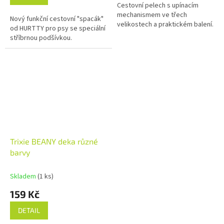
Cestovní pelech s upínacím
mechanismem ve třech
Nový funkční cestovní "spacák"
velikostech a praktickém balení.
od HURTTY pro psy se speciální
stříbrnou podšívkou.
Trixie BEANY deka různé
barvy
Skladem
(1 ks)
159 Kč
DETAIL