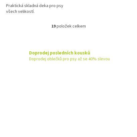
Praktická skladná deka pro psy
všech velikostí.
19
položek celkem
O
v
l
á
d
Doprodej posledních kousků
a
Doprodej oblečků pro psy až se 40% slevou
c
í
p
r
v
k
y
v
ý
p
Z
i
á
s
u
p