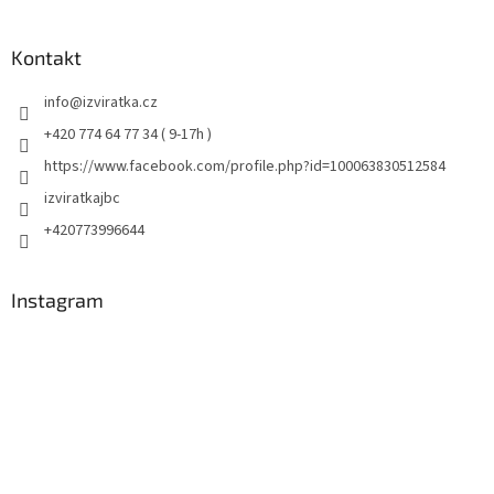
Kontakt
info
@
izviratka.cz
+420 774 64 77 34 ( 9-17h )
https://www.facebook.com/profile.php?id=100063830512584
izviratkajbc
+420773996644
Instagram