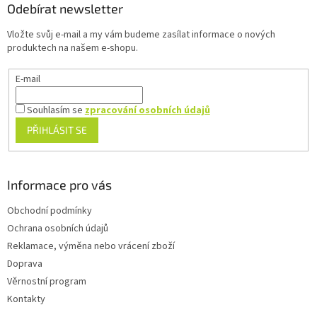
a
Odebírat newsletter
t
Vložte svůj e-mail a my vám budeme zasílat informace o nových
í
produktech na našem e-shopu.
E-mail
Souhlasím se
zpracování osobních údajů
PŘIHLÁSIT SE
Informace pro vás
Obchodní podmínky
Ochrana osobních údajů
Reklamace, výměna nebo vrácení zboží
Doprava
Věrnostní program
Kontakty