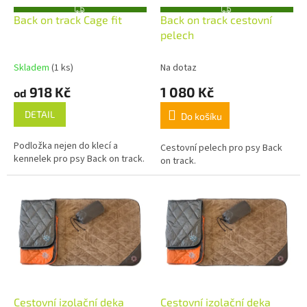
u
o
Z
Z
k
d
Back on track Cage fit
Back on track cestovní
D
D
A
A
t
u
pelech
R
R
ů
k
M
M
A
A
t
Skladem
(1 ks)
Na dotaz
ů
918 Kč
1 080 Kč
od
DETAIL
Do košíku
Podložka nejen do klecí a
Cestovní pelech pro psy Back
kennelek pro psy Back on track.
on track.
Cestovní izolační deka
Cestovní izolační deka