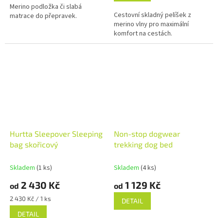
Merino podložka či slabá
5
Cestovní skladný pelíšek z
matrace do přepravek.
hvězdiček.
merino vlny pro maximální
komfort na cestách.
Hurtta Sleepover Sleeping
Non-stop dogwear
bag skořicový
trekking dog bed
Skladem
(1 ks)
Skladem
(4 ks)
2 430 Kč
1 129 Kč
od
od
Měrná
2 430 Kč / 1 ks
DETAIL
cena:
DETAIL