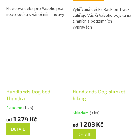
Fleecová deka pro Vašeho psa
Vyhřívaná dečka Back on Track
nebo kočku s vánočními motivy
zahřeje Vás či Vašeho pejska na
zimních a podzimních
výpravách....
Hundlands Dog bed
Hundlands Dog blanket
Thundra
hiking
Skladem
(1 ks)
Průměrné
Skladem
(3 ks)
hodnocení
1 274 Kč
od
produktu
1 203 Kč
od
je
DETAIL
5,0
DETAIL
z