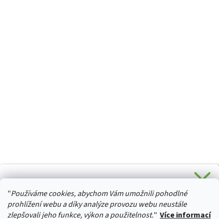
CHCETE SLEVU 5 % na Váš první nákup?
"
Používáme cookies, abychom Vám umožnili pohodlné
Stačí se přihlásit k odběru novinek z našeho obchodu a je
HURTTA-COLLECTION.CZ
Vaše :)
prohlížení webu a díky analýze provozu webu neustále
zlepšovali jeho funkce, výkon a použitelnost.
"
Více informací