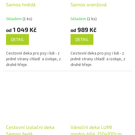
Samos hnědá
Samos oranžová
Skladem
(1 ks)
Skladem
(1 ks)
1 049 Kč
989 Kč
od
od
DETAIL
DETAIL
Cestovní deka pro psy i lidi - z
Cestovní deka pro psy i lidi - z
jedné strany chladí a izoluje, z
jedné strany chladí a izoluje, z
druhé hřeje.
druhé hřeje.
Cestovní izolační deka
Vánoční deka LUMI
Samos šedá
modro-bílá, 150x100cm