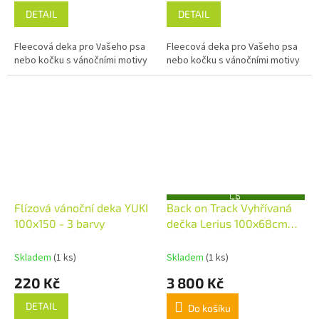
DETAIL
DETAIL
Fleecová deka pro Vašeho psa
Fleecová deka pro Vašeho psa
nebo kočku s vánočními motivy
nebo kočku s vánočními motivy
Z
Flízová vánoční deka YUKI
Back on Track Vyhřívaná
D
A
100x150 - 3 barvy
dečka Lerius 100x68cm
R
M
Olive Green
A
Skladem
(1 ks)
Skladem
(1 ks)
220 Kč
3 800 Kč
DETAIL
Do košíku