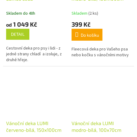
Skladem do 48h
Skladem
(2 ks)
1 049 Kč
399 Kč
od
DETAIL
Do košíku
Cestovní deka pro psy i lidi - z
Fleecová deka pro Vašeho psa
jedné strany chladí a izoluje, z
nebo kočku s vánočními motivy
druhé hřeje.
Vánoční deka LUMI
Vánoční deka LUMI
červeno-bílá, 150x100cm
modro-bílá, 100x70cm