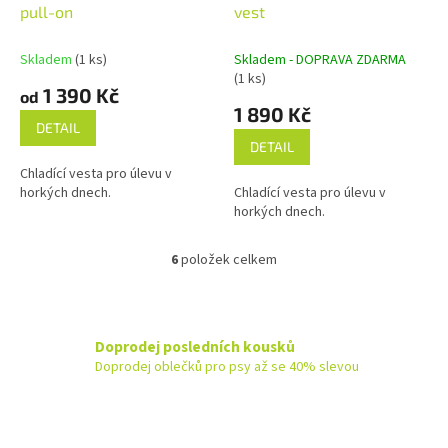
pull-on
vest
Skladem
(1 ks)
Skladem - DOPRAVA ZDARMA
(1 ks)
1 390 Kč
od
1 890 Kč
DETAIL
DETAIL
Chladící vesta pro úlevu v
horkých dnech.
Chladící vesta pro úlevu v
horkých dnech.
6
položek celkem
O
v
l
á
d
Doprodej posledních kousků
a
Doprodej oblečků pro psy až se 40% slevou
c
í
p
r