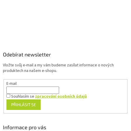
v
k
y
v
ý
p
Z
i
á
s
u
p
a
Odebírat newsletter
t
Vložte svůj e-mail a my vám budeme zasílat informace o nových
í
produktech na našem e-shopu.
E-mail
Souhlasím se
zpracování osobních údajů
PŘIHLÁSIT SE
Informace pro vás