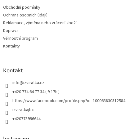
Obchodní podmínky
Ochrana osobních údajů
Reklamace, výměna nebo vrácení zboží
Doprava
Věrnostní program
Kontakty
Kontakt
info
@
izviratka.cz
+420 774 64 77 34 ( 9-17h )
https://www.facebook.com/profile.php?id=100063830512584
izviratkajbc
+420773996644
Instagram