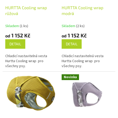
u
o
k
d
HURTTA Cooling wrap
HURTTA Cooling wrap
t
u
růžová
modrá
ů
k
t
Skladem
(1 ks)
Skladem
(2 ks)
ů
1 152 Kč
1 152 Kč
od
od
DETAIL
DETAIL
Chladicí nastavitelná vesta
Chladicí nastavitelná vesta
Hurtta Cooling wrap pro
Hurtta Cooling wrap pro
všechny psy.
všechny psy.
Novinka