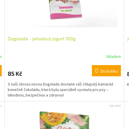
Dogolada - jahodový jogurt 100g
m
Skladem
Do košíku
85 Kč
S naší zbrusu novou Dogolade dostane váš chlupatý kamarád
K
konečně čokoládu, která byla speciálně vyvinuta pro psy –
lahodnou, bezpečnou a zdravou!
32
Kód:
9943