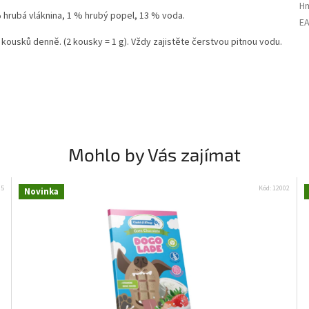
H
% hrubá vláknina, 1 % hrubý popel, 13 % voda.
E
 kousků denně. (2 kousky = 1 g). Vždy zajistěte čerstvou pitnou vodu.
Mohlo by Vás zajímat
Přihlašte se k odběru novinek a
získejte 5 % slevu na první nákup :)
05
Kód:
12002
Novinka
Email
Chci se přihlásit
Přečtěte si naše
Zásady zpracování osobních
údajů