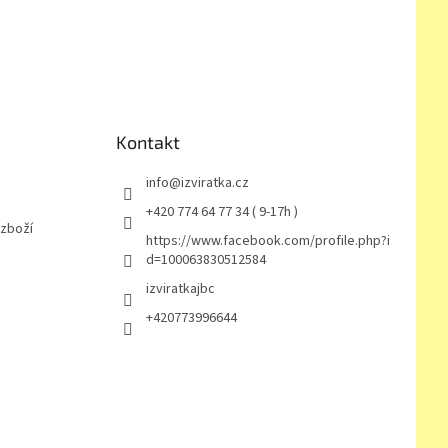
Kontakt
info
@
izviratka.cz
+420 774 64 77 34 ( 9-17h )
 zboží
https://www.facebook.com/profile.php?i
d=100063830512584
izviratkajbc
+420773996644