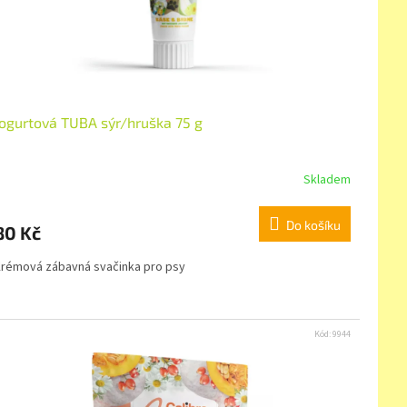
Jogurtová TUBA sýr/hruška 75 g
Skladem
Do košíku
80 Kč
rémová zábavná svačinka pro psy
Kód:
9944