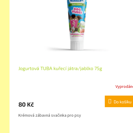
Jogurtová TUBA kuřecí játra/jablko 75g
Vyprodán
Do košíku
80 Kč
Krémová zábavná svačinka pro psy
Z