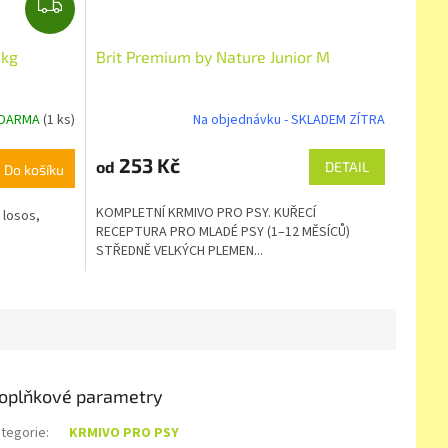
Z
D
A
0kg
Brit Premium by Nature Junior M
R
M
ZDARMA
(1 ks)
Na objednávku - SKLADEM ZÍTRA
A
253 Kč
od
DETAIL
Do košíku
KOMPLETNÍ KRMIVO PRO PSY. KUŘECÍ
 losos,
RECEPTURA PRO MLADÉ PSY (1–12 MĚSÍCŮ)
STŘEDNĚ VELKÝCH PLEMEN...
oplňkové parametry
tegorie
:
KRMIVO PRO PSY