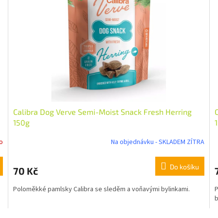
Calibra Dog Verve Semi-Moist Snack Fresh Herring
150g
o
Na objednávku - SKLADEM ZÍTRA
Do košíku
70 Kč
Poloměkké pamlsky Calibra se sleděm a voňavými bylinkami.
P
b