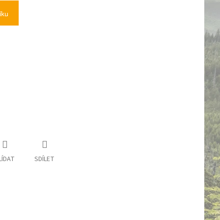
íku
LÍDAT
SDÍLET