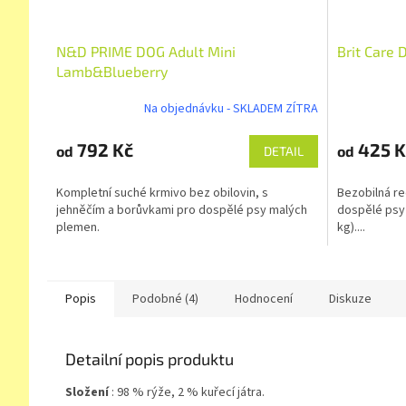
N&D PRIME DOG Adult Mini
Brit Care 
Lamb&Blueberry
Na objednávku - SKLADEM ZÍTRA
792 Kč
425 K
od
od
DETAIL
Kompletní suché krmivo bez obilovin, s
Bezobilná r
jehněčím a borůvkami pro dospělé psy malých
dospělé psy 
plemen.
kg)....
Popis
Podobné (4)
Hodnocení
Diskuze
Detailní popis produktu
Složení
: 98 % rýže, 2 % kuřecí játra.