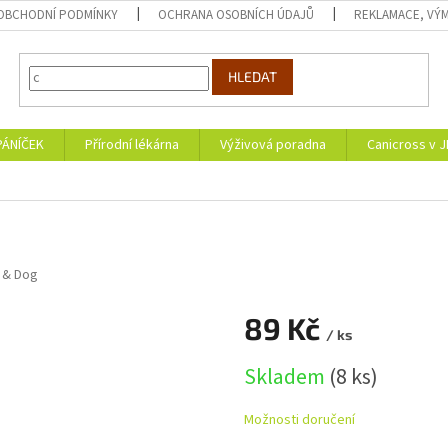
OBCHODNÍ PODMÍNKY
OCHRANA OSOBNÍCH ÚDAJŮ
REKLAMACE, VÝM
HLEDAT
PÁNÍČEK
Přírodní lékárna
Výživová poradna
Canicross v 
 & Dog
89 Kč
/ ks
Měrná
Skladem
(8 ks)
cena:
Možnosti doručení