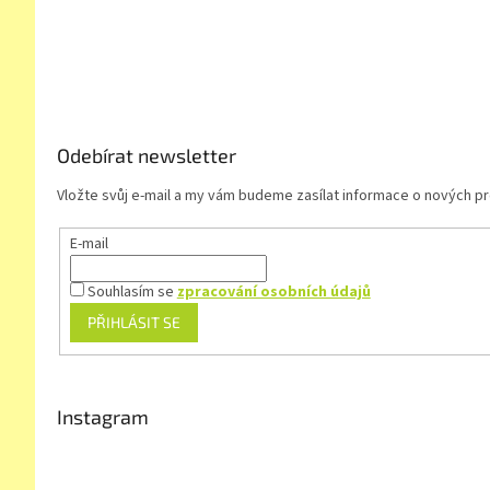
á
p
a
t
í
Odebírat newsletter
Vložte svůj e-mail a my vám budeme zasílat informace o nových 
E-mail
Souhlasím se
zpracování osobních údajů
PŘIHLÁSIT SE
Instagram