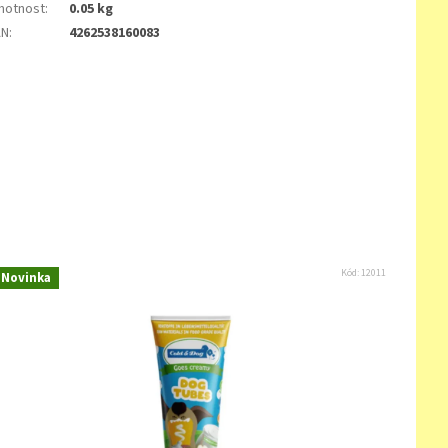
motnost
:
0.05 kg
AN
:
4262538160083
Kód:
12011
Novinka