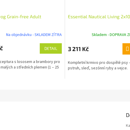
Dog Grain-free Adult
Essential Nautical Living 2x1
Na objednávku - SKLADEM ZÍTRA
Skladem - DOPRAVA 
č
3 211 Kč
DETAIL
eceptura s lososem a brambory pro
Kompletní krmivo pro dospělé psy -
malých a středních plemen (1 – 25
pstruh, sleď, sezónní ryby a vejce.
D
Ka