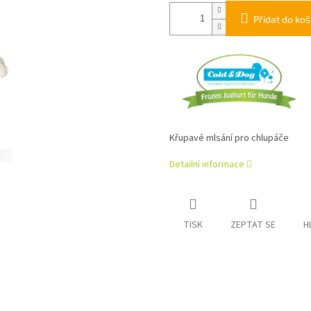
Přidat do koš
Křupavé mlsání pro chlupáče
Detailní informace
TISK
ZEPTAT SE
H