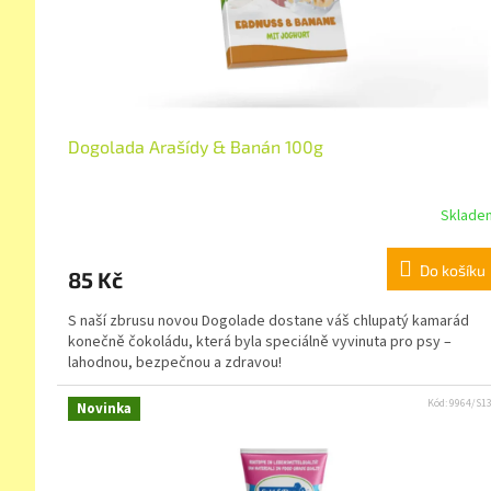
Dogolada Arašídy & Banán 100g
Sklade
Do košíku
85 Kč
S naší zbrusu novou Dogolade dostane váš chlupatý kamarád
konečně čokoládu, která byla speciálně vyvinuta pro psy –
lahodnou, bezpečnou a zdravou!
Kód:
9964/S1
Novinka