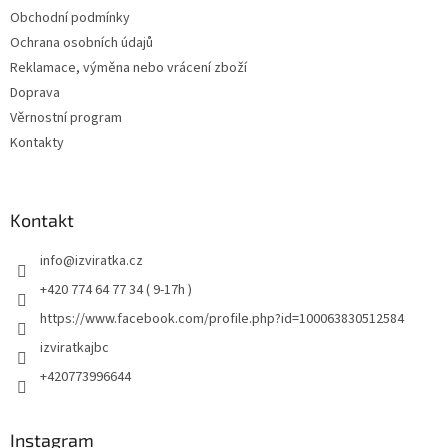
Obchodní podmínky
Ochrana osobních údajů
Reklamace, výměna nebo vrácení zboží
Doprava
Věrnostní program
Kontakty
Kontakt
info
@
izviratka.cz
+420 774 64 77 34 ( 9-17h )
https://www.facebook.com/profile.php?id=100063830512584
izviratkajbc
+420773996644
Instagram