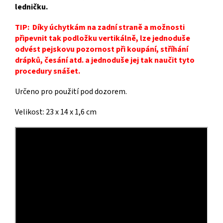
ledničku.
TIP:
Díky úchytkám na zadní straně a možnosti
připevnit tak podložku vertikálně, lze jednoduše
odvést pejskovu pozornost při koupání, stříhání
drápků, česání atd. a jednoduše jej tak naučit tyto
procedury snášet.
Určeno pro použití pod dozorem.
Velikost: 23 x 14 x 1,6 cm