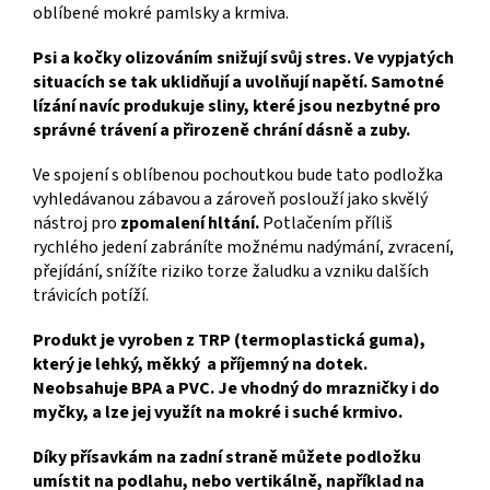
oblíbené mokré pamlsky a krmiva.
Psi a kočky olizováním snižují svůj stres. Ve vypjatých
situacích se tak uklidňují a uvolňují napětí. Samotné
lízání navíc produkuje sliny, které jsou nezbytné pro
správné trávení a přirozeně chrání dásně a zuby.
Ve spojení s oblíbenou pochoutkou bude tato podložka
vyhledávanou zábavou a zároveň poslouží jako skvělý
nástroj pro
zpomalení hltání.
Potlačením příliš
rychlého jedení zabráníte možnému nadýmání, zvracení,
přejídání, snížíte riziko torze žaludku a vzniku dalších
trávicích potíží.
Produkt je vyroben z TRP (termoplastická guma),
který je lehký, měkký a příjemný na dotek.
Neobsahuje BPA a PVC. Je vhodný do mrazničky i do
myčky, a lze jej využít na mokré i suché krmivo.
Díky přísavkám na zadní straně můžete podložku
umístit na podlahu, nebo vertikálně, například na