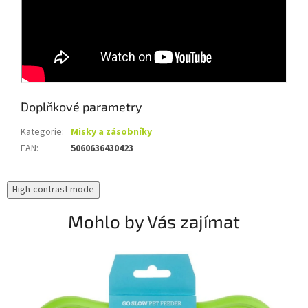
Doplňkové parametry
Kategorie
:
Misky a zásobníky
EAN
:
5060636430423
High-contrast mode
Mohlo by Vás zajímat