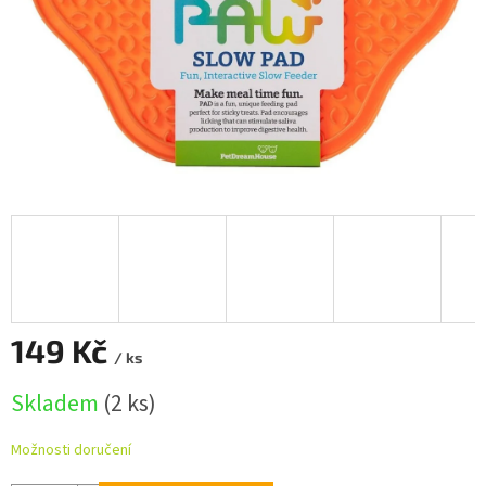
149 Kč
/ ks
Měrná
Skladem
(2 ks)
cena:
Možnosti doručení