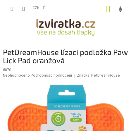
Přejít
NÁKUP
na
CZK
obsah
KOŠÍK
PetDreamHouse lízací podložka Paw
Lick Pad oranžová
6870
Průměrné
Neohodnoceno
Podrobnosti hodnocení
Značka:
PetDreamHouse
hodnocení
produktu
je
0,0
z
5
hvězdiček.