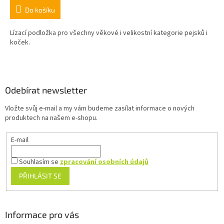
Do košíku
Lízací podložka pro všechny věkové i velikostní kategorie pejsků i
koček.
Z
á
p
a
Odebírat newsletter
t
Vložte svůj e-mail a my vám budeme zasílat informace o nových
í
produktech na našem e-shopu.
E-mail
Souhlasím se
zpracování osobních údajů
PŘIHLÁSIT SE
Informace pro vás