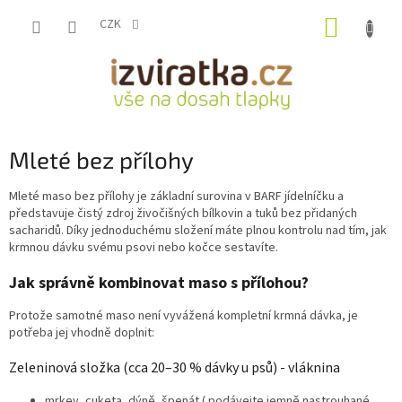
Přejít
NÁKUP
na
CZK
obsah
KOŠÍK
Mleté bez přílohy
Mleté maso bez přílohy je základní surovina v BARF jídelníčku a
představuje čistý zdroj živočišných bílkovin a tuků bez přidaných
sacharidů. Díky jednoduchému složení máte plnou kontrolu nad tím, jak
krmnou dávku svému psovi nebo kočce sestavíte.
Jak správně kombinovat maso s přílohou?
Protože samotné maso není vyvážená kompletní krmná dávka, je
potřeba jej vhodně doplnit:
Zeleninová složka (cca 20–30 % dávky u psů) - vláknina
mrkev, cuketa, dýně, špenát ( podávejte jemně nastrouhané