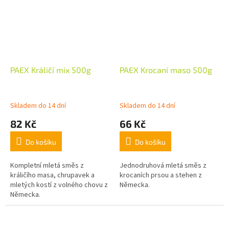
PAEX Králičí mix 500g
PAEX Krocaní maso 500g
Skladem do 14 dní
Skladem do 14 dní
82 Kč
66 Kč
Do košíku
Do košíku
Kompletní mletá směs z
Jednodruhová mletá směs z
králičího masa, chrupavek a
krocaních prsou a stehen z
mletých kostí z volného chovu z
Německa.
Německa.