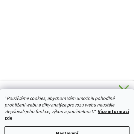
CHCETE SLEVU 5 % na Váš první nákup?
"
Používáme cookies, abychom Vám umožnili pohodlné
Stačí se přihlásit k odběru novinek z našeho obchodu a je
HURTTA-COLLECTION.CZ
Vaše :)
prohlížení webu a díky analýze provozu webu neustále
zlepšovali jeho funkce, výkon a použitelnost.
"
Více informací
zde
Ano, chci se přihlásit
Vytvořil Shoptet
Nastavení