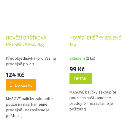
HOVĚZÍ DRŠŤKOVÁ
HOVĚZÍ DRŠŤKY ZELENÉ
PŘESNÍDÁVKA 1kg
1kg
Předobjednávka- pro Vás na
Skladem
(2 ks)
prodejně po 2.9.
99 Kč
124 Kč
DETAIL
Do košíku
MASOVÉ balíčky zakoupíte
pouze na naší kamenné
MASOVÉ balíčky zakoupíte
prodejně - nezasíláme je
pouze na naší kamenné
poštou! :)
prodejně - nezasíláme je
poštou! :)