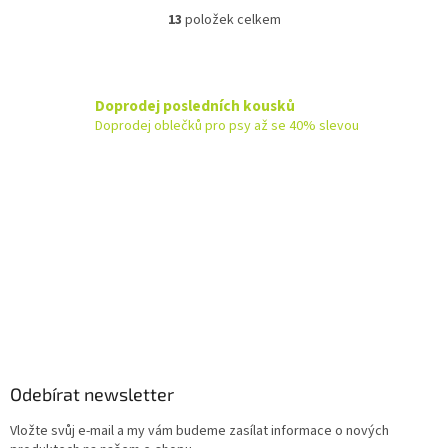
13
položek celkem
O
v
l
á
d
Doprodej posledních kousků
a
Doprodej oblečků pro psy až se 40% slevou
c
í
p
r
v
k
y
v
ý
p
Z
i
á
s
u
p
a
Odebírat newsletter
t
Vložte svůj e-mail a my vám budeme zasílat informace o nových
í