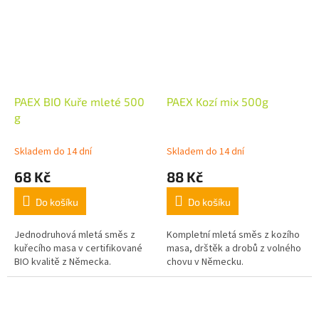
PAEX BIO Kuře mleté 500
PAEX Kozí mix 500g
g
Skladem do 14 dní
Skladem do 14 dní
68 Kč
88 Kč
Do košíku
Do košíku
Jednodruhová mletá směs z
Kompletní mletá směs z kozího
kuřecího masa v certifikované
masa, drštěk a drobů z volného
BIO kvalitě z Německa.
chovu v Německu.