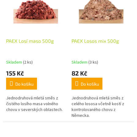
PAEX Losí maso 500g
PAEX Losos mix 500g
Skladem
(2 ks)
Skladem
(3 ks)
155 Kč
82 Kč
Do košíku
Do košíku
Jednodruhová mletá směs z
Jednodruhová mletá směs z
čistého losího masa volného
celého lososa včetně kostí z
chovu v severských oblastech.
kontrolovaného chovu z
Německa.