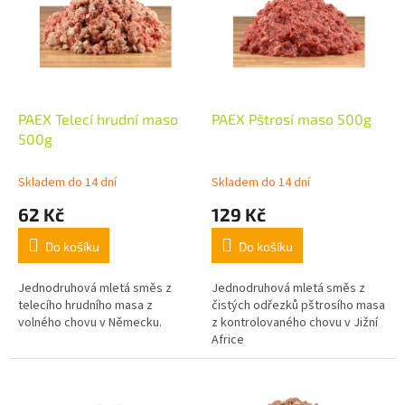
Nejprodávanější
p
i
r
s
Abecedně
o
p
d
r
u
o
k
d
PAEX Telecí hrudní maso
PAEX Pštrosí maso 500g
t
u
500g
ů
k
t
Skladem do 14 dní
Skladem do 14 dní
ů
62 Kč
129 Kč
Do košíku
Do košíku
Jednodruhová mletá směs z
Jednodruhová mletá směs z
telecího hrudního masa z
čistých odřezků pštrosího masa
volného chovu v Německu.
z kontrolovaného chovu v Jižní
Africe