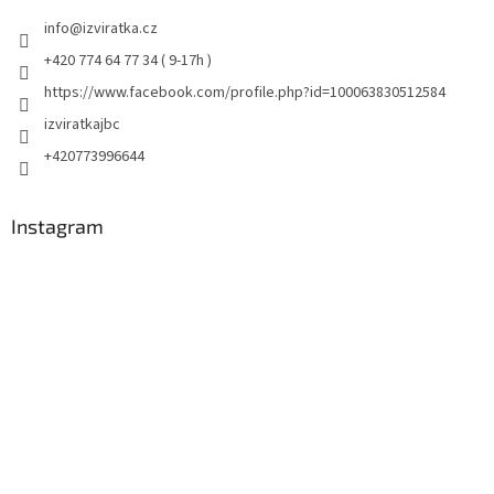
info
@
izviratka.cz
+420 774 64 77 34 ( 9-17h )
https://www.facebook.com/profile.php?id=100063830512584
izviratkajbc
+420773996644
Instagram