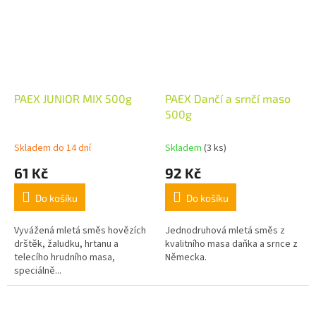
PAEX JUNIOR MIX 500g
PAEX Dančí a srnčí maso
500g
Skladem do 14 dní
Skladem
(3 ks)
61 Kč
92 Kč
Do košíku
Do košíku
Vyvážená mletá směs hovězích
Jednodruhová mletá směs z
drštěk, žaludku, hrtanu a
kvalitního masa daňka a srnce z
telecího hrudního masa,
Německa.
speciálně...