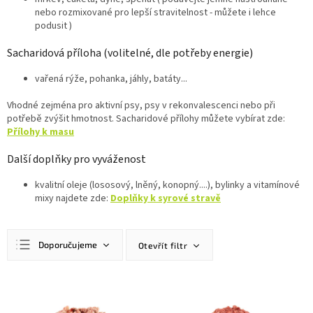
nebo rozmixované pro lepší stravitelnost - můžete i lehce
podusit )
Sacharidová příloha (volitelné, dle potřeby energie)
vařená rýže, pohanka, jáhly, batáty...
Vhodné zejména pro aktivní psy, psy v rekonvalescenci nebo při
potřebě zvýšit hmotnost. Sacharidové přílohy můžete vybírat zde:
Přílohy k masu
Další doplňky pro vyváženost
kvalitní oleje (lososový, lněný, konopný....), bylinky a vitamínové
mixy najdete zde:
Doplňky k syrové stravě
Ř
Doporučujeme
Otevřít filtr
a
z
Nejlevnější
e
V
n
ý
Nejdražší
í
p