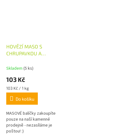
HOVĚZÍ MASO S
CHRUPAVKOU A
KOLAGENEM
Skladem
(5 ks)
103 Kč
Měrná
103 Kč / 1 kg
cena:
Do košíku
MASOVÉ balíčky zakoupíte
pouze na naší kamenné
prodejně - nezasíláme je
poštou! :)