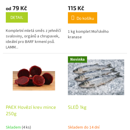
ů
79 Kč
115 Kč
od
DETAIL
Do košíku
Kompletní mletá směs z jehněčí
1 kg komplet Mořského
svaloviny, orgánů a chrupavek,
kranase
ideální pro BARF krmení psů.
LAMM...
Novinka
PAEX Hovězí krev mince
SLEĎ 1kg
250g
Skladem
(4 ks)
Skladem do 14 dní