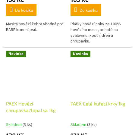
Do košíku
Do košíku
Masitá hovězí žebra vhodná pro
Plátky hovězí nohy ze 100%
BARF krmení psů.
hovězího masa, bohaté na
svalovinu, kostní dřeň a
chrupavku.
Novinka
Novinka
PAEX Hovězí
PAEX Celé kuřecí krky 1kg
chrupavka/lopatka 1kg
Skladem
(3 ks)
Skladem
(3 ks)