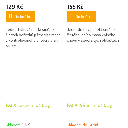
129 Kč
155 Kč
Do košíku
Do košíku
Jednodruhová mletá směs z
Jednodruhová mletá směs z
čistých odřezků pštrosího masa
čistého losího masa volného
z kontrolovaného chovu v Jižní
chovu v severských oblastech.
Africe
PAEX Losos mix 500g
PAEX Králičí mix 500g
Skladem
(3 ks)
Skladem do 14 dní