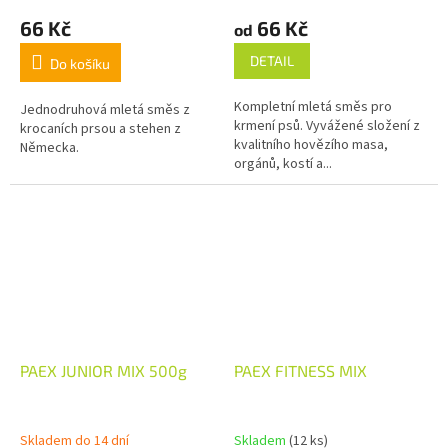
66 Kč
66 Kč
od
DETAIL
Do košíku
Kompletní mletá směs pro
Jednodruhová mletá směs z
krmení psů. Vyvážené složení z
krocaních prsou a stehen z
kvalitního hovězího masa,
Německa.
orgánů, kostí a...
PAEX JUNIOR MIX 500g
PAEX FITNESS MIX
Skladem do 14 dní
Skladem
(12 ks)