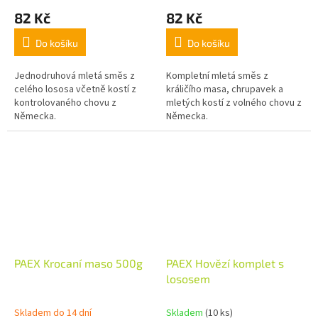
82 Kč
82 Kč
Do košíku
Do košíku
Jednodruhová mletá směs z
Kompletní mletá směs z
celého lososa včetně kostí z
králičího masa, chrupavek a
kontrolovaného chovu z
mletých kostí z volného chovu z
Německa.
Německa.
PAEX Krocaní maso 500g
PAEX Hovězí komplet s
lososem
Skladem do 14 dní
Skladem
(10 ks)