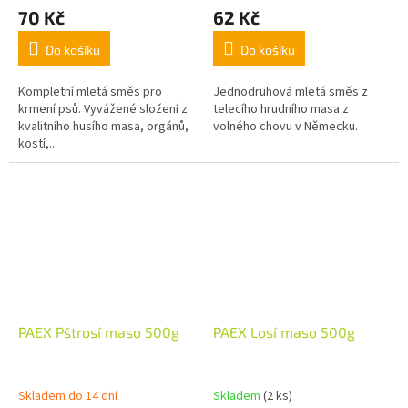
70 Kč
62 Kč
Do košíku
Do košíku
Kompletní mletá směs pro
Jednodruhová mletá směs z
krmení psů. Vyvážené složení z
telecího hrudního masa z
kvalitního husího masa, orgánů,
volného chovu v Německu.
kostí,...
PAEX Pštrosí maso 500g
PAEX Losí maso 500g
Skladem do 14 dní
Skladem
(2 ks)