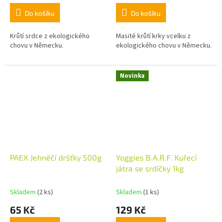
Do košíku
Do košíku
Krůtí srdce z ekologického
Masité krůtí krky vcelku z
chovu v Německu.
ekologického chovu v Německu.
Novinka
PAEX Jehněčí dršťky 500g
Yoggies B.A.R.F. Kuřecí
játra se srdíčky 1kg
Skladem
(2 ks)
Skladem
(1 ks)
65 Kč
129 Kč