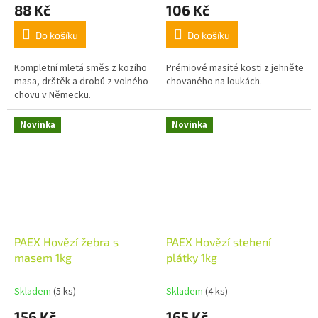
88 Kč
106 Kč
Do košíku
Do košíku
Kompletní mletá směs z kozího
Prémiové masité kosti z jehněte
masa, drštěk a drobů z volného
chovaného na loukách.
chovu v Německu.
Novinka
Novinka
PAEX Hovězí žebra s
PAEX Hovězí stehení
masem 1kg
plátky 1kg
Skladem
(5 ks)
Skladem
(4 ks)
156 Kč
165 Kč