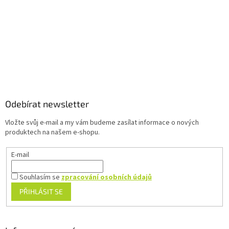
y
v
ý
p
i
s
u
Z
á
p
a
Odebírat newsletter
t
Vložte svůj e-mail a my vám budeme zasílat informace o nových
í
produktech na našem e-shopu.
E-mail
Souhlasím se
zpracování osobních údajů
PŘIHLÁSIT SE