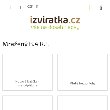
Přejít
NÁKUP
na
CZK
obsah
KOŠÍK
Mražený B.A.R.F.
Hotové balíčky -
Mleté bez přílohy
maso/příloha