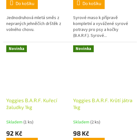
Do košíku
Do košíku
Jednodruhová mletá směs z
Syrové maso k přípravě
nepraných jehněčích drštěk z
kompletní a vyvážené syrové
volného chovu.
potravy pro psy a kočky
(B.A.R.F.). Syrové...
Novinka
Novinka
Yoggies B.A.R.F. Kuřecí
Yoggies B.A.R.F. Krůtí játra
žaludky 1kg
1kg
Skladem
(1 ks)
Skladem
(2 ks)
92 Kč
98 Kč