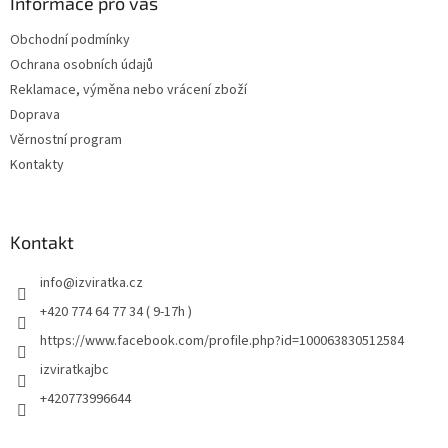
Informace pro vás
Obchodní podmínky
Ochrana osobních údajů
Reklamace, výměna nebo vrácení zboží
Doprava
Věrnostní program
Kontakty
Kontakt
info
@
izviratka.cz
+420 774 64 77 34 ( 9-17h )
https://www.facebook.com/profile.php?id=100063830512584
izviratkajbc
+420773996644