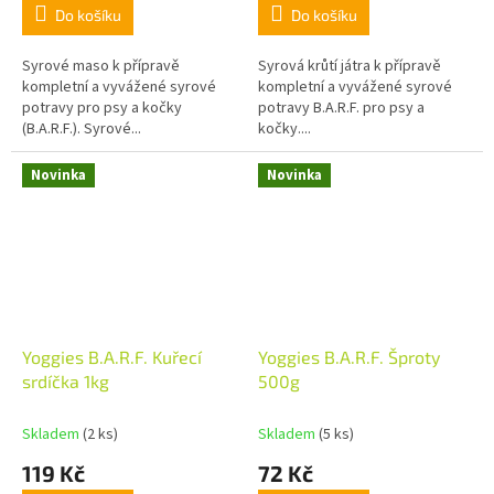
Do košíku
Do košíku
Syrové maso k přípravě
Syrová krůtí játra k přípravě
kompletní a vyvážené syrové
kompletní a vyvážené syrové
potravy pro psy a kočky
potravy B.A.R.F. pro psy a
(B.A.R.F.). Syrové...
kočky....
Novinka
Novinka
Yoggies B.A.R.F. Kuřecí
Yoggies B.A.R.F. Šproty
srdíčka 1kg
500g
Skladem
(2 ks)
Skladem
(5 ks)
119 Kč
72 Kč