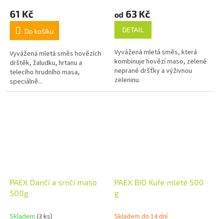
61 Kč
63 Kč
od
DETAIL
Do košíku
Vyvážená mletá směs, která
Vyvážená mletá směs hovězích
kombinuje hovězí maso, zelené
drštěk, žaludku, hrtanu a
neprané dršťky a výživnou
telecího hrudního masa,
zeleninu.
speciálně...
PAEX Dančí a srnčí maso
PAEX BIO Kuře mleté 500
500g
g
Skladem
(3 ks)
Skladem do 14 dní