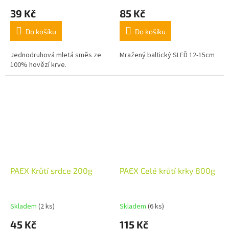
39 Kč
85 Kč
Do košíku
Do košíku
Jednodruhová mletá směs ze
Mražený baltický SLEĎ 12-15cm
100% hovězí krve.
PAEX Krůtí srdce 200g
PAEX Celé krůtí krky 800g
Skladem
(2 ks)
Skladem
(6 ks)
45 Kč
115 Kč