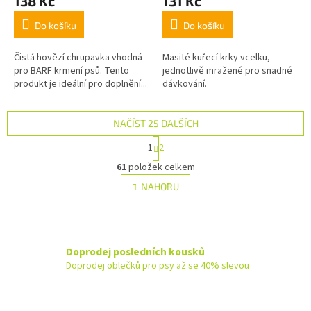
138 Kč
131 Kč
Do košíku
Do košíku
Čistá hovězí chrupavka vhodná
Masité kuřecí krky vcelku,
pro BARF krmení psů. Tento
jednotlivě mražené pro snadné
produkt je ideální pro doplnění...
dávkování.
NAČÍST 25 DALŠÍCH
S
1
2
t
O
r
61
položek celkem
v
á
l
NAHORU
n
á
k
d
o
v
a
á
c
n
Doprodej posledních kousků
í
í
p
Doprodej oblečků pro psy až se 40% slevou
r
v
k