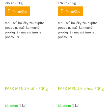
Měrná
Měrná
216 Kč / 1 kg
124 Kč / 1 kg
cena:
cena:
Do košíku
Do košíku
MASOVÉ balíčky zakoupíte
MASOVÉ balíčky zakoupíte
pouze na naší kamenné
pouze na naší kamenné
prodejně - nezasíláme je
prodejně - nezasíláme je
poštou! :)
poštou! :)
PAEX MENU Králík 500g
PAEX MENU Kachna 500g
Skladem
(2 ks)
Skladem
(2 ks)