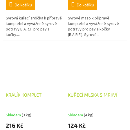
Do košíku
Do košíku
Syrová kuřecí srdíčka k přípravě
Syrové maso k přípravě
kompletní a vyvážené syrové
kompletní a vyvážené syrové
potravy B.A.R.F. pro psy a
potravy pro psy a kočky
kočky....
(B.A.R.F.). Syrové...
KRÁLÍK KOMPLET
KUŘECÍ MLSKA S MRKVÍ
Skladem
(3 kg)
Skladem
(4 kg)
216 Kč
124 Kč