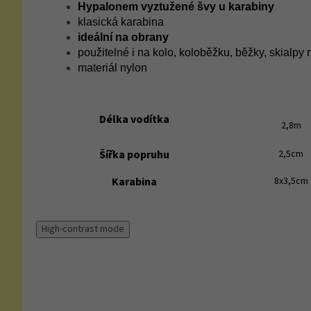
Hypalonem vyztužené švy u karabiny
klasická karabina
ideální na obrany
použitelné i na kolo, koloběžku, běžky, skialpy
materiál nylon
Délka vodítka
2,8m
Šířka popruhu
2,5cm
Karabina
8x3,5cm
High-contrast mode