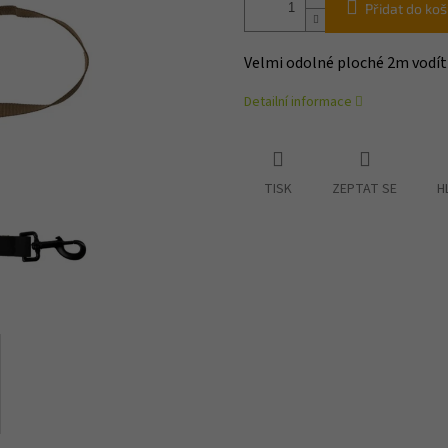
Přidat do koš
Velmi odolné ploché 2m vodít
Detailní informace
TISK
ZEPTAT SE
H