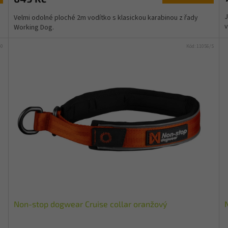
J
Velmi odolné ploché 2m vodítko s klasickou karabinou z řady
v
Working Dog.
40
Kód:
11056/S
Non-stop dogwear Cruise collar oranžový