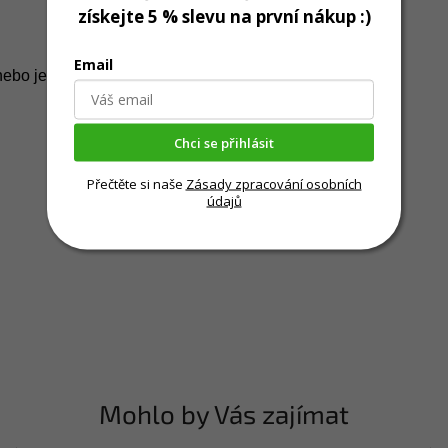
získejte 5 % slevu na první nákup :)
Email
 nebo jen akční venčení
Chci se přihlásit
Přečtěte si naše
Zásady zpracování osobních
údajů
Mohlo by Vás zajímat