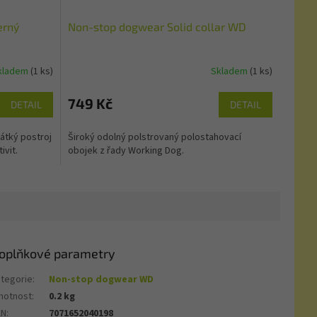
erný
Non-stop dogwear Solid collar WD
kladem
(1 ks)
Skladem
(1 ks)
749 Kč
DETAIL
DETAIL
átký postroj
Široký odolný polstrovaný polostahovací
ivit.
obojek z řady Working Dog.
oplňkové parametry
tegorie
:
Non-stop dogwear WD
motnost
:
0.2 kg
AN
:
7071652040198