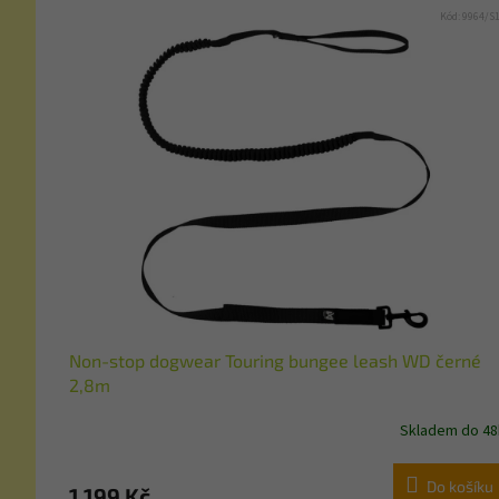
Kód:
9964/S
Non-stop dogwear Touring bungee leash WD černé
2,8m
Skladem do 48
Do košíku
1 199 Kč