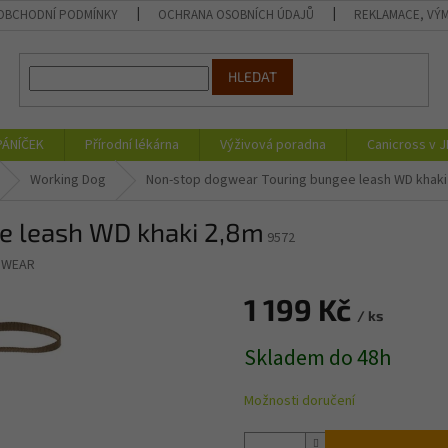
OBCHODNÍ PODMÍNKY
OCHRANA OSOBNÍCH ÚDAJŮ
REKLAMACE, VÝM
HLEDAT
PÁNÍČEK
Přírodní lékárna
Výživová poradna
Canicross v 
Working Dog
Non-stop dogwear Touring bungee leash WD khaki
e leash WD khaki 2,8m
9572
GWEAR
1 199 Kč
/ ks
Měrná
Skladem do 48h
cena:
Možnosti doručení