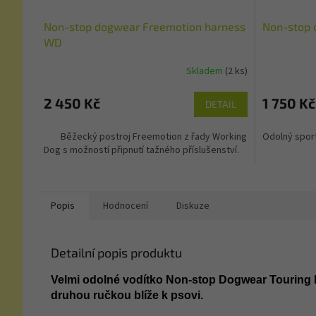
Non-stop dogwear Freemotion harness
Non-stop 
WD
Skladem
(2 ks)
2 450 Kč
1 750 Kč
DETAIL
Běžecký postroj Freemotion z řady Working
Odolný sport
Dog s možností připnutí tažného příslušenství.
Popis
Hodnocení
Diskuze
Detailní popis produktu
Velmi odolné vodítko Non-stop Dogwear Touring 
druhou ručkou blíže k psovi.