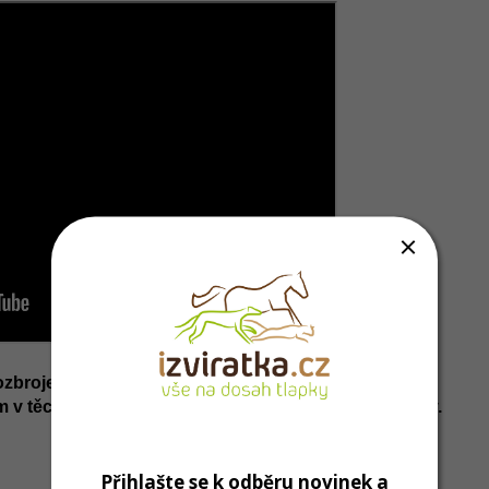
zbrojené složky a záchranáře, díky čemuž prošla
 v těchto podmínkách. Není tomu jinak ani s vodítky.
Přihlašte se k odběru novinek a