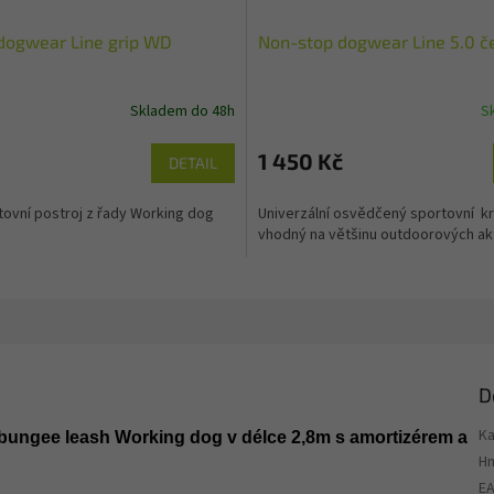
dogwear Line grip WD
Non-stop dogwear Line 5.0 č
Skladem do 48h
S
1 450 Kč
DETAIL
ovní postroj z řady Working dog
Univerzální osvědčený sportovní kr
vhodný na většinu outdoorových akt
D
Ka
bungee leash Working dog v délce 2,8m s amortizérem a
H
E