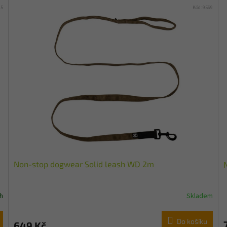
15
Kód:
9569
Non-stop dogwear Solid leash WD 2m
h
Skladem
Do košíku
649 Kč