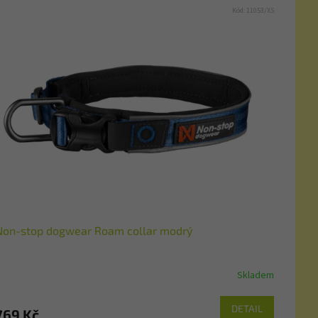
Kód:
11053/XS
Non-stop dogwear Roam collar modrý
Skladem
DETAIL
769 Kč