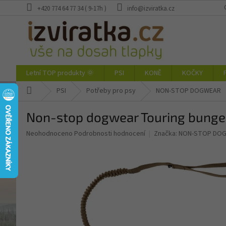
Přejít
+420 774 64 77 34 ( 9-17h )
info@izviratka.cz
na
obsah
Letní TOP produkty 🌞
PSI
KONĚ
KOČKY
Domů
PSI
Potřeby pro psy
NON-STOP DOGWEAR
Non-stop dogwear Touring bunge
Průměrné
Neohodnoceno
Podrobnosti hodnocení
Značka:
NON-STOP DO
hodnocení
produktu
je
0,0
z
5
hvězdiček.