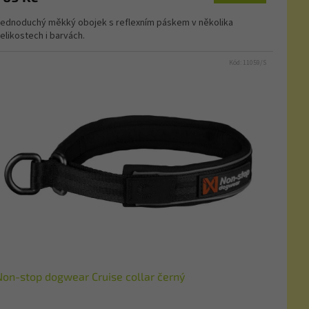
ednoduchý měkký obojek s reflexním páskem v několika
elikostech i barvách.
Kód:
11059/S
Non-stop dogwear Cruise collar černý