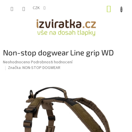
Přejít
NÁKUP
na
CZK
obsah
KOŠÍK
Non-stop dogwear Line grip WD
Průměrné
Neohodnoceno
Podrobnosti hodnocení
hodnocení
Značka:
NON-STOP DOGWEAR
produktu
je
0,0
z
5
hvězdiček.