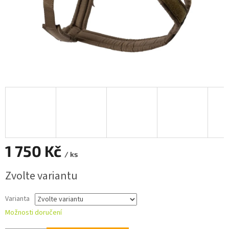
1 750 Kč
/ ks
Měrná
Zvolte variantu
cena:
Varianta
Možnosti doručení