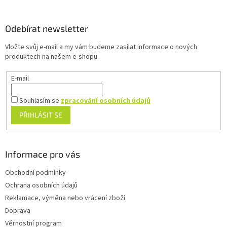
á
p
a
Odebírat newsletter
t
Vložte svůj e-mail a my vám budeme zasílat informace o nových
í
produktech na našem e-shopu.
E-mail
Souhlasím se
zpracování osobních údajů
PŘIHLÁSIT SE
Informace pro vás
Obchodní podmínky
Ochrana osobních údajů
Reklamace, výměna nebo vrácení zboží
Doprava
Věrnostní program