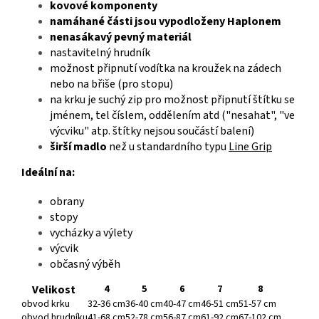
kovové komponenty
namáhané části jsou vypodloženy Haplonem
nenasákavý pevný materiál
nastavitelný hrudník
možnost připnutí vodítka na kroužek na zádech
nebo na břiše (pro stopu)
na krku je suchý zip pro možnost připnutí štítku se
jménem, tel číslem, oddělením atd ("nesahat", "ve
výcviku" atp. štítky nejsou součástí balení)
širší madlo
než u standardního typu
Line Grip
Ideální na:
obrany
stopy
vycházky a výlety
výcvik
občasný výběh
Velikost
4
5
6
7
8
obvod krku
32-36 cm
36-40 cm
40-47 cm
46-51 cm
51-57 cm
obvod hrudníku
41-68 cm
52-78 cm
56-87 cm
61-92 cm
67-102 cm