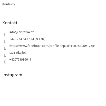
Kontakty
Kontakt
info
@
izviratka.cz
+420 774 64 77 34 ( 9-17h )
https://www.facebook.com/profile.php?id=100063830512584
izviratkajbc
+420773996644
Instagram