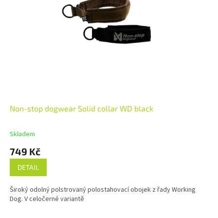
Non-stop dogwear Solid collar WD black
Skladem
749 Kč
DETAIL
Široký odolný polstrovaný polostahovací obojek z řady Working
Dog. V celočerné variantě
Z