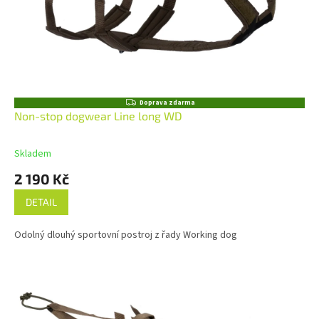
Z
Doprava zdarma
D
Non-stop dogwear Line long WD
A
R
M
Skladem
A
2 190 Kč
DETAIL
Odolný dlouhý sportovní postroj z řady Working dog