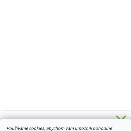
CHCETE SLEVU 5 % na Váš první nákup?
"
Používáme cookies, abychom Vám umožnili pohodlné
Stačí se přihlásit k odběru novinek z našeho obchodu a je
HURTTA-COLLECTION.CZ