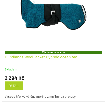
Z
Doprava zdarma
D
Hundlands Wool jacket Hybrido ocean teal
A
R
M
Skladem
A
2 294 Kč
DETAIL
Vysoce hřejivá vlněná merino zimní bunda pro psy.