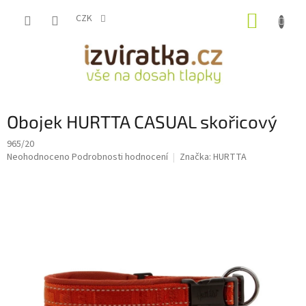
Přejít
NÁKUP
na
CZK
obsah
KOŠÍK
Obojek HURTTA CASUAL skořicový
965/20
Průměrné
Neohodnoceno
Podrobnosti hodnocení
Značka:
HURTTA
hodnocení
produktu
je
0,0
z
5
hvězdiček.