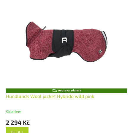
Z
Doprava zdarma
D
Hundlands Wool jacket Hybrido wild pink
A
R
M
Skladem
A
2 294 Kč
DETAIL