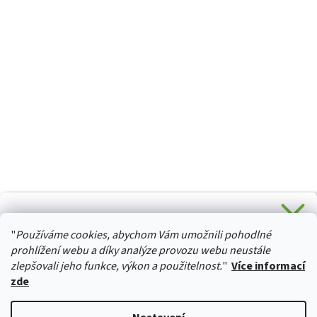
CHCETE SLEVU 5 % na Váš první nákup?
"
Používáme cookies, abychom Vám umožnili pohodlné
Stačí se přihlásit k odběru novinek z našeho obchodu a je
HURTTA-COLLECTION.CZ
Vaše :)
prohlížení webu a díky analýze provozu webu neustále
zlepšovali jeho funkce, výkon a použitelnost.
"
Více informací
zde
Ano, chci se přihlásit
Vytvořil Shoptet