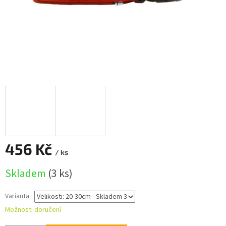
456 Kč
/ ks
Měrná
Skladem
(3 ks)
cena:
Varianta
Možnosti doručení