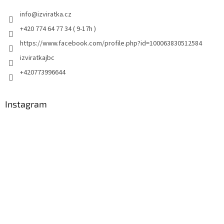
info
@
izviratka.cz
+420 774 64 77 34 ( 9-17h )
https://www.facebook.com/profile.php?id=100063830512584
izviratkajbc
+420773996644
Instagram