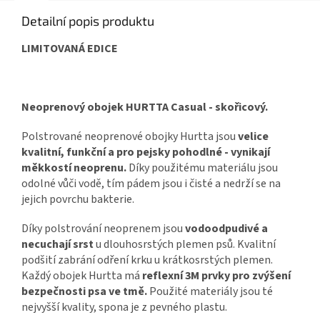
Detailní popis produktu
LIMITOVANÁ EDICE
Neoprenový obojek HURTTA Casual - skořicový.
Polstrované neoprenové obojky Hurtta jsou
velice
kvalitní, funkční a pro pejsky pohodlné - vynikají
měkkostí neoprenu.
Díky použitému materiálu jsou
odolné vůči vodě, tím pádem jsou i čisté a nedrží se na
jejich povrchu bakterie.
Díky polstrování neoprenem jsou
vodoodpudivé a
necuchají srst
u dlouhosrstých plemen psů. Kvalitní
podšití zabrání odření krku u krátkosrstých plemen.
Každý obojek Hurtta má
reflexní 3M prvky pro zvýšení
bezpečnosti psa ve tmě.
Použité materiály jsou té
nejvyšší kvality, spona je z pevného plastu.