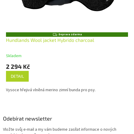
Z
Doprava zdarma
D
Hundlands Wool jacket Hybrido charcoal
A
R
M
Skladem
A
2 294 Kč
DETAIL
Vysoce hřejivá vlněná merino zimní bunda pro psy.
Z
á
p
a
Odebírat newsletter
t
Vložte svůj e-mail a my vám budeme zasílat informace o nových
í