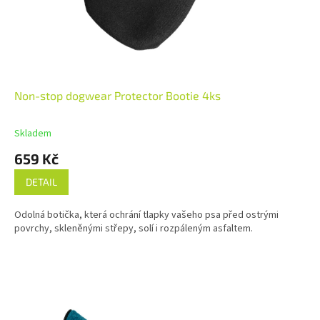
Non-stop dogwear Protector Bootie 4ks
Skladem
659 Kč
DETAIL
Odolná botička, která ochrání tlapky vašeho psa před ostrými
povrchy, skleněnými střepy, solí i rozpáleným asfaltem.