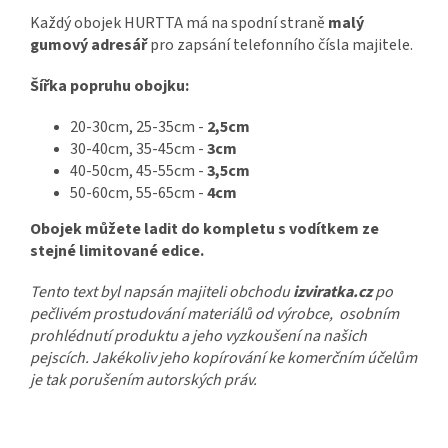
Každý obojek HURTTA má na spodní straně
malý
gumový adresář
pro zapsání telefonního čísla majitele.
Šířka popruhu obojku:
20-30cm, 25-35cm -
2,5cm
30-40cm, 35-45cm -
3cm
40-50cm, 45-55cm -
3,5cm
50-60cm, 55-65cm -
4cm
Obojek můžete ladit do kompletu s vodítkem ze
stejné limitované edice.
Tento text byl napsán majiteli obchodu
izviratka.cz
po
pečlivém prostudování materiálů od výrobce, osobním
prohlédnutí produktu a jeho vyzkoušení na našich
pejscích. Jakékoliv jeho kopírování ke komerčním účelům
je tak porušením autorských práv.