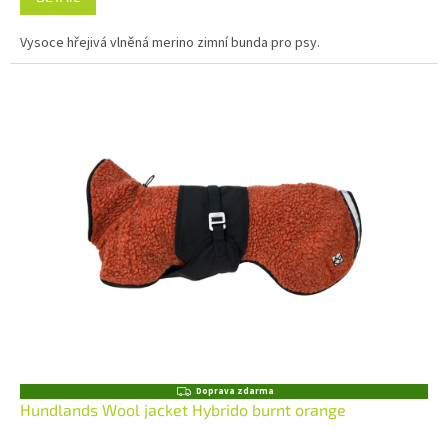
Vysoce hřejivá vlněná merino zimní bunda pro psy.
Z
Doprava zdarma
D
Hundlands Wool jacket Hybrido burnt orange
A
R
M