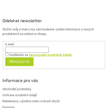
Z
á
p
a
Odebírat newsletter
t
Vložte svůj e-mail a my vám budeme zasílat informace o nových
í
produktech na našem e-shopu.
E-mail
Souhlasím se
zpracování osobních údajů
PŘIHLÁSIT SE
Informace pro vás
Obchodní podmínky
Ochrana osobních údajů
Reklamace, výměna nebo vrácení zboží
Doprava