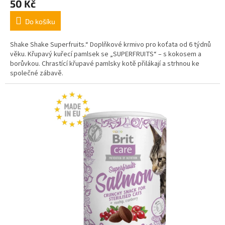
50 Kč
Do košíku
Shake Shake Superfruits.“ Doplňkové krmivo pro koťata od 6 týdnů
věku. Křupavý kuřecí pamlsek se „SUPERFRUITS“ – s kokosem a
borůvkou. Chrastící křupavé pamlsky kotě přilákají a strhnou ke
společné zábavě.