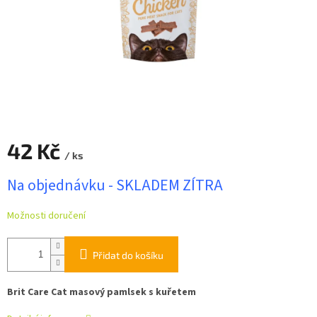
42 Kč
/ ks
Měrná
Na objednávku - SKLADEM ZÍTRA
cena:
Možnosti doručení
Přidat do košíku
Brit Care Cat masový pamlsek s kuřetem