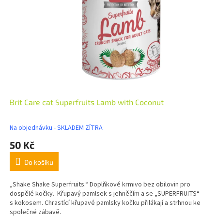
Brit Care cat Superfruits Lamb with Coconut
Na objednávku - SKLADEM ZÍTRA
50 Kč
Do košíku
„Shake Shake Superfruits.“ Doplňkové krmivo bez obilovin pro
dospělé kočky. Křupavý pamlsek s jehněčím a se „SUPERFRUITS“ –
s kokosem. Chrastící křupavé pamlsky kočku přilákají a strhnou ke
společné zábavě.