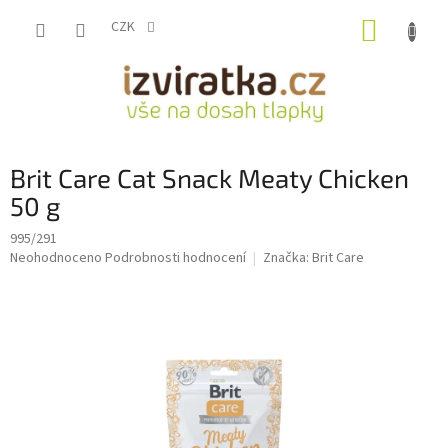
Přejít
NÁKUP
na
CZK
obsah
KOŠÍK
Brit Care Cat Snack Meaty Chicken
50 g
995/291
Průměrné
Neohodnoceno
Podrobnosti hodnocení
Značka:
Brit Care
hodnocení
produktu
je
0,0
z
5
hvězdiček.