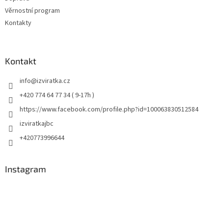
Věrnostní program
Kontakty
Kontakt
info
@
izviratka.cz
+420 774 64 77 34 ( 9-17h )
https://www.facebook.com/profile.php?id=100063830512584
izviratkajbc
+420773996644
Instagram