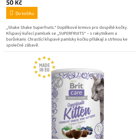
50 Kč
Do košíku
„Shake Shake Superfruits.“ Doplňkové krmivo pro dospělé kočky.
Křupavý kuřecí pamlsek se „SUPERFRUITS“ – s rakytníkem a
borůvkami. Chrastící křupavé pamlsky kočku přilákají a strhnou ke
společné zábavě.