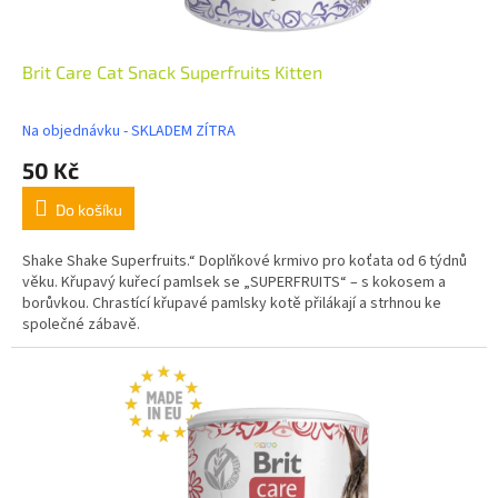
Brit Care Cat Snack Superfruits Kitten
Na objednávku - SKLADEM ZÍTRA
50 Kč
Do košíku
Shake Shake Superfruits.“ Doplňkové krmivo pro koťata od 6 týdnů
věku. Křupavý kuřecí pamlsek se „SUPERFRUITS“ – s kokosem a
borůvkou. Chrastící křupavé pamlsky kotě přilákají a strhnou ke
společné zábavě.