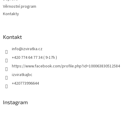
Věrnostní program
Kontakty
Kontakt
info
@
izviratka.cz
+420 774 64 77 34 ( 9-17h )
https://www.facebook.com/profile.php?id=100063830512584
izviratkajbc
+420773996644
Instagram