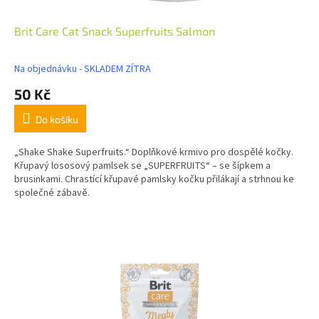
Brit Care Cat Snack Superfruits Salmon
Na objednávku - SKLADEM ZÍTRA
50 Kč
Do košíku
„Shake Shake Superfruits.“ Doplňkové krmivo pro dospělé kočky.
Křupavý lososový pamlsek se „SUPERFRUITS“ – se šípkem a
brusinkami. Chrastící křupavé pamlsky kočku přilákají a strhnou ke
společné zábavě.