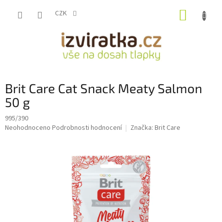
Přejít
NÁKUP
na
CZK
obsah
KOŠÍK
Brit Care Cat Snack Meaty Salmon
50 g
995/390
Průměrné
Neohodnoceno
Podrobnosti hodnocení
Značka:
Brit Care
hodnocení
produktu
je
0,0
z
5
hvězdiček.