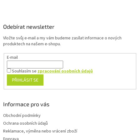
Z
á
p
a
Odebírat newsletter
t
Vložte svůj e-mail a my vám budeme zasílat informace o nových
í
produktech na našem e-shopu.
E-mail
Souhlasím se
zpracování osobních údajů
PŘIHLÁSIT SE
Informace pro vás
Obchodní podmínky
Ochrana osobních údajů
Reklamace, výměna nebo vrácení zboží
Doprava