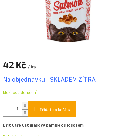
42 Kč
/ ks
Měrná
Na objednávku - SKLADEM ZÍTRA
cena:
Možnosti doručení
Přidat do košíku
Brit Care Cat masový pamlsek s lososem