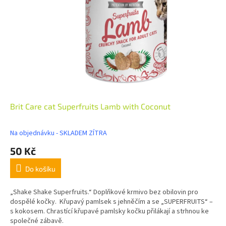
Brit Care cat Superfruits Lamb with Coconut
Na objednávku - SKLADEM ZÍTRA
50 Kč
Do košíku
„Shake Shake Superfruits.“ Doplňkové krmivo bez obilovin pro
dospělé kočky. Křupavý pamlsek s jehněčím a se „SUPERFRUITS“ –
s kokosem. Chrastící křupavé pamlsky kočku přilákají a strhnou ke
společné zábavě.