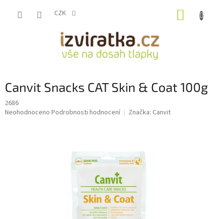
Přejít
NÁKUP
na
CZK
obsah
KOŠÍK
Canvit Snacks CAT Skin & Coat 100g
2686
Průměrné
Neohodnoceno
Podrobnosti hodnocení
Značka:
Canvit
hodnocení
produktu
je
0,0
z
5
hvězdiček.