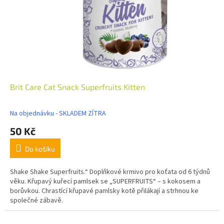
Brit Care Cat Snack Superfruits Kitten
Na objednávku - SKLADEM ZÍTRA
50 Kč
Do košíku
Shake Shake Superfruits.“ Doplňkové krmivo pro koťata od 6 týdnů
věku. Křupavý kuřecí pamlsek se „SUPERFRUITS“ – s kokosem a
borůvkou. Chrastící křupavé pamlsky kotě přilákají a strhnou ke
společné zábavě.