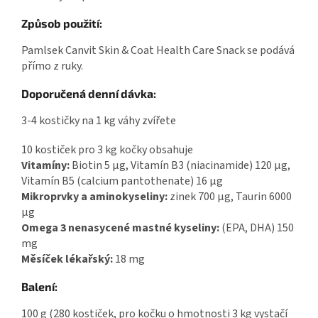
Způsob použití:
Pamlsek Canvit Skin & Coat Health Care Snack se podává
přímo z ruky.
Doporučená denní dávka:
3-4 kostičky na 1 kg váhy zvířete
10 kostiček pro 3 kg kočky obsahuje
Vitamíny:
Biotin 5 µg, Vitamín B3 (niacinamide) 120 µg,
Vitamín B5 (calcium pantothenate) 16 µg
Mikroprvky a aminokyseliny:
zinek 700 µg, Taurin 6000
µg
Omega 3 nenasycené mastné kyseliny:
(EPA, DHA) 150
mg
Měsíček lékařský:
18 mg
Balení:
100 g (280 kostiček, pro kočku o hmotnosti 3 kg vystačí