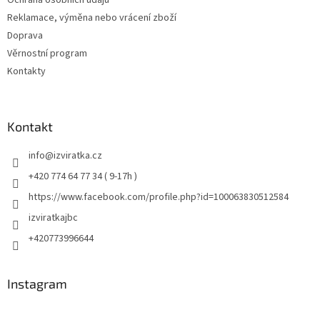
Reklamace, výměna nebo vrácení zboží
Doprava
Věrnostní program
Kontakty
Kontakt
info
@
izviratka.cz
+420 774 64 77 34 ( 9-17h )
https://www.facebook.com/profile.php?id=100063830512584
izviratkajbc
+420773996644
Instagram