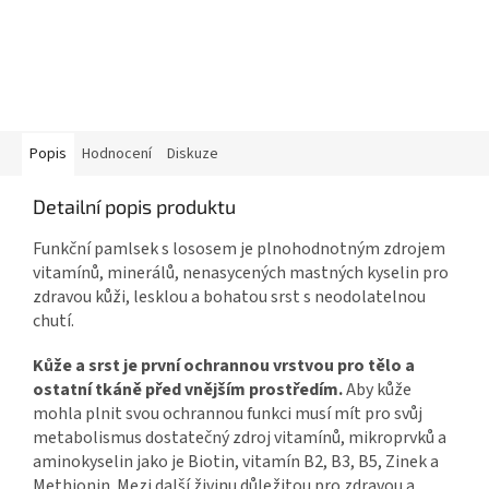
Popis
Hodnocení
Diskuze
Detailní popis produktu
Funkční pamlsek s lososem je plnohodnotným zdrojem
vitamínů, minerálů, nenasycených mastných kyselin pro
zdravou kůži, lesklou a bohatou srst s neodolatelnou
chutí.
Kůže a srst je první ochrannou vrstvou pro tělo a
ostatní tkáně před vnějším prostředím.
Aby kůže
mohla plnit svou ochrannou funkci musí mít pro svůj
metabolismus dostatečný zdroj vitamínů, mikroprvků a
aminokyselin jako je Biotin, vitamín B2, B3, B5, Zinek a
Methionin. Mezi další živinu důležitou pro zdravou a