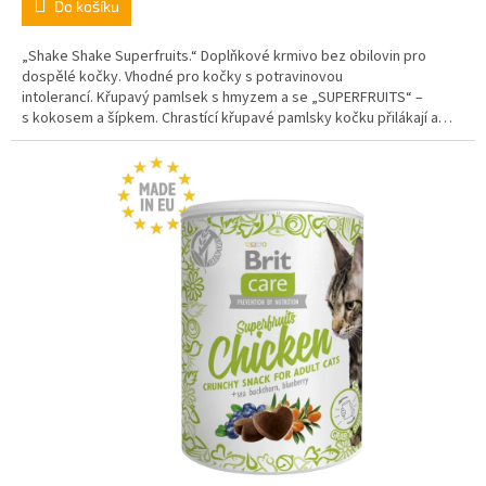
Do košíku
„Shake Shake Superfruits.“ Doplňkové krmivo bez obilovin pro
dospělé kočky. Vhodné pro kočky s potravinovou
intolerancí. Křupavý pamlsek s hmyzem a se „SUPERFRUITS“ –
s kokosem a šípkem. Chrastící křupavé pamlsky kočku přilákají a
strhnou ke společné zábavě.