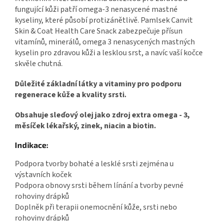
fungující kůži patří omega-3 nenasycené mastné
kyseliny, které působí protizánětlivě. Pamlsek Canvit
Skin & Coat Health Care Snack zabezpečuje přísun
vitamínů, minerálů, omega 3 nenasycených mastných
kyselin pro zdravou kůži a lesklou srst, a navíc vaší kočce
skvěle chutná.
Důležité základní látky a vitaminy pro podporu
regenerace kůže a kvality srsti.
Obsahuje sleďový olej jako zdroj extra omega - 3,
měsíček lékařský, zinek, niacin a biotin.
Indikace:
Podpora tvorby bohaté a lesklé srsti zejména u
výstavních koček
Podpora obnovy srsti během línání a tvorby pevné
rohoviny drápků
Doplněk při terapii onemocnění kůže, srsti nebo
rohoviny drápků