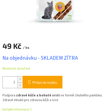
49 Kč
/ ks
Měrná
Na objednávku - SKLADEM ZÍTRA
cena:
Možnosti doručení
Přidat do košíku
Podpora
zdravé kůže a bohaté srsti
ve formě chutného pamlsku.
Zdravé mlsání pro zdravou kůži a srst.
Detailní informace