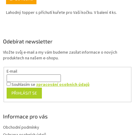
Lahodný topper s příchutí kuřete pro Vaší kočku. V balení 4 ks.
Z
á
p
a
Odebírat newsletter
t
Vložte svůj e-mail a my vám budeme zasílat informace o nových
í
produktech na našem e-shopu.
E-mail
Souhlasím se
zpracování osobních údajů
PŘIHLÁSIT SE
Informace pro vás
Obchodní podmínky
Ochrana osobních údajů