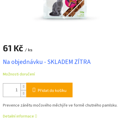
61 Kč
/ ks
Měrná
Na objednávku - SKLADEM ZÍTRA
cena:
Možnosti doručení
Přidat do košíku
Prevence zánětu močového měchýře ve formě chutného pamlsku.
Detailní informace