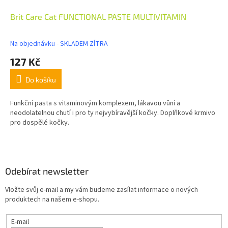
Brit Care Cat FUNCTIONAL PASTE MULTIVITAMIN
Na objednávku - SKLADEM ZÍTRA
127 Kč
Do košíku
Funkční pasta s vitaminovým komplexem, lákavou vůní a
neodolatelnou chutí i pro ty nejvybíravější kočky. Doplňkové krmivo
pro dospělé kočky.
Z
á
p
a
Odebírat newsletter
t
Vložte svůj e-mail a my vám budeme zasílat informace o nových
í
produktech na našem e-shopu.
E-mail