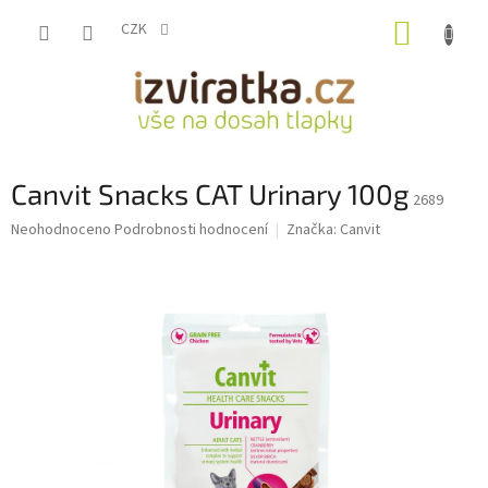
Přejít
NÁKUP
na
CZK
obsah
KOŠÍK
Canvit Snacks CAT Urinary 100g
2689
Průměrné
Neohodnoceno
Podrobnosti hodnocení
Značka:
Canvit
hodnocení
produktu
je
0,0
z
5
hvězdiček.