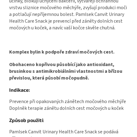
účinky, blokují uchycení bakterií, vytvářejí ochrannou
vrstvu sliznice močového měchýře, zvyšují produkci moči
a potlačují nepříjemnou bolest. Pamlsek Canvit Urinary
Health Care Snack je prevencí před záněty dolních cest
močových u koček, a navíc vaší kočce skvěle chutná.
Komplex bylin k podpoře zdraví močových cest.
Obohaceno kopřivou působící jako antioxidant,
brusinkou s antimikrobiálními vlastnostmi a břízou
převislou, která působí močopudně.
Indikace:
Prevence při opakovaných zánětech močového měchýře
Doplněk terapie zánětu dolních cest močových u koček
Způsob použití:
Pamlsek Canvit Urinary Health Care Snack se podává