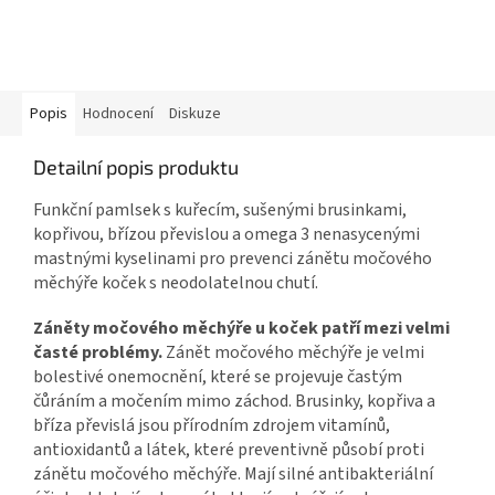
Popis
Hodnocení
Diskuze
Detailní popis produktu
Funkční pamlsek s kuřecím, sušenými brusinkami,
kopřivou, břízou převislou a omega 3 nenasycenými
mastnými kyselinami pro prevenci zánětu močového
měchýře koček s neodolatelnou chutí.
Záněty močového měchýře u koček patří mezi velmi
časté problémy.
Zánět močového měchýře je velmi
bolestivé onemocnění, které se projevuje častým
čůráním a močením mimo záchod. Brusinky, kopřiva a
bříza převislá jsou přírodním zdrojem vitamínů,
antioxidantů a látek, které preventivně působí proti
zánětu močového měchýře. Mají silné antibakteriální