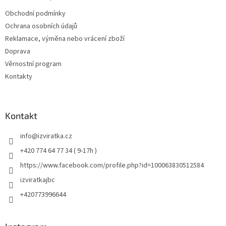
Obchodní podmínky
Ochrana osobních údajů
Reklamace, výměna nebo vrácení zboží
Doprava
Věrnostní program
Kontakty
Kontakt
info
@
izviratka.cz
+420 774 64 77 34 ( 9-17h )
https://www.facebook.com/profile.php?id=100063830512584
izviratkajbc
+420773996644