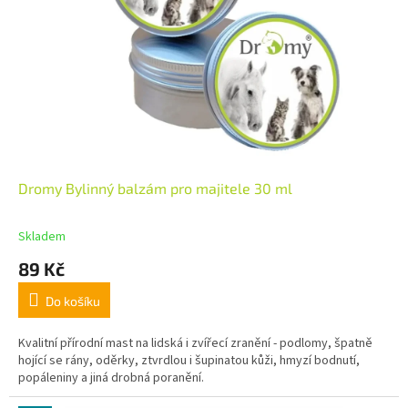
Dromy Bylinný balzám pro majitele 30 ml
Skladem
89 Kč
Do košíku
Kvalitní přírodní mast na lidská i zvířecí zranění - podlomy, špatně
hojící se rány, oděrky, ztvrdlou i šupinatou kůži, hmyzí bodnutí,
popáleniny a jiná drobná poranění.