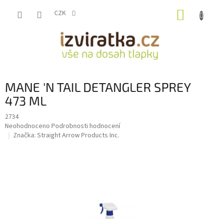
Přejít
NÁKUP
na
CZK
obsah
KOŠÍK
MANE 'N TAIL DETANGLER SPREY
473 ML
2734
Průměrné
Neohodnoceno
Podrobnosti hodnocení
hodnocení
Značka:
Straight Arrow Products Inc.
produktu
je
0,0
z
5
hvězdiček.