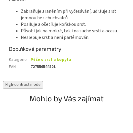
Zabraňuje zraněním při vyčesávání, udržuje srst
jemnou bez chuchvalců.
Posiluje a ošetřuje koňskou srst.
Působí jak na mokré, tak i na suché srsti a ocasu.
Neslepuje srst a není parfémován.
Doplňkové parametry
Kategorie
:
Péče o srst a kopyta
EAN
:
727556544801
High-contrast mode
Mohlo by Vás zajímat