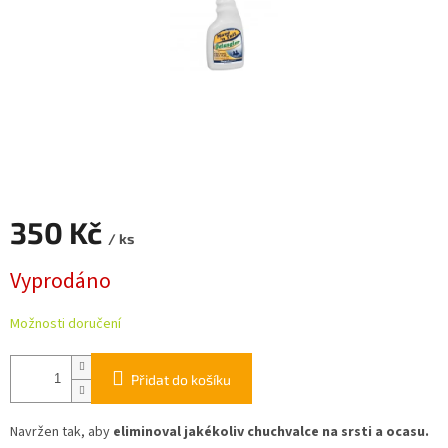
350 Kč
/ ks
Měrná
Vyprodáno
cena:
Možnosti doručení
Přidat do košíku
Navržen tak, aby
eliminoval jakékoliv chuchvalce na srsti a ocasu.