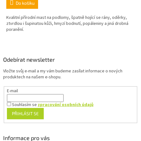
Do košíku
Kvalitní přírodní mast na podlomy, špatně hojící se rány, oděrky,
ztvrdlou i šupinatou kůži, hmyzí bodnutí, popáleniny a jiná drobná
poranění.
Z
á
p
a
Odebírat newsletter
t
Vložte svůj e-mail a my vám budeme zasílat informace o nových
í
produktech na našem e-shopu.
E-mail
Souhlasím se
zpracování osobních údajů
PŘIHLÁSIT SE
Informace pro vás