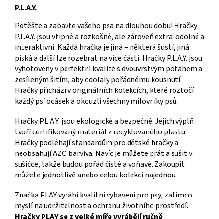
P.L.A.Y.
Potěšte a zabavte vašeho psa na dlouhou dobu! Hračky
P.L.A.Y. jsou vtipné a rozkošné, ale zároveň extra-odolné a
interaktivní. Každá hračka je jiná – některá šustí, jiná
píská a další lze rozebrat na více částí. Hračky P.L.A.Y. jsou
vyhotoveny v perfektní kvalitě s dvouvrstvým potahem a
zesíleným šitím, aby odolaly pořádnému kousnutí.
Hračky přichází v originálních kolekcích, které roztočí
každý psí ocásek a okouzlí všechny milovníky psů.
Hračky P.L.A.Y. jsou ekologické a bezpečné. Jejich výplň
tvoří certifikovaný materiál z recyklovaného plastu.
Hračky podléhají standardům pro dětské hračky a
neobsahují AZO barviva. Navíc je můžete prát a sušit v
sušičce, takže budou pořád čisté a voňavé. Zakoupit
můžete jednotlivě anebo celou kolekci najednou.
Značka PLAY vyrábí kvalitní vybavení pro psy, zatímco
myslí na udržitelnost a ochranu životního prostředí.
Hračky PLAY se z velké míře vyrábějí ručně