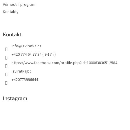
Věrnostní program
Kontakty
Kontakt
info
@
izviratka.cz
+420 774 64 77 34 ( 9-17h )
https://www.facebook.com/profile.php?id=100063830512584
izviratkajbc
+420773996644
Instagram