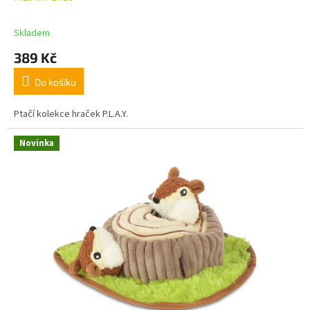
Skladem
389 Kč
Do košíku
Ptačí kolekce hraček P.L.A.Y.
Novinka