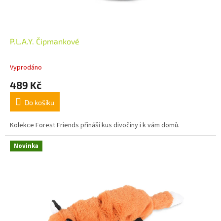
P.L.A.Y. Čipmankové
Vyprodáno
489 Kč
Do košíku
Kolekce Forest Friends přináší kus divočiny i k vám domů.
Novinka