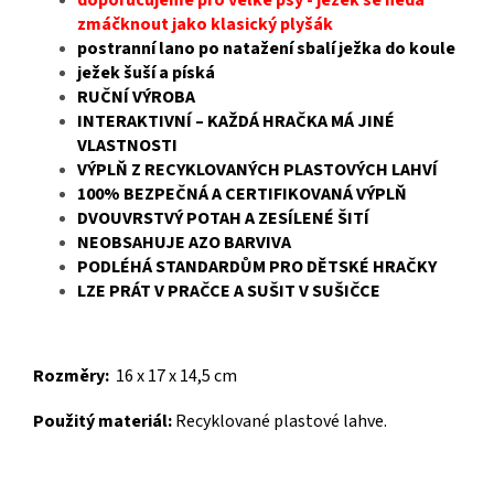
doporučujeme pro velké psy - ježek se nedá
zmáčknout jako klasický plyšák
postranní lano po natažení sbalí ježka do koule
ježek šuší a píská
RUČNÍ VÝROBA
INTERAKTIVNÍ – KAŽDÁ HRAČKA MÁ JINÉ
VLASTNOSTI
VÝPLŇ Z RECYKLOVANÝCH PLASTOVÝCH LAHVÍ
100% BEZPEČNÁ A CERTIFIKOVANÁ VÝPLŇ
DVOUVRSTVÝ POTAH A ZESÍLENÉ ŠITÍ
NEOBSAHUJE AZO BARVIVA
PODLÉHÁ STANDARDŮM PRO DĚTSKÉ HRAČKY
LZE PRÁT V PRAČCE A SUŠIT V SUŠIČCE
Rozm
ěry:
16 x 17 x 14,5 cm
Použitý materiál:
Recyklované plastové lahve.