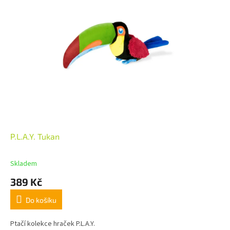
P.L.A.Y. Tukan
Skladem
389 Kč
Do košíku
Ptačí kolekce hraček P.L.A.Y.