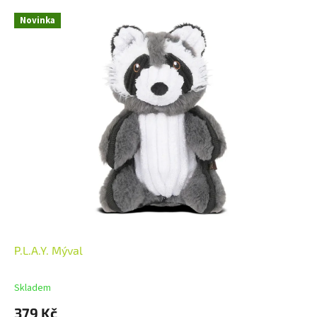
Novinka
P.L.A.Y. Mýval
Skladem
379 Kč