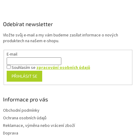
Z
á
p
a
Odebírat newsletter
t
Vložte svůj e-mail a my vám budeme zasílat informace o nových
í
produktech na našem e-shopu.
E-mail
Souhlasím se
zpracování osobních údajů
PŘIHLÁSIT SE
Informace pro vás
Obchodní podmínky
Ochrana osobních údajů
Reklamace, výměna nebo vrácení zboží
Doprava