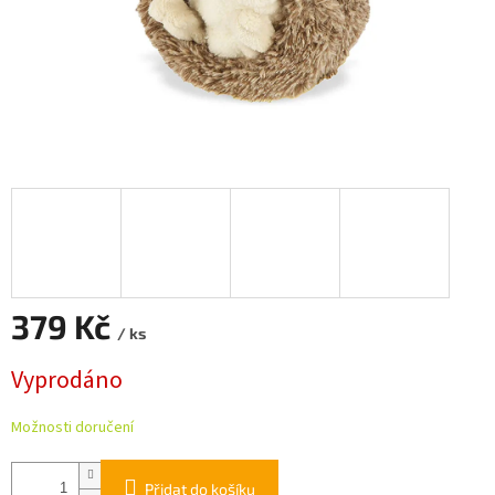
379 Kč
/ ks
Měrná
Vyprodáno
cena:
Možnosti doručení
Přidat do košíku