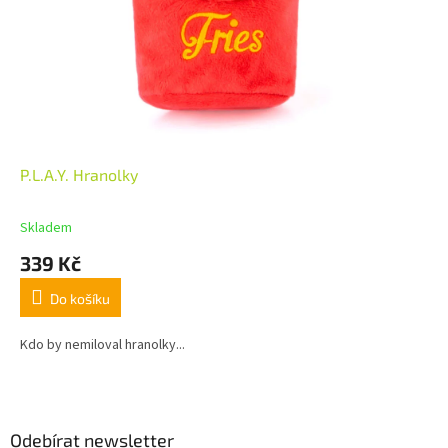
P.L.A.Y. Hranolky
Skladem
339 Kč
Do košíku
Kdo by nemiloval hranolky...
Z
á
p
a
Odebírat newsletter