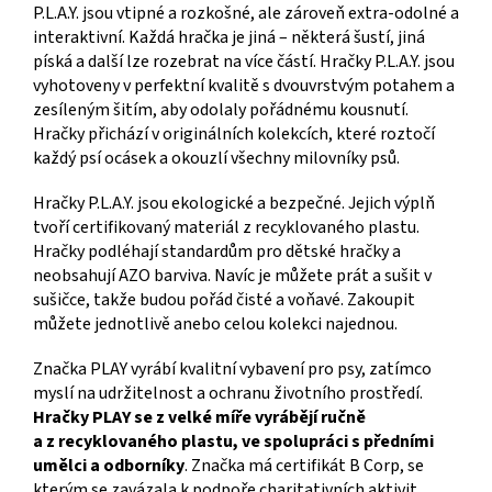
P.L.A.Y. jsou vtipné a rozkošné, ale zároveň extra-odolné a
interaktivní. Každá hračka je jiná – některá šustí, jiná
píská a další lze rozebrat na více částí. Hračky P.L.A.Y. jsou
vyhotoveny v perfektní kvalitě s dvouvrstvým potahem a
zesíleným šitím, aby odolaly pořádnému kousnutí.
Hračky přichází v originálních kolekcích, které roztočí
každý psí ocásek a okouzlí všechny milovníky psů.
Hračky P.L.A.Y. jsou ekologické a bezpečné. Jejich výplň
tvoří certifikovaný materiál z recyklovaného plastu.
Hračky podléhají standardům pro dětské hračky a
neobsahují AZO barviva. Navíc je můžete prát a sušit v
sušičce, takže budou pořád čisté a voňavé. Zakoupit
můžete jednotlivě anebo celou kolekci najednou.
Značka PLAY vyrábí kvalitní vybavení pro psy, zatímco
myslí na udržitelnost a ochranu životního prostředí.
Hračky PLAY se z velké míře vyrábějí ručně
a z recyklovaného plastu, ve spolupráci s předními
umělci a odborníky
. Značka má certifikát B Corp, se
kterým se zavázala k podpoře charitativních aktivit,