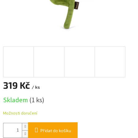
319 Kč
/ ks
Měrná
Skladem
(1 ks)
cena:
Možnosti doručení
Přidat do košíku