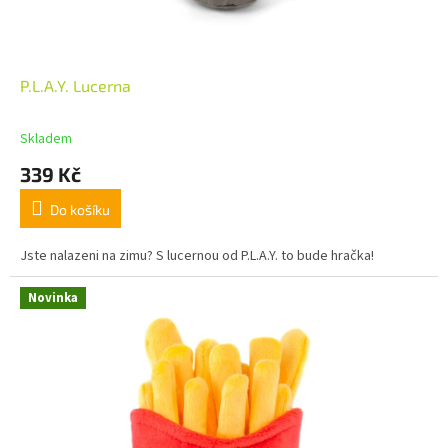
P.L.A.Y. Lucerna
Skladem
339 Kč
Do košíku
Jste nalazeni na zimu? S lucernou od P.L.A.Y. to bude hračka!
Novinka