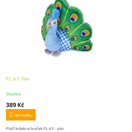
P.L.A.Y. Páv
Skladem
389 Kč
Do košíku
Ptačí kolekce hraček P.L.A.Y. - páv.