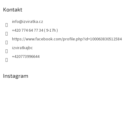
Kontakt
info
@
izviratka.cz
+420 774 64 77 34 ( 9-17h )
https://www.facebook.com/profile.php?id=100063830512584
izviratkajbc
+420773996644
Instagram