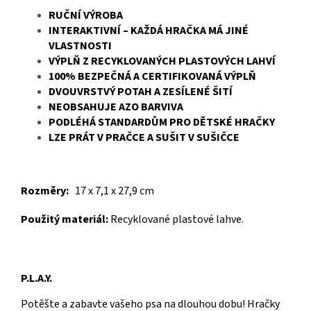
RUČNÍ VÝROBA
INTERAKTIVNÍ – KAŽDÁ HRAČKA MÁ JINÉ
VLASTNOSTI
VÝPLŇ Z RECYKLOVANÝCH PLASTOVÝCH LAHVÍ
100% BEZPEČNÁ A CERTIFIKOVANÁ VÝPLŇ
DVOUVRSTVÝ POTAH A ZESÍLENÉ ŠITÍ
NEOBSAHUJE AZO BARVIVA
PODLÉHÁ STANDARDŮM PRO DĚTSKÉ HRAČKY
LZE PRÁT V PRAČCE A SUŠIT V SUŠIČCE
Rozměry:
17 x 7,1 x 27,9 cm
Použitý materiál:
Recyklované plastové lahve.
P.L.A.Y.
Potěšte a zabavte vašeho psa na dlouhou dobu! Hračky