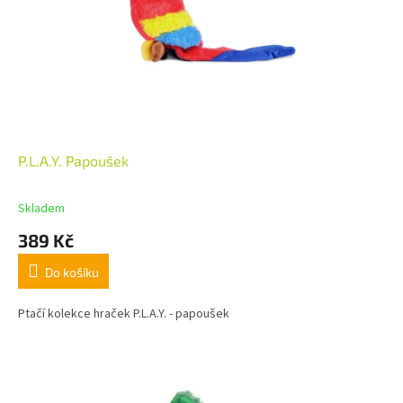
P.L.A.Y. Papoušek
Skladem
389 Kč
Do košíku
Ptačí kolekce hraček P.L.A.Y. - papoušek