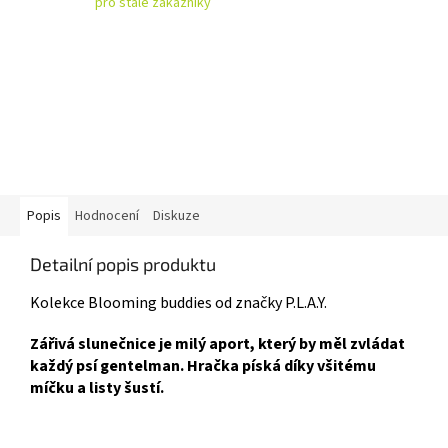
pro stálé zákazníky
Popis
Hodnocení
Diskuze
Detailní popis produktu
Kolekce Blooming buddies od značky P.L.A.Y.
Zářivá slunečnice je milý aport, který by měl zvládat
každý psí gentelman. Hračka píská díky všitému
míčku a listy šustí.