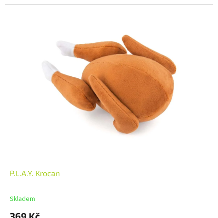
P.L.A.Y. Krocan
Skladem
369 Kč