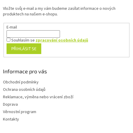
t
Vložte svůj e-mail a my vám budeme zasílat informace o nových
í
produktech na našem e-shopu.
E-mail
Souhlasím se
zpracování osobních údajů
PŘIHLÁSIT SE
Informace pro vás
Obchodní podmínky
Ochrana osobních údajů
Reklamace, výměna nebo vrácení zboží
Doprava
Věrnostní program
Kontakty