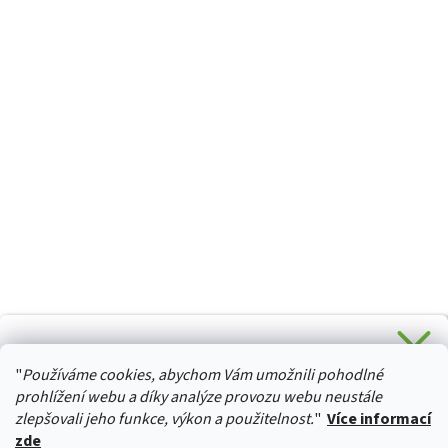
CHCETE SLEVU 5 % na Váš první nákup?
"
Používáme cookies, abychom Vám umožnili pohodlné
Stačí se přihlásit k odběru novinek z našeho obchodu a je
HURTTA-COLLECTION.CZ
Vaše :)
prohlížení webu a díky analýze provozu webu neustále
zlepšovali jeho funkce, výkon a použitelnost.
"
Více informací
zde