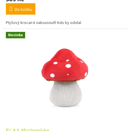
Do košíku
Plyšový krocan k nakousnutí! Kdo by odolal.
Novinka
P.L.A.Y. Muchomůrka