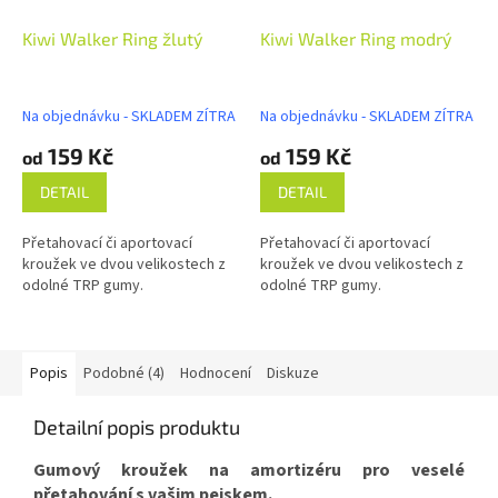
Kiwi Walker Ring žlutý
Kiwi Walker Ring modrý
Na objednávku - SKLADEM ZÍTRA
Na objednávku - SKLADEM ZÍTRA
159 Kč
159 Kč
od
od
DETAIL
DETAIL
Přetahovací či aportovací
Přetahovací či aportovací
kroužek ve dvou velikostech z
kroužek ve dvou velikostech z
odolné TRP gumy.
odolné TRP gumy.
Popis
Podobné (4)
Hodnocení
Diskuze
Detailní popis produktu
Gumový kroužek na amortizéru pro veselé
přetahování s vašim pejskem.