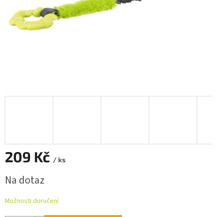
209 Kč
/ ks
Měrná
Na dotaz
cena:
Možnosti doručení