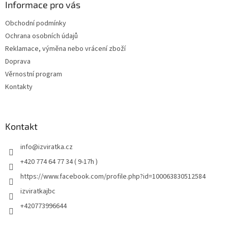
Informace pro vás
Obchodní podmínky
Ochrana osobních údajů
Reklamace, výměna nebo vrácení zboží
Doprava
Věrnostní program
Kontakty
Kontakt
info
@
izviratka.cz
+420 774 64 77 34 ( 9-17h )
https://www.facebook.com/profile.php?id=100063830512584
izviratkajbc
+420773996644