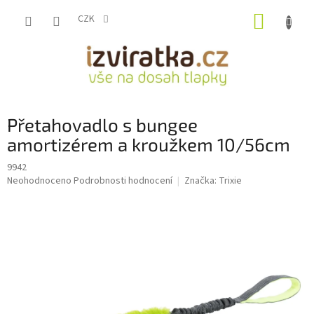
Přejít
NÁKUP
na
CZK
obsah
KOŠÍK
Přetahovadlo s bungee
amortizérem a kroužkem 10/56cm
9942
Průměrné
Neohodnoceno
Podrobnosti hodnocení
Značka:
Trixie
hodnocení
produktu
je
0,0
z
5
hvězdiček.