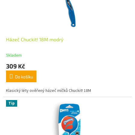
Házeč Chuckit! 18M modrý
Skladem
309 Kč
Do košíku
Klasický léty ověřený házeč míčků Chuckit! 18M
Tip