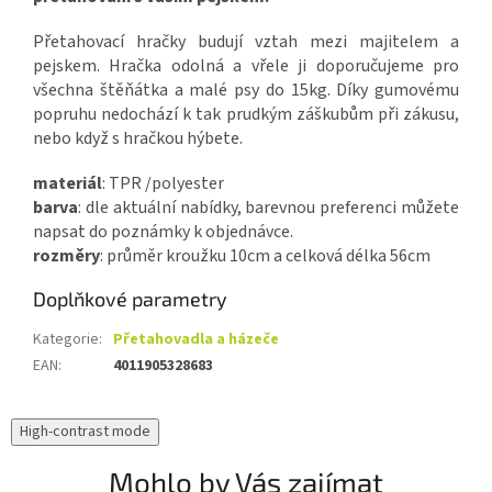
Přetahovací hračky budují vztah mezi majitelem a
pejskem. Hračka odolná a vřele ji doporučujeme pro
všechna štěňátka a malé psy do 15kg. Díky gumovému
popruhu nedochází k tak prudkým záškubům při zákusu,
nebo když s hračkou hýbete.
materiál
: TPR /polyester
barva
: dle aktuální nabídky, barevnou preferenci můžete
napsat do poznámky k objednávce.
rozměry
: průměr kroužku 10cm a celková délka 56cm
Doplňkové parametry
Kategorie
:
Přetahovadla a házeče
EAN
:
4011905328683
High-contrast mode
Mohlo by Vás zajímat