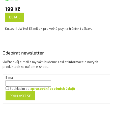
199 Kč
DETAIL
Kultovní JW Hol-EE míček pro velké psy na trénink i zábavu.
Z
á
p
a
Odebírat newsletter
t
Vložte svůj e-mail a my vám budeme zasílat informace o nových
í
produktech na našem e-shopu.
E-mail
Souhlasím se
zpracování osobních údajů
PŘIHLÁSIT SE