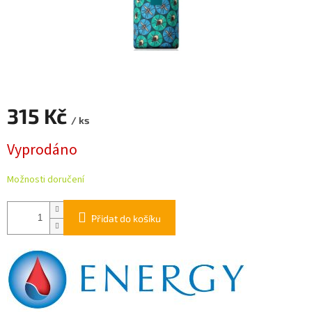
315 Kč
/ ks
Měrná
Vyprodáno
cena:
Možnosti doručení
Přidat do košíku