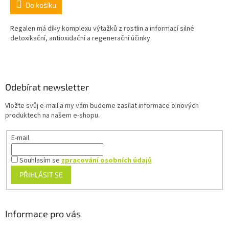
Do košíku
Regalen má díky komplexu výtažků z rostlin a informací silné
detoxikační, antioxidační a regenerační účinky.
Z
á
p
a
Odebírat newsletter
t
Vložte svůj e-mail a my vám budeme zasílat informace o nových
í
produktech na našem e-shopu.
E-mail
Souhlasím se
zpracování osobních údajů
PŘIHLÁSIT SE
Informace pro vás