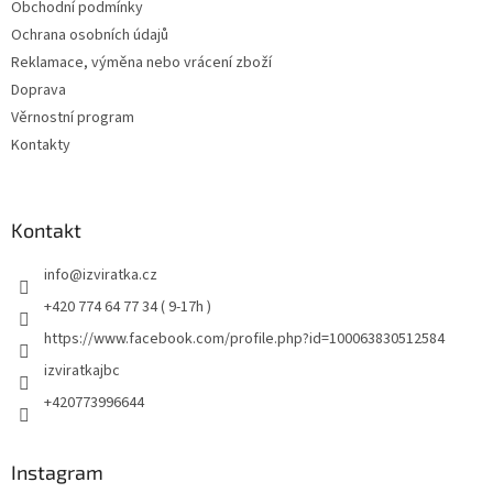
Obchodní podmínky
Ochrana osobních údajů
Reklamace, výměna nebo vrácení zboží
Doprava
Věrnostní program
Kontakty
Kontakt
info
@
izviratka.cz
+420 774 64 77 34 ( 9-17h )
https://www.facebook.com/profile.php?id=100063830512584
izviratkajbc
+420773996644
Instagram