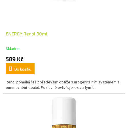
ENERGY Renol 30ml
Skladem
589 Kč
Do košíku
Renol pomáhá řešit především obtíže s urogenitálním systémem a
onemocnění kloubů. Pozitivně ovlivňuje krev a lymfu.