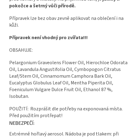
pokožce a šetrný vůči přírodě.
Přípravek lze bez obav zevně aplikovat na oblečení i na
kůži.
Přípravek není vhodný pro zvířata!!!
OBSAHUJE:
Pelargonium Graveolens Flower Oil, Hierochloe Odorata
Oil, Lavandula Angustifolia Oil, Cymbopogon Citratus
Leaf/Stem Oil, Cinnamomum Camphora Bark Oil,
Eucalyptus Globulus Leaf Oil, Mentha Piperita Oil,
Foeniculum Vulgare Dulce Fruit Oil, Ethanol 87 %,
Isobutan.
POUŽITÍ:
Rozprášit dle potřeby na exponovaná místa.
Před použitím protřepat!
NEBEZPEČÍ:
Extrémně hořlavý aerosol. Nádoba je pod tlakem: při