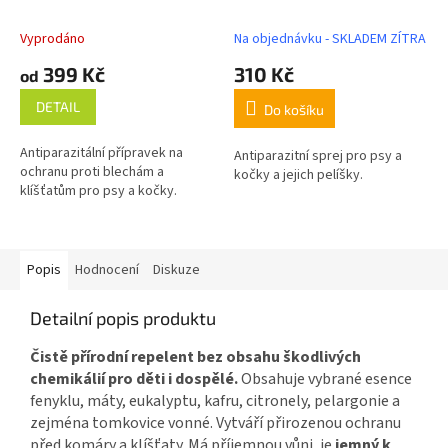
Vyprodáno
Na objednávku - SKLADEM ZÍTRA
399 Kč
310 Kč
od
DETAIL
Do košíku
Antiparazitální přípravek na
Antiparazitní sprej pro psy a
ochranu proti blechám a
kočky a jejich pelíšky.
klíšťatům pro psy a kočky.
Popis
Hodnocení
Diskuze
Detailní popis produktu
Čistě přírodní repelent bez obsahu škodlivých
chemikálií pro děti i dospělé.
Obsahuje vybrané esence
fenyklu, máty, eukalyptu, kafru, citronely, pelargonie a
zejména tomkovice vonné. Vytváří přirozenou ochranu
před komáry a klíšťaty. Má příjemnou vůni, je
jemný k