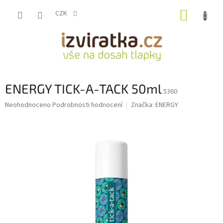
Přejít
NÁKUP
na
CZK
obsah
KOŠÍK
ENERGY TICK-A-TACK 50ml
5360
Průměrné
Neohodnoceno
Podrobnosti hodnocení
Značka:
ENERGY
hodnocení
produktu
je
0,0
z
5
hvězdiček.