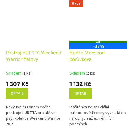
Akce
Z
–37 %
D
A
Postroj HURTTA Weekend
Hurtta Monsoon
R
Warrior fialový
borůvková
M
A
Skladem
(1 ks)
Skladem
(2 ks)
1 307 Kč
1 132 Kč
DETAIL
DETAIL
Nový typ ergonomického
Pláštěnka ze speciální
postroje HURTTA pro aktivní
outdoorové tkaniny vyvinutá do
psy, kolekce Weekend Warrior
náročných až extrémních
2019.
podmínek,...