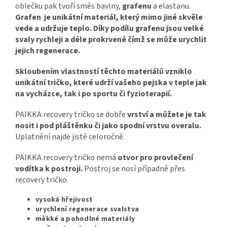
oblečku pak tvoří směs bavlny,
grafenu
a elastanu.
Grafen je unikátní materiál, který mimo jiné skvěle
vede a udržuje teplo.
Díky podílu grafenu jsou velké
svaly rychleji a déle prokrvené čímž se může urychlit
jejich regenerace.
Skloubením vlastností těchto materiálů vzniklo
unikátní tričko, které udrží vašeho pejska v teple jak
na vycházce, tak i po sportu či fyzioterapií.
PAIKKA recovery tričko se dobře
vrství a můžete je tak
nosit i pod pláštěnku či jako spodní vrstvu overalu.
Uplatnění najde jistě celoročně.
PAIKKA recovery tričko nemá
otvor pro provlečení
vodítka k postroji.
Postroj se nosí případně přes
recovery tričko.
vysoká hřejivost
urychlení regenerace svalstva
měkké a pohodlné materiály