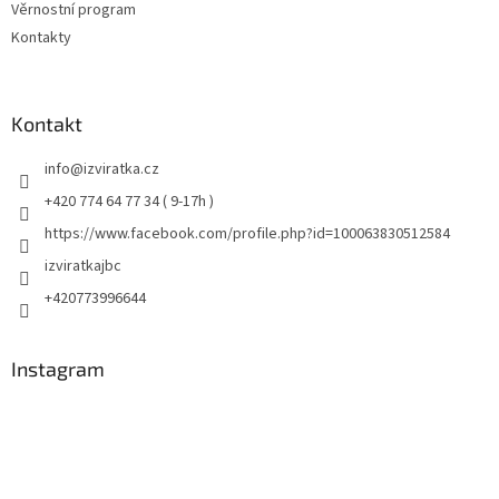
Věrnostní program
Kontakty
Kontakt
info
@
izviratka.cz
+420 774 64 77 34 ( 9-17h )
https://www.facebook.com/profile.php?id=100063830512584
izviratkajbc
+420773996644
Instagram