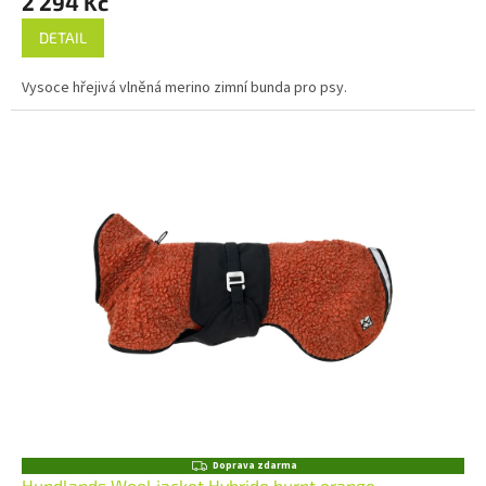
2 294 Kč
DETAIL
Vysoce hřejivá vlněná merino zimní bunda pro psy.
Z
Doprava zdarma
D
Hundlands Wool jacket Hybrido burnt orange