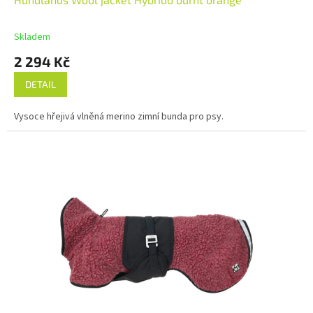
A
R
M
Skladem
A
2 294 Kč
DETAIL
Vysoce hřejivá vlněná merino zimní bunda pro psy.