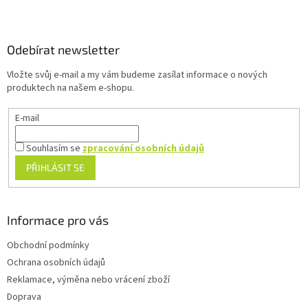
Z
á
p
a
Odebírat newsletter
t
Vložte svůj e-mail a my vám budeme zasílat informace o nových
í
produktech na našem e-shopu.
E-mail
Souhlasím se
zpracování osobních údajů
PŘIHLÁSIT SE
Informace pro vás
Obchodní podmínky
Ochrana osobních údajů
Reklamace, výměna nebo vrácení zboží
Doprava