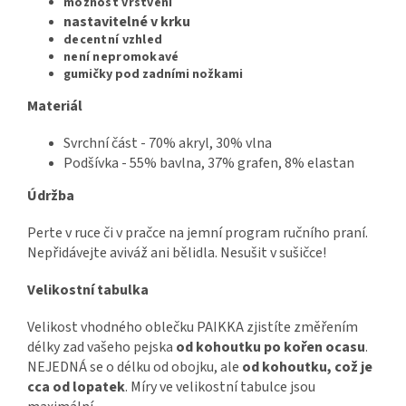
možnost vrstvení
nastavitelné v krku
decentní vzhled
není nepromokavé
gumičky pod zadními nožkami
Materiál
Svrchní část - 70% akryl, 30% vlna
Podšívka - 55% bavlna, 37% grafen, 8% elastan
Údržba
Perte v ruce či v pračce na jemní program ručního praní.
Nepřidávejte aviváž ani bělidla. Nesušit v sušičce!
Velikostní tabulka
Velikost vhodného oblečku PAIKKA zjistíte změřením
délky zad vašeho pejska
od kohoutku po kořen ocasu
.
NEJEDNÁ se o délku od obojku, ale
od kohoutku, což je
cca od lopatek
. Míry ve velikostní tabulce jsou