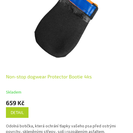
Non-stop dogwear Protector Bootie 4ks
Skladem
659 Kč
DETAIL
Odolná botička, která ochrání tlapky vašeho psa před ostrými
povrchy, skleněnými střepy, solí i rozpáleným asfaltem.