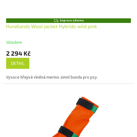
Z
Doprava zdarma
D
Hundlands Wool jacket Hybrido wild pink
A
R
M
Skladem
A
2 294 Kč
DETAIL
Vysoce hřejivá vlněná merino zimní bunda pro psy.