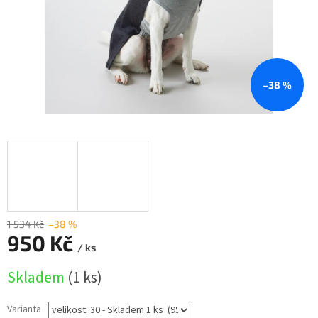
–38 %
1 534 Kč
–38 %
950 Kč
/ ks
Měrná
Skladem
(1 ks)
cena:
Varianta