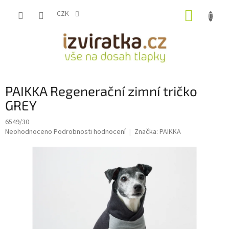
Přejít
NÁKUP
na
CZK
obsah
KOŠÍK
PAIKKA Regenerační zimní tričko
GREY
6549/30
Průměrné
Neohodnoceno
Podrobnosti hodnocení
Značka:
PAIKKA
hodnocení
produktu
je
0,0
z
5
hvězdiček.