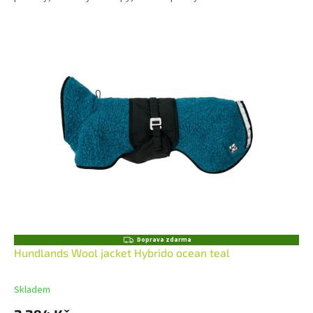
Z
Doprava zdarma
D
Hundlands Wool jacket Hybrido ocean teal
A
R
M
Skladem
A