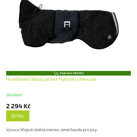
Z
Doprava zdarma
D
Hundlands Wool jacket Hybrido charcoal
A
R
M
Skladem
A
2 294 Kč
DETAIL
Vysoce hřejivá vlněná merino zimní bunda pro psy.