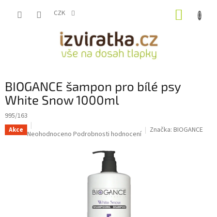
Přejít
NÁKUP
na
CZK
obsah
KOŠÍK
BIOGANCE šampon pro bílé psy
White Snow 1000ml
995/163
Značka:
BIOGANCE
Akce
Průměrné
Neohodnoceno
Podrobnosti hodnocení
hodnocení
produktu
je
0,0
z
5
hvězdiček.