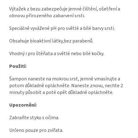
Výtažek z bezu zabezpečuje jemné čištění, ošetření a
obnovu přirozeného zabarvení srsti.
Speciálně vyvážené pH pro světlé a bílé barvy srsti.
Obsahuje bioaktivní látky,bez parabenů.
Vhodný i pro štěňata a světlé nebo bílé kočky.
Použití:
Šampon naneste na mokrou srst, jemně vmasírujte a
potom důkladně opláchněte. Naneste znovu, nechte 2
minuty působit a poté opět důkladně opláchněte.
Upozornění:
Zabraňte styku s očima.
Určeno pouze pro zvířata.