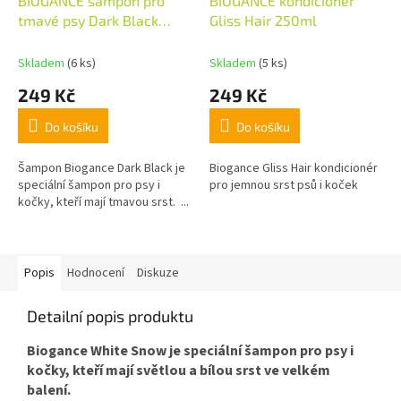
BIOGANCE šampon pro
BIOGANCE kondicioner
tmavé psy Dark Black
Gliss Hair 250ml
250ml
Skladem
(6 ks)
Skladem
(5 ks)
249 Kč
249 Kč
Do košíku
Do košíku
Šampon Biogance Dark Black je
Biogance Gliss Hair kondicionér
speciální šampon pro psy i
pro jemnou srst psů i koček
kočky, kteří mají tmavou srst. ...
Popis
Hodnocení
Diskuze
Detailní popis produktu
Biogance White Snow je speciální šampon pro psy i
kočky, kteří mají světlou a bílou srst ve velkém
balení.