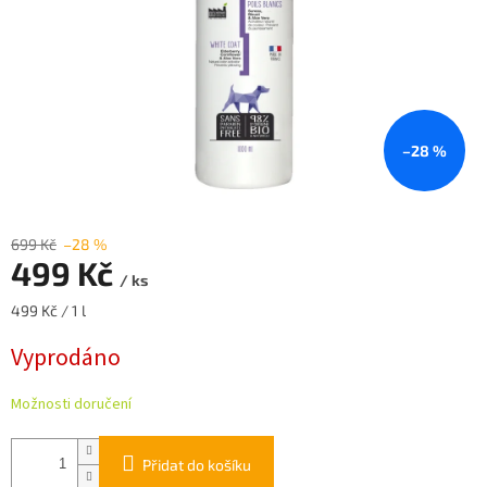
–28 %
699 Kč
–28 %
499 Kč
/ ks
Měrná
499 Kč / 1 l
cena:
Vyprodáno
Možnosti doručení
Přidat do košíku