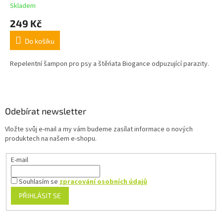
Skladem
249 Kč
Do košíku
Repelentní šampon pro psy a štěńata Biogance odpuzující parazity.
Z
á
p
a
Odebírat newsletter
t
Vložte svůj e-mail a my vám budeme zasílat informace o nových
í
produktech na našem e-shopu.
E-mail
Souhlasím se
zpracování osobních údajů
PŘIHLÁSIT SE