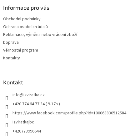
Informace pro vás
Obchodní podmínky
Ochrana osobních údajů
Reklamace, výměna nebo vrácení zboží
Doprava
Věrnostní program
Kontakty
Kontakt
info
@
izviratka.cz
+420 774 64 77 34 ( 9-17h )
https://www.facebook.com/profile.php?id=100063830512584
izviratkajbc
+420773996644