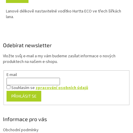
Lanové délkově nastavitelné vodítko Hurtta ECO ve třech šířkách
lana.
Z
á
p
a
Odebírat newsletter
t
Vložte svůj e-mail a my vám budeme zasílat informace o nových
í
produktech na našem e-shopu.
E-mail
Souhlasím se
zpracování osobních údajů
PŘIHLÁSIT SE
Informace pro vás
Obchodní podmínky