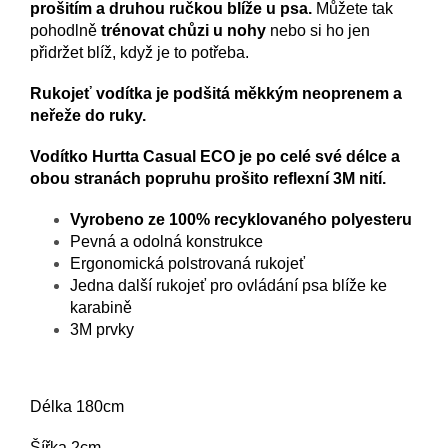
prošitím a druhou ručkou blíže u psa.
Můžete tak
pohodlně
trénovat chůzi u nohy
nebo si ho jen
přidržet blíž, když je to potřeba.
Rukojeť vodítka
je podšitá měkkým neoprenem a
neřeže do ruky.
Vodítko Hurtta Casual ECO je po celé své délce a
obou stranách popruhu prošito reflexní 3M nití.
Vyrobeno ze 100% recyklovaného polyesteru
Pevná a odolná konstrukce
Ergonomická polstrovaná rukojeť
Jedna další rukojeť pro ovládání psa blíže ke
karabině
3M prvky
Délka 180cm
Šířka 2cm