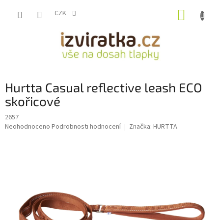
Přejít
NÁKUP
na
CZK
obsah
KOŠÍK
Hurtta Casual reflective leash ECO
skořicové
2657
Průměrné
Neohodnoceno
Podrobnosti hodnocení
Značka:
HURTTA
hodnocení
produktu
je
0,0
z
5
hvězdiček.