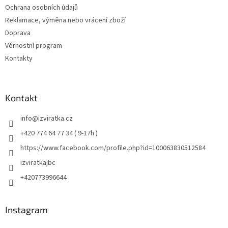
Ochrana osobních údajů
Reklamace, výměna nebo vrácení zboží
Doprava
Věrnostní program
Kontakty
Kontakt
info
@
izviratka.cz
+420 774 64 77 34 ( 9-17h )
https://www.facebook.com/profile.php?id=100063830512584
izviratkajbc
+420773996644
Instagram