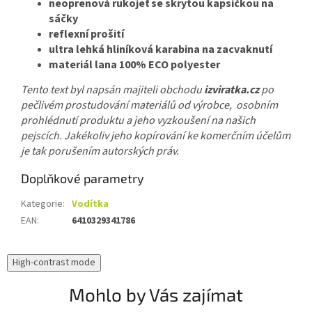
neoprenová rukojeť se skrytou kapsičkou na
sáčky
reflexní prošití
ultra lehká hliníková karabina na zacvaknutí
materiál lana 100% ECO polyester
Tento text byl napsán majiteli obchodu
izviratka.cz
po
pečlivém prostudování materiálů od výrobce, osobním
prohlédnutí produktu a jeho vyzkoušení na našich
pejscích. Jakékoliv jeho kopírování ke komerčním účelům
je tak porušením autorských práv.
Doplňkové parametry
Kategorie
:
Vodítka
EAN
:
6410329341786
High-contrast mode
Mohlo by Vás zajímat