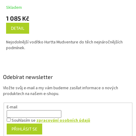
Skladem
1 085 Kč
DETAIL
Nejodolnější vodítko Hurtta Mudventure do těch nejnáročnějších
podmínek.
Z
á
p
a
Odebírat newsletter
t
Vložte svůj e-mail a my vám budeme zasílat informace o nových
í
produktech na našem e-shopu.
E-mail
Souhlasím se
zpracování osobních údajů
PŘIHLÁSIT SE