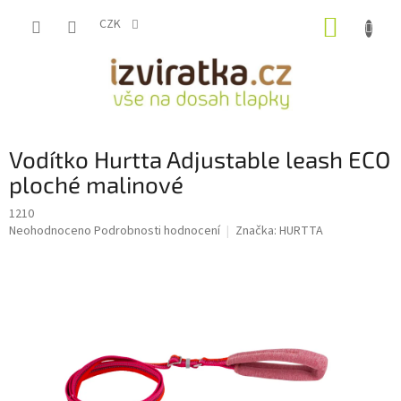
Přejít
NÁKUP
na
CZK
obsah
KOŠÍK
Vodítko Hurtta Adjustable leash ECO
ploché malinové
1210
Průměrné
Neohodnoceno
Podrobnosti hodnocení
Značka:
HURTTA
hodnocení
produktu
je
0,0
z
5
hvězdiček.