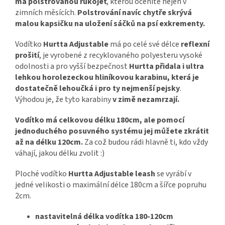
má polstrovanou rukojeť
, kterou oceníte nejen v
zimních měsících.
Polstrování navíc chytře skrývá
malou kapsičku na uložení sáčků na psí exkrementy.
Vodítko
Hurtta Adjustable
má po celé své délce
reflexní
prošití
, je vyrobené z recyklovaného polyesteru vysoké
odolnosti a pro vyšší bezpečnost
Hurtta přidala i ultra
lehkou horolezeckou hliníkovou karabinu, která je
dostatečně lehoučká i pro ty nejmenší pejsky
.
Výhodou je, že tyto karabiny
v zimě nezamrzají.
Vodítko má celkovou délku 180cm, ale pomocí
jednoduchého posuvného systému jej můžete zkrátit
až na délku 120cm.
Za což budou rádi hlavně ti, kdo vždy
váhají, jakou délku zvolit :)
Ploché vodítko
Hurtta Adjustable leash
se vyrábí v
jedné velikosti o maximální délce 180cm a šířce popruhu
2cm.
nastavitelná délka vodítka 180-120cm